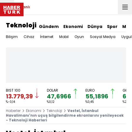
Canlı
Teknoloji
Gündem
Ekonomi
Dünya
Spor
Mag
Bilişim
Cihaz
İnternet
Mobil
Oyun
Sosyal Medya
Uygu
BIST 100
DOLAR
EURO
GRAM
13.779,39
47,6966
55,1896
6.
%-0,14
%0,12
%0,45
%2,59
Haberler
Ekonomi
Teknoloji
Vestel, İstanbul
Havalimanı'nın uçuş bilgilendirme ekranlarını yenileyecek
- Teknoloji Haberleri