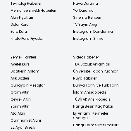
Teknoloji Haberleri
Hava Durumu
Memur ve Emekli Haberleri
Yol Durumu
Altın Fiyatları
Sinema Rehberi
Dolar Kuru
TV Yayın Akışı
Euro Kuru
Instagram Dondurma
Kripto Para Fiyatları
Instagram Silme
Yemek Tarifleri
Video Haberler
Ayetel Kürsi
TDK Sözlük Anlamları
Saatlerin Anlamı
Üniversite Taban Puanları
Aşk Sözleri
Rüya Tabirleri
Günaydın Mesajları
Dünya Tarihi ve Türk Tarihi
Gram Altın
İslam Ansiklopedisi
Çeyrek Altın
TÜBİTAK Ansiklopedisi
Yarım Altın
Hangi Besin Kaç Kalori
Ata Altın
Eş Anlamlı Kelimeler
Sözlüğü
Cumhuriyet Altını
Hangi Kelime Nasıl Yazılır?
22 Ayar Bilezik