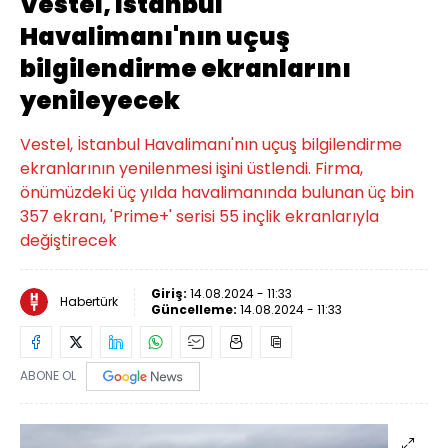
Vestel, İstanbul
Havalimanı'nın uçuş
bilgilendirme ekranlarını
yenileyecek
Vestel, İstanbul Havalimanı'nın uçuş bilgilendirme
ekranlarının yenilenmesi işini üstlendi. Firma,
önümüzdeki üç yılda havalimanında bulunan üç bin
357 ekranı, 'Prime+' serisi 55 inçlik ekranlarıyla
değiştirecek
Giriş:
14.08.2024 - 11:33
Habertürk
Güncelleme:
14.08.2024 - 11:33
ABONE OL