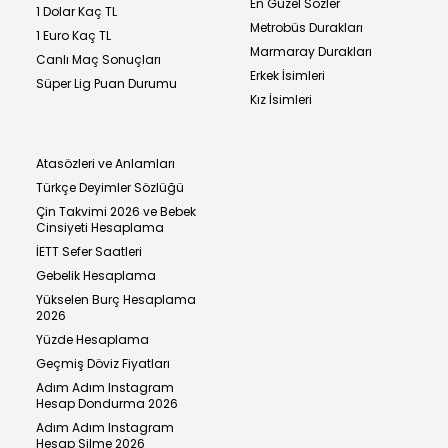
En Güzel Sözler
1 Dolar Kaç TL
Metrobüs Durakları
1 Euro Kaç TL
Marmaray Durakları
Canlı Maç Sonuçları
Erkek İsimleri
Süper Lig Puan Durumu
Kız İsimleri
Atasözleri ve Anlamları
Türkçe Deyimler Sözlüğü
Çin Takvimi 2026 ve Bebek
Cinsiyeti Hesaplama
İETT Sefer Saatleri
Gebelik Hesaplama
Yükselen Burç Hesaplama
2026
Yüzde Hesaplama
Geçmiş Döviz Fiyatları
Adım Adım Instagram
Hesap Dondurma 2026
Adım Adım Instagram
Hesap Silme 2026