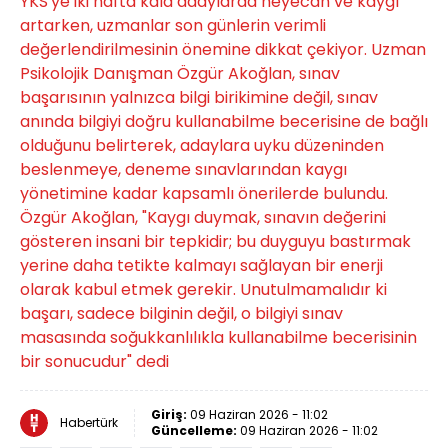
YKS'ye iki hafta kala adaylarda heyecan ve kaygı
artarken, uzmanlar son günlerin verimli
değerlendirilmesinin önemine dikkat çekiyor. Uzman
Psikolojik Danışman Özgür Akoğlan, sınav
başarısının yalnızca bilgi birikimine değil, sınav
anında bilgiyi doğru kullanabilme becerisine de bağlı
olduğunu belirterek, adaylara uyku düzeninden
beslenmeye, deneme sınavlarından kaygı
yönetimine kadar kapsamlı önerilerde bulundu.
Özgür Akoğlan, "Kaygı duymak, sınavın değerini
gösteren insani bir tepkidir; bu duyguyu bastırmak
yerine daha tetikte kalmayı sağlayan bir enerji
olarak kabul etmek gerekir. Unutulmamalıdır ki
başarı, sadece bilginin değil, o bilgiyi sınav
masasında soğukkanlılıkla kullanabilme becerisinin
bir sonucudur" dedi
Giriş:
09 Haziran 2026 - 11:02
Habertürk
Güncelleme:
09 Haziran 2026 - 11:02