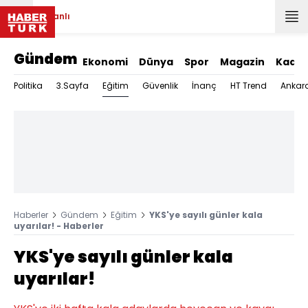
Canlı
Gündem
Ekonomi
Dünya
Spor
Magazin
Kadın
Eğitim
Politika
3.Sayfa
Güvenlik
İnanç
HT Trend
Ankar
Haberler
Gündem
Eğitim
YKS'ye sayılı günler kala
uyarılar! - Haberler
YKS'ye sayılı günler kala
uyarılar!