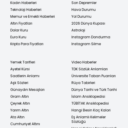
Kadın Haberleri
Son Depremler
Teknoloji Haberleri
Hava Durumu
Memur ve Emekli Haberleri
Yol Durumu
Altın Fiyatları
2026 Dünya Kupası
Dolar Kuru
Astroloji
Euro Kuru
Instagram Dondurma
Kripto Para Fiyatları
Instagram Silme
Yemek Tarifleri
Video Haberler
Ayetel Kürsi
TDK Sözlük Anlamları
Saatlerin Anlamı
Üniversite Taban Puanları
Aşk Sözleri
Rüya Tabirleri
Günaydın Mesajları
Dünya Tarihi ve Türk Tarihi
Gram Altın
İslam Ansiklopedisi
Çeyrek Altın
TÜBİTAK Ansiklopedisi
Yarım Altın
Hangi Besin Kaç Kalori
Ata Altın
Eş Anlamlı Kelimeler
Sözlüğü
Cumhuriyet Altını