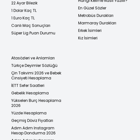
Hangi Kelime Nasıl Yazılır?
22 Ayar Bilezik
En Güzel Sözler
1 Dolar Kaç TL
Metrobüs Durakları
1 Euro Kaç TL
Marmaray Durakları
Canlı Maç Sonuçları
Erkek İsimleri
Süper Lig Puan Durumu
Kız İsimleri
Atasözleri ve Anlamları
Türkçe Deyimler Sözlüğü
Çin Takvimi 2026 ve Bebek
Cinsiyeti Hesaplama
İETT Sefer Saatleri
Gebelik Hesaplama
Yükselen Burç Hesaplama
2026
Yüzde Hesaplama
Geçmiş Döviz Fiyatları
Adım Adım Instagram
Hesap Dondurma 2026