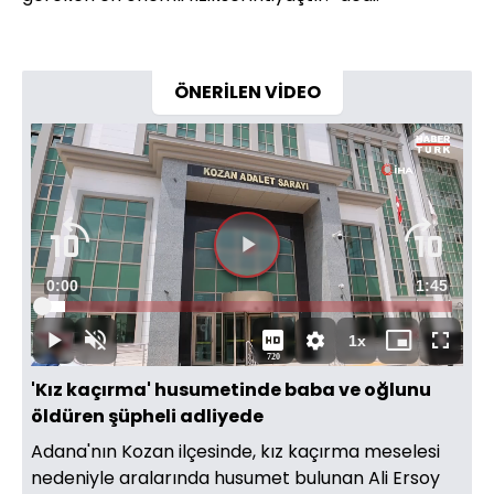
ÖNERİLEN VİDEO
Videoyu
Süre
0:00
Toplam
1:45
Oynat
Yüklendi
:
5.64%
Süre
1x
Oynat
Sesi
Oynatma
Mini
Tam
720
Aç
Hızı
oynatıcı
Ekran
'Kız kaçırma' husumetinde baba ve oğlunu
öldüren şüpheli adliyede
Adana'nın Kozan ilçesinde, kız kaçırma meselesi
nedeniyle aralarında husumet bulunan Ali Ersoy