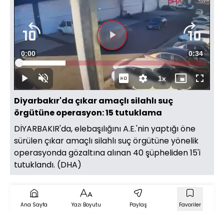
Videoyu
Süre
0:00
Toplam
0:34
Oynat
Yüklendi
:
24.95%
Süre
1x
Oynat
Sesi
Oynatma
Mini
Tam
Aç
Hızı
oynatıcı
Ekran
Diyarbakır'da çıkar amaçlı silahlı suç
örgütüne operasyon: 15 tutuklama
DİYARBAKIR'da, elebaşılığını A.E.'nin yaptığı öne
sürülen çıkar amaçlı silahlı suç örgütüne yönelik
operasyonda gözaltına alınan 40 şüpheliden 15'i
tutuklandı. (DHA)
Ana Sayfa
Yazı Boyutu
Paylaş
Favoriler