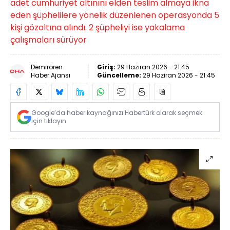
adet cumhuriyet altınını elden teslim almaya ikna
eden şüphelilere yönelik düzenlenen operasyonda 5
kişi gözaltına alındı. 2 şüpheliyi ise yakalama
çalışmaları sürüyor
Demirören
Giriş:
29 Haziran 2026 - 21:45
Haber Ajansı
Güncelleme:
29 Haziran 2026 - 21:45
Google’da haber kaynağınızı Habertürk olarak seçmek
için tıklayın