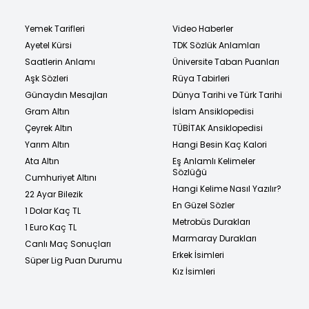
Yemek Tarifleri
Video Haberler
Ayetel Kürsi
TDK Sözlük Anlamları
Saatlerin Anlamı
Üniversite Taban Puanları
Aşk Sözleri
Rüya Tabirleri
Günaydın Mesajları
Dünya Tarihi ve Türk Tarihi
Gram Altın
İslam Ansiklopedisi
Çeyrek Altın
TÜBİTAK Ansiklopedisi
Yarım Altın
Hangi Besin Kaç Kalori
Ata Altın
Eş Anlamlı Kelimeler
Sözlüğü
Cumhuriyet Altını
Hangi Kelime Nasıl Yazılır?
22 Ayar Bilezik
En Güzel Sözler
1 Dolar Kaç TL
Metrobüs Durakları
1 Euro Kaç TL
Marmaray Durakları
Canlı Maç Sonuçları
Erkek İsimleri
Süper Lig Puan Durumu
Kız İsimleri