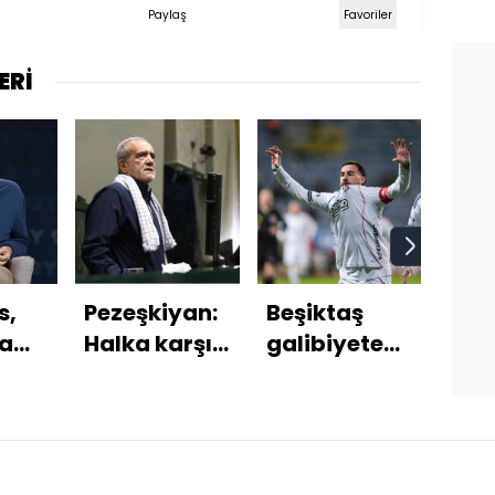
Paylaş
Favoriler
ERİ
s,
Pezeşkiyan:
Beşiktaş
AKO
la
Halka karşı
galibiyete
flaş
davranış
kanatlandı!
Şub
ı
biçimimiz
kad
dı
değişmeli
sür