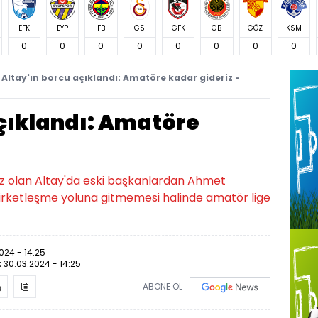
EFK
EYP
FB
GS
GFK
GB
GÖZ
KSM
0
0
0
0
0
0
0
0
Altay'ın borcu açıklandı: Amatöre kadar gideriz -
açıklandı: Amatöre
 az olan Altay'da eski başkanlardan Ahmet
şirketleşme yoluna gitmemesi halinde amatör lige
024 - 14:25
:
30.03.2024 - 14:25
ABONE OL