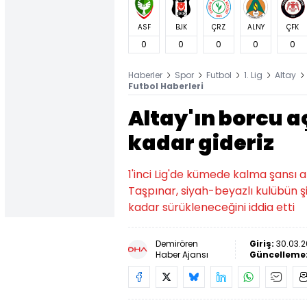
ASF
BJK
ÇRZ
ALNY
ÇFK
0
0
0
0
0
Haberler
Spor
Futbol
1. Lig
Altay
Futbol Haberleri
Altay'ın borcu 
kadar gideriz
1'inci Lig'de kümede kalma şansı
Taşpınar, siyah-beyazlı kulübün 
kadar sürükleneceğini iddia etti
Demirören
Giriş:
30.03.2
Haber Ajansı
Güncelleme