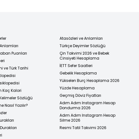
rler
Atasözleri ve Anlamları
 Anlamları
Türkçe Deyimler Sözlüğü
 Taban Puanları
Çin Takvimi 2026 ve Bebek
Cinsiyeti Hesaplama
eri
İETT Sefer Saatleri
i ve Türk Tarihi
Gebelik Hesaplama
klopedisi
Yükselen Burç Hesaplama 2026
siklopedisi
Yüzde Hesaplama
n Kaç Kalori
Geçmiş Döviz Fiyatları
Kelimeler Sözlüğü
Adım Adım Instagram Hesap
e Nasıl Yazılır?
Dondurma 2026
zler
Adım Adım Instagram Hesap
urakları
Silme 2026
urakları
Resmi Tatil Takvimi 2026
ri