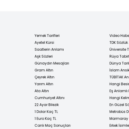
Yemek Tarifleri
Video Habe
Ayetel Kürsi
TDK Sözlük
i
Saatlerin Anlamı
Üniversite
Aşk Sözleri
Rüya Tabirl
Günaydın Mesajları
Dünya Tarih
Gram Altın
İslam Ansi
Çeyrek Altın
TÜBİTAK An
Yarım Altın
Hangi Besi
Ata Altın
Eş Anlamlı 
Cumhuriyet Altını
Hangi Kelim
22 Ayar Bilezik
En Güzel Sö
1 Dolar Kaç TL
Metrobüs D
1 Euro Kaç TL
Marmaray D
Canlı Maç Sonuçları
Erkek İsimle