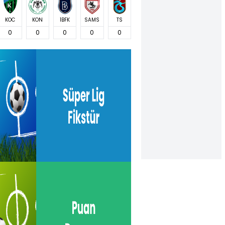
KOC
KON
İBFK
SAMS
TS
0
0
0
0
0