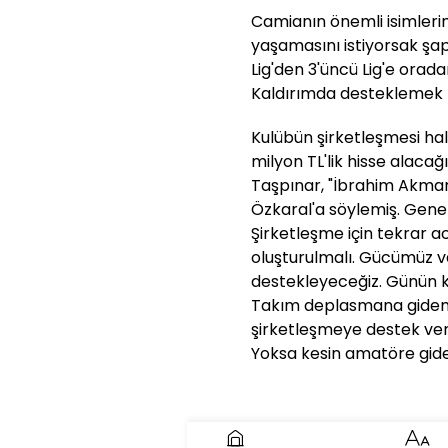
Camianın önemli isimleri
yaşamasını istiyorsak şa
Lig'den 3'üncü Lig'e orad
Kaldırımda desteklemek f
Kulübün şirketleşmesi ha
milyon TL'lik hisse alacağ
Taşpınar, "İbrahim Akma
Özkaral'a söylemiş. Genel
Şirketleşme için tekrar a
oluşturulmalı. Gücümüz v
destekleyeceğiz. Günün ko
Takım deplasmana gidem
şirketleşmeye destek ve
Yoksa kesin amatöre gider