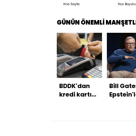
Ana Sayfa
Yazı Boyutu
GÜNÜN ÖNEMLİ MANŞETL
BDDK'dan
Bill Gate
kredi kartı
Epstein'
limitlerine
ilgili
düzenleme
iddialar
yalanla