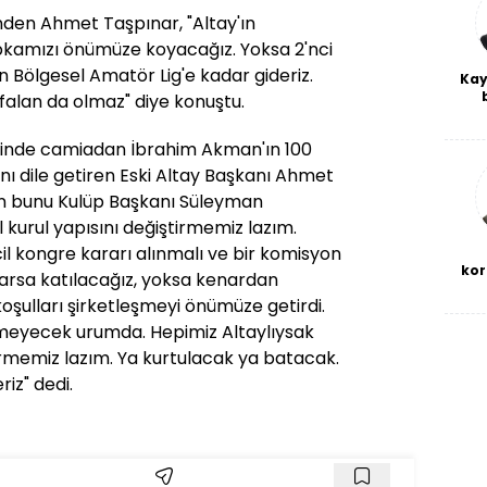
nden Ahmet Taşpınar, "Altay'ın
pkamızı önümüze koyacağız. Yoksa 2'nci
an Bölgesel Amatör Lig'e kadar gideriz.
Kay
alan da olmaz" diye konuştu.
De
haf
linde camiadan İbrahim Akman'ın 100
a
bl
ını dile getiren Eski Altay Başkanı Ahmet
n bunu Kulüp Başkanı Süleyman
 kurul yapısını değiştirmemiz lazım.
cil kongre kararı alınmalı ve bir komisyon
kor
arsa katılacağız, yoksa kenardan
şulları şirketleşmeyi önümüze getirdi.
eyecek urumda. Hepimiz Altaylıysak
rmemiz lazım. Ya kurtulacak ya batacak.
iz" dedi.