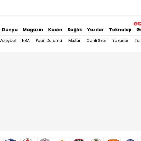
Dünya
Magazin
Kadın
Sağlık
Yazılar
Teknoloji
G
Voleybol
NBA
Puan Durumu
Fikstür
Canlı Skor
Yazarlar
Tü