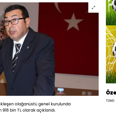
Öze
TÜMÜ
ekleşen olağanüstü genel kurulunda
918 bin TL olarak açıklandı.