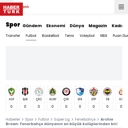
Canlı
Spor
Gündem
Ekonomi
Dünya
Magazin
Kadın
Futbol
Transfer
Basketbol
Tenis
Voleybol
NBA
Puan Du
ASF
BJK
ÇRZ
ALNY
ÇFK
EFK
EYP
FB
GS
0
0
0
0
0
0
0
0
0
Haberler
Spor
Futbol
Süper Lig
Fenerbahçe
Archie
Brown: Fenerbahçe dünyanın en büyük kulüplerinden biri