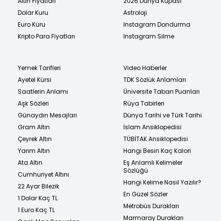
Altın Fiyatları
2026 Dünya Kupası
Dolar Kuru
Astroloji
Euro Kuru
Instagram Dondurma
Kripto Para Fiyatları
Instagram Silme
Yemek Tarifleri
Video Haberler
Ayetel Kürsi
TDK Sözlük Anlamları
Saatlerin Anlamı
Üniversite Taban Puanları
Aşk Sözleri
Rüya Tabirleri
Günaydın Mesajları
Dünya Tarihi ve Türk Tarihi
Gram Altın
İslam Ansiklopedisi
Çeyrek Altın
TÜBİTAK Ansiklopedisi
Yarım Altın
Hangi Besin Kaç Kalori
Ata Altın
Eş Anlamlı Kelimeler
Sözlüğü
Cumhuriyet Altını
Hangi Kelime Nasıl Yazılır?
22 Ayar Bilezik
En Güzel Sözler
1 Dolar Kaç TL
Metrobüs Durakları
1 Euro Kaç TL
Marmaray Durakları