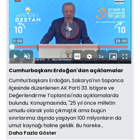
Videoyu
Süre
0:00
Toplam
28:00
Oynat
Yüklendi
:
0.35%
Süre
1x
Oynat
Sesi
Oynatma
Mini
Tam
Aç
Hızı
oynatıcı
Ekran
Cumhurbaşkanı Erdoğan'dan açıklamalar
Cumhurbaşkanı Erdoğan, Sakarya'nın Sapanca
ilçesinde düzenlenen AK Parti 33. İstişare ve
Değerlendirme Toplantısı'nda açıklamalarda
bulundu. Konuşmasında, "25 yıl önce milletin
umudu olarak yola çıkmıştık ama bugün
sınırlarımız dışında yaşayan 100 milyonların da
umut kaynağı haline geldik. Bu hareke...
Daha Fazla Göster