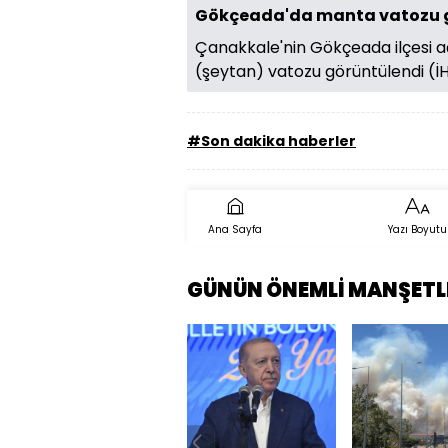
Gökçeada'da manta vatozu 
Çanakkale'nin Gökçeada ilçesi 
(şeytan) vatozu görüntülendi (
#Son dakika haberler
Ana Sayfa
Yazı Boyutu
GÜNÜN ÖNEMLİ MANŞETL