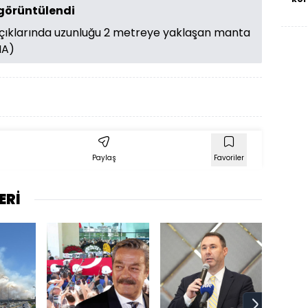
görüntülendi
açıklarında uzunluğu 2 metreye yaklaşan manta
İHA)
Paylaş
Favoriler
ERİ