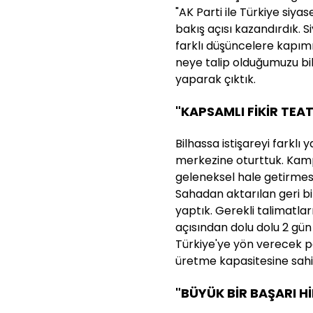
"AK Parti ile Türkiye siyas
bakış açısı kazandırdık. S
farklı düşüncelere kapım
neye talip olduğumuzu biler
yaparak çıktık.
"KAPSAMLI FİKİR TEAT
Bilhassa istişareyi farklı
merkezine oturttuk. Kampl
geleneksel hale getirmes
Sahadan aktarılan geri bild
yaptık. Gerekli talimatlar
açısından dolu dolu 2 gün 
Türkiye'ye yön verecek po
üretme kapasitesine sahi
"BÜYÜK BİR BAŞARI H