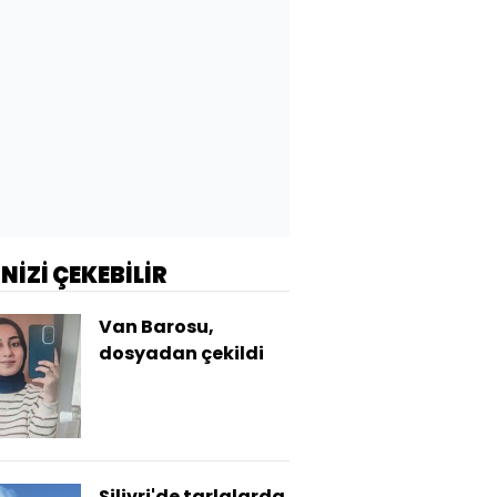
İNİZİ ÇEKEBİLİR
Van Barosu,
dosyadan çekildi
Silivri'de tarlalarda