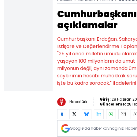
Cumhurbaşkanı
açıklamalar
Cumhurbaşkanı Erdoğan, Sakarya'
İstişare ve Değerlendirme Toplan
"25 yıl önce milletin umudu olara
yaşayan 100 milyonların da umut 
milyonun değil, aynı zamanda üm
soykırımın hesabı muhakkak sorula
işte bu kadro soracak." ifadelerini
Giriş:
28 Haziran 20
Habertürk
Güncelleme:
28 Ha
Google’da haber kaynağınızı Habertü