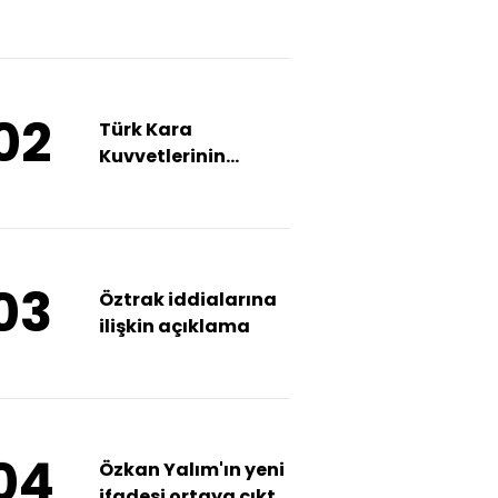
tutuklama
02
Türk Kara
Kuvvetlerinin
kuruluş yıl
dönümünü kutladı
03
Öztrak iddialarına
ilişkin açıklama
04
Özkan Yalım'ın yeni
ifadesi ortaya çıktı: