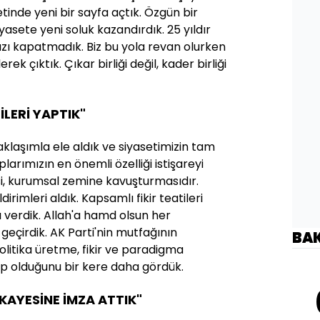
etinde yeni bir sayfa açtık. Özgün bir
iyasete yeni soluk kazandırdık. 25 yıldır
ızı kapatmadık. Biz bu yola revan olurken
ek çıktık. Çıkar birliği değil, kader birliği
İLERİ YAPTIK"
 yaklaşımla ele aldık ve siyasetimizin tam
arımızın en önemli özelliği istişareyi
i, kurumsal zemine kavuşturmasıdır.
irimleri aldık. Kapsamlı fikir teatileri
ı verdik. Allah'a hamd olsun her
geçirdik. AK Parti'nin mutfağının
BA
litika üretme, fikir ve paradigma
p olduğunu bir kere daha gördük.
İKAYESİNE İMZA ATTIK"