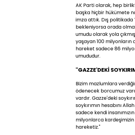
AK Parti olarak, hep birl
başka hiçbir hükümete na
imza attık. Dış politikada
bekleniyorsa orada olmaya
umudu olarak yola çıkmış
yaşayan 100 milyonların d
hareket sadece 86 milyo
umududur.
"GAZZE'DEKİ SOYKIRI
Bizim mazlumlara verdiği
ödenecek borcumuz vardı
vardır. Gazze'deki soykı
soykırımın hesabını Allah 
sadece kendi insanımızın
milyonlarca kardeşimizin 
hareketiz."