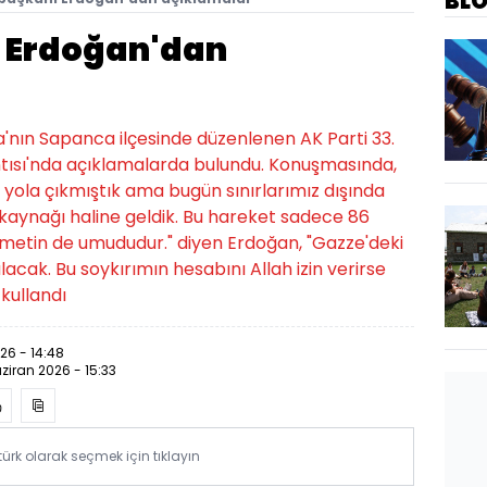
BL
 Erdoğan'dan
nın Sapanca ilçesinde düzenlenen AK Parti 33.
tısı'nda açıklamalarda bulundu. Konuşmasında,
k yola çıkmıştık ama bugün sınırlarımız dışında
kaynağı haline geldik. Bu hareket sadece 86
metin de umududur." diyen Erdoğan, "Gazze'deki
cak. Bu soykırımın hesabını Allah izin verirse
 kullandı
26 - 14:48
ziran 2026 - 15:33
rk olarak seçmek için tıklayın