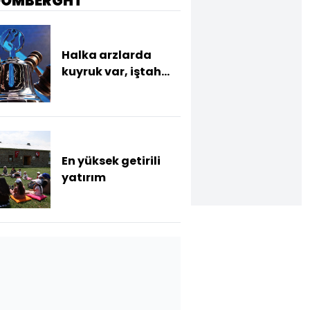
OOMBERGHT
Halka arzlarda
kuyruk var, iştah
yok
En yüksek getirili
yatırım