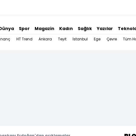
Dünya
Spor
Magazin
Kadın
Sağlık
Yazılar
Teknolo
İnanç
HT Trend
Ankara
Teyit
İstanbul
Ege
Çevre
Tüm Ha
aşkanı Erdoğan'dan açıklamalar