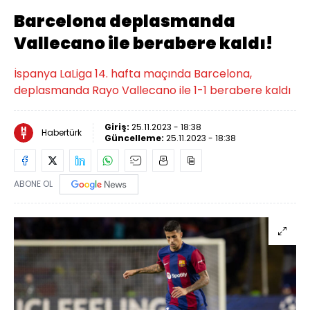
Barcelona deplasmanda
Vallecano ile berabere kaldı!
İspanya LaLiga 14. hafta maçında Barcelona,
deplasmanda Rayo Vallecano ile 1-1 berabere kaldı
Giriş:
25.11.2023 - 18:38
Habertürk
Güncelleme:
25.11.2023 - 18:38
ABONE OL