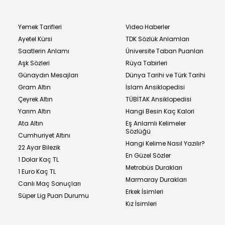
Yemek Tarifleri
Video Haberler
Ayetel Kürsi
TDK Sözlük Anlamları
Saatlerin Anlamı
Üniversite Taban Puanları
Aşk Sözleri
Rüya Tabirleri
Günaydın Mesajları
Dünya Tarihi ve Türk Tarihi
Gram Altın
İslam Ansiklopedisi
Çeyrek Altın
TÜBİTAK Ansiklopedisi
Yarım Altın
Hangi Besin Kaç Kalori
Ata Altın
Eş Anlamlı Kelimeler
Sözlüğü
Cumhuriyet Altını
Hangi Kelime Nasıl Yazılır?
22 Ayar Bilezik
En Güzel Sözler
1 Dolar Kaç TL
Metrobüs Durakları
1 Euro Kaç TL
Marmaray Durakları
Canlı Maç Sonuçları
Erkek İsimleri
Süper Lig Puan Durumu
Kız İsimleri