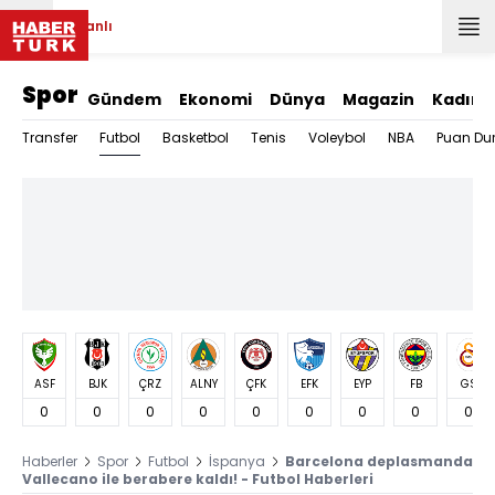
Canlı
Spor
Gündem
Ekonomi
Dünya
Magazin
Kadın
Futbol
Transfer
Basketbol
Tenis
Voleybol
NBA
Puan Du
ASF
BJK
ÇRZ
ALNY
ÇFK
EFK
EYP
FB
GS
0
0
0
0
0
0
0
0
0
Haberler
Spor
Futbol
İspanya
Barcelona deplasmanda
Vallecano ile berabere kaldı! - Futbol Haberleri