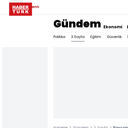
Canlı
Gündem
Ekonomi
3.Sayfa
Politika
Eğitim
Güvenlik
Haberler
Gündem
3. Sayfa
Bayramd