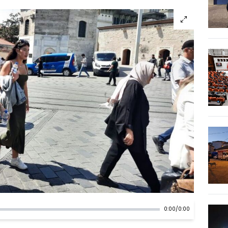
0:00
/
0:00