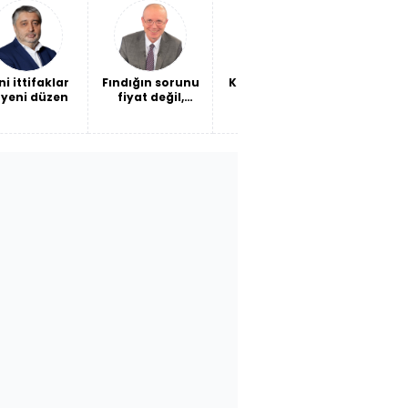
oke ettirdi!
maliyeti mi?
ni ittifaklar
Fındığın sorunu
Kendi barışına
Ceuta'da
 yeni düzen
fiyat değil,
ateş etmek
Ceuta
verimlilik
son