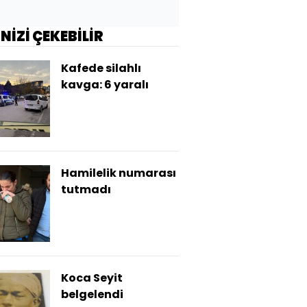
İNİZİ ÇEKEBİLİR
Kafede silahlı
kavga: 6 yaralı
Hamilelik numarası
tutmadı
Koca Seyit
belgelendi