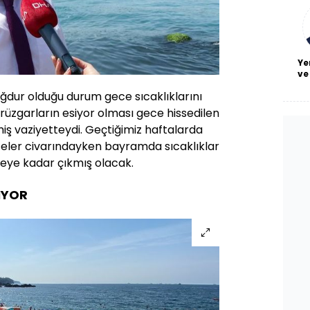
bl
Ye
ve
ağdur olduğu durum gece sıcaklıklarını
rüzgarların esiyor olması gece hissedilen
iş vaziyetteydi. Geçtiğimiz haftalarda
eceler civarındayken bayramda sıcaklıklar
ceye kadar çıkmış olacak.
IYOR