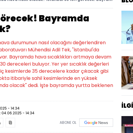
BL
i görecek! Bayramda
ak?
hava durumunun nasıl olacağını değerlendiren
aboratuvarı Mühendisi Adil Tek, "İstanbul'da
 var. Bayramda hava sıcaklıkları artmaya devam
 30 dereceleri buluyor. Yer yer sıcaklık değerleri
 iç kesimlerde 35 derecelere kadar çıkacak gibi
a itibariyle sahil kesimlerinde en yüksek
rında olacak" dedi. İşte bayramda yurtta beklenen
İLG
025 - 14:34
:
04.06.2025 - 14:34
ABONE OL