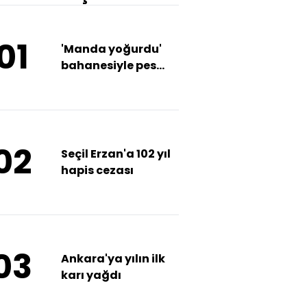
01
'Manda yoğurdu'
bahanesiyle pes
dedirten
dolandırıcılık!
02
Seçil Erzan'a 102 yıl
hapis cezası
03
Ankara'ya yılın ilk
karı yağdı