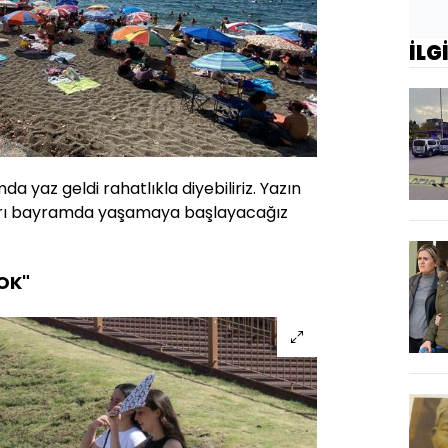
İLG
a yaz geldi rahatlıkla diyebiliriz. Yazın
kları bayramda yaşamaya başlayacağız
OK"