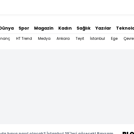
Dünya
Spor
Magazin
Kadın
Sağlık
Yazılar
Teknolo
İnanç
HT Trend
Medya
Ankara
Teyit
İstanbul
Ege
Çevre
a hava nasıl olacak? İstanbul 35'leri görecek! Bayram