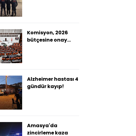
operasyonu: 1
tutuklama
Komisyon, 2026
bütçesine onay
verdi
Alzheimer hastası 4
gündür kayıp!
Amasya'da
zincirleme kaza