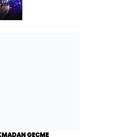
KMADAN GEÇME