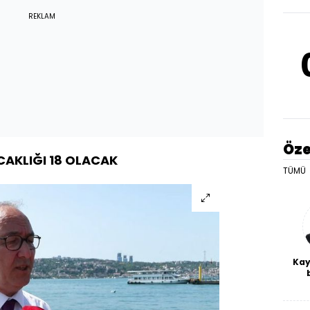
REKLAM
Öze
CAKLIĞI 18 OLACAK
TÜMÜ
Kay
De
haf
a