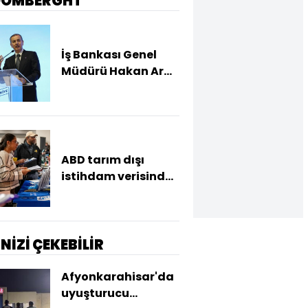
OOMBERGHT
İş Bankası Genel
Müdürü Hakan Aran
görevden ayrılıyor
ABD tarım dışı
istihdam verisinde
negatif sürpriz
İNİZİ ÇEKEBİLİR
Afyonkarahisar'da
uyuşturucu