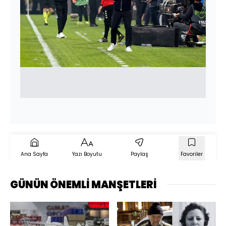
Ana Sayfa
Yazı Boyutu
Paylaş
Favoriler
GÜNÜN ÖNEMLİ MANŞETLERİ