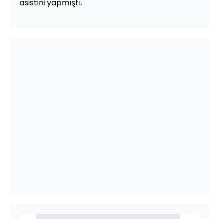
asistini yapmıştı.