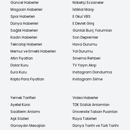
Güncel Haberler
Nöbetçi Eczaneler
Magazin Haberleri
İstiklal Marşı
Spor Haberleri
E Okul VBS
Dünya Haberleri
E Devlet Giriş
Sağlık Haberleri
Günlük Burç Yorumları
Kadın Haberleri
Son Depremler
Teknoloji Haberleri
Hava Durumu
Memur ve Emekli Haberleri
Yol Durumu
Altın Fiyatları
Sinema Rehberi
Dolar Kuru
TV Yayın Akışı
Euro Kuru
Instagram Dondurma
Kripto Para Fiyatları
Instagram Silme
Yemek Tarifleri
Video Haberler
Ayetel Kürsi
TDK Sözlük Anlamları
Saatlerin Anlamı
Üniversite Taban Puanları
Aşk Sözleri
Rüya Tabirleri
Günaydın Mesajları
Dünya Tarihi ve Türk Tarihi