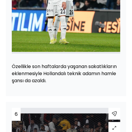
Özellikle son haftalarda yaşanan sakatlıkların
eklenmesiyle Hollandalı teknik adamın hamle
şansı da azaldı.
6