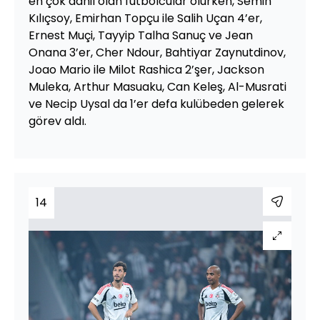
en çok dahil olan futbolcular olurken, Semih
Kılıçsoy, Emirhan Topçu ile Salih Uçan 4’er,
Ernest Muçi, Tayyip Talha Sanuç ve Jean
Onana 3’er, Cher Ndour, Bahtiyar Zaynutdinov,
Joao Mario ile Milot Rashica 2’şer, Jackson
Muleka, Arthur Masuaku, Can Keleş, Al-Musrati
ve Necip Uysal da 1’er defa kulübeden gelerek
görev aldı.
14