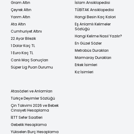
Gram Altın
İslam Ansiklopedisi
Çeyrek Altın
TÜBİTAK Ansiklopedisi
Yarım Altın
Hangi Besin Kaç Kalori
Ata Altın
Eş Anlamlı Kelimeler
Sözlüğü
Cumhuriyet Altını
Hangi Kelime Nasıl Yazılır?
22 Ayar Bilezik
En Güzel Sözler
1 Dolar Kaç TL
Metrobüs Durakları
1 Euro Kaç TL
Marmaray Durakları
Canlı Maç Sonuçları
Erkek İsimleri
Süper Lig Puan Durumu
Kız İsimleri
Atasözleri ve Anlamları
Türkçe Deyimler Sözlüğü
Çin Takvimi 2026 ve Bebek
Cinsiyeti Hesaplama
İETT Sefer Saatleri
Gebelik Hesaplama
Yükselen Burç Hesaplama