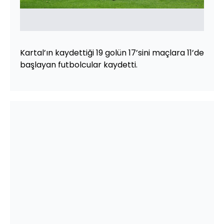
Kartal’ın kaydettiği 19 golün 17’sini maçlara 11’de
başlayan futbolcular kaydetti.