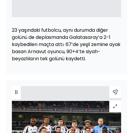
23 yaşındaki futbolcu, aynı durumda diğer
golünü de deplasmanda Galatasaray’a 2-1
kaybedilen maçta attı. 67’de yeşil zemine ayak
basan Arnavut oyuncu, 90+4’te siyah-
beyazlıların tek golünü kaydetti.
11