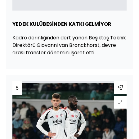
YEDEK KULÜBESİNDEN KATKI GELMİYOR
Kadro derinliğinden dert yanan Beşiktaş Teknik
Direktörü Giovanni van Bronckhorst, devre
arası transfer dönemini işaret etti.
5