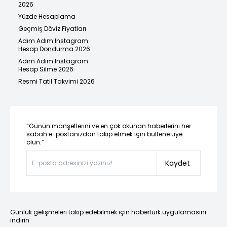
2026
Yüzde Hesaplama
Geçmiş Döviz Fiyatları
Adım Adım Instagram
Hesap Dondurma 2026
Adım Adım Instagram
Hesap Silme 2026
Resmi Tatil Takvimi 2026
“Günün manşetlerini ve en çok okunan haberlerini her
sabah e-postanızdan takip etmek için bültene üye
olun.”
Kaydet
Günlük gelişmeleri takip edebilmek için habertürk uygulamasını
indirin