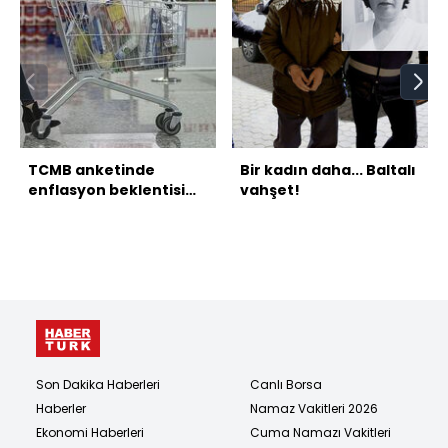
TCMB anketinde
Bir kadın daha... Baltalı
enflasyon beklentisi
vahşet!
yükseldi
Son Dakika Haberleri
Canlı Borsa
Haberler
Namaz Vakitleri 2026
Ekonomi Haberleri
Cuma Namazı Vakitleri