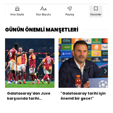
Ana Sayfa
Yazı Boyutu
Paylaş
Favoriler
GÜNÜN ÖNEMLİ MANŞETLERİ
Galatasaray'dan Juve
"Galatasaray tarihi için
karşısında tarihi
önemli bir gece!"
galibiyet!