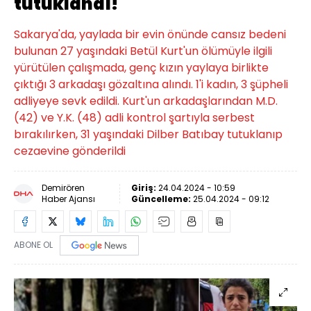
tutuklandı!
Sakarya'da, yaylada bir evin önünde cansız bedeni
bulunan 27 yaşındaki Betül Kurt'un ölümüyle ilgili
yürütülen çalışmada, genç kızın yaylaya birlikte
çıktığı 3 arkadaşı gözaltına alındı. 1'i kadın, 3 şüpheli
adliyeye sevk edildi. Kurt'un arkadaşlarından M.D.
(42) ve Y.K. (48) adli kontrol şartıyla serbest
bırakılırken, 31 yaşındaki Dilber Batıbay tutuklanıp
cezaevine gönderildi
Demirören
Giriş:
24.04.2024 - 10:59
Haber Ajansı
Güncelleme:
25.04.2024 - 09:12
ABONE OL