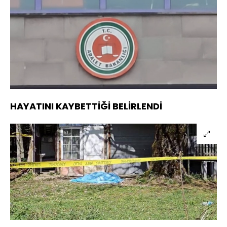
Yüklendi
:
19.84%
Sesi
Oynatma
Aç
Hızı
HAYATINI KAYBETTİĞİ BELİRLENDİ