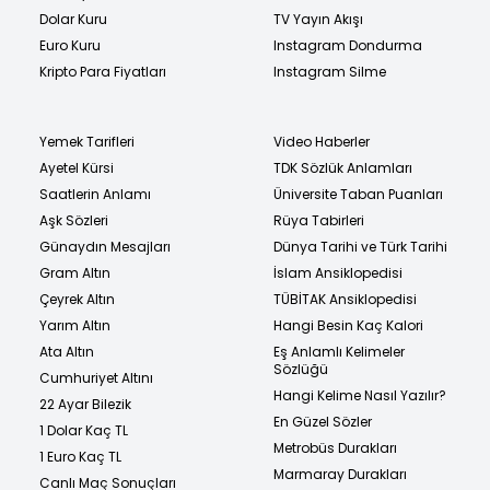
Dolar Kuru
TV Yayın Akışı
Euro Kuru
Instagram Dondurma
Kripto Para Fiyatları
Instagram Silme
Yemek Tarifleri
Video Haberler
Ayetel Kürsi
TDK Sözlük Anlamları
Saatlerin Anlamı
Üniversite Taban Puanları
Aşk Sözleri
Rüya Tabirleri
Günaydın Mesajları
Dünya Tarihi ve Türk Tarihi
Gram Altın
İslam Ansiklopedisi
Çeyrek Altın
TÜBİTAK Ansiklopedisi
Yarım Altın
Hangi Besin Kaç Kalori
Ata Altın
Eş Anlamlı Kelimeler
Sözlüğü
Cumhuriyet Altını
Hangi Kelime Nasıl Yazılır?
22 Ayar Bilezik
En Güzel Sözler
1 Dolar Kaç TL
Metrobüs Durakları
1 Euro Kaç TL
Marmaray Durakları
Canlı Maç Sonuçları