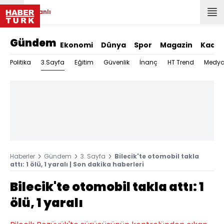
Canlı
Gündem
Ekonomi
Dünya
Spor
Magazin
Kadın
3.Sayfa
Politika
Eğitim
Güvenlik
İnanç
HT Trend
Medy
Haberler
Gündem
3. Sayfa
Bilecik'te otomobil takla
attı: 1 ölü, 1 yaralı | Son dakika haberleri
Bilecik'te otomobil takla attı: 1
ölü, 1 yaralı