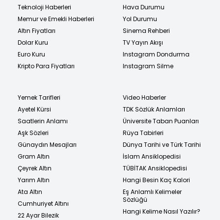
Teknoloji Haberleri
Hava Durumu
Memur ve Emekli Haberleri
Yol Durumu
Altın Fiyatları
Sinema Rehberi
Dolar Kuru
TV Yayın Akışı
Euro Kuru
Instagram Dondurma
Kripto Para Fiyatları
Instagram Silme
Yemek Tarifleri
Video Haberler
Ayetel Kürsi
TDK Sözlük Anlamları
Saatlerin Anlamı
Üniversite Taban Puanları
Aşk Sözleri
Rüya Tabirleri
Günaydın Mesajları
Dünya Tarihi ve Türk Tarihi
Gram Altın
İslam Ansiklopedisi
Çeyrek Altın
TÜBİTAK Ansiklopedisi
Yarım Altın
Hangi Besin Kaç Kalori
Ata Altın
Eş Anlamlı Kelimeler
Sözlüğü
Cumhuriyet Altını
Hangi Kelime Nasıl Yazılır?
22 Ayar Bilezik