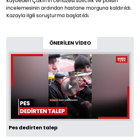
kaybeden Çakın'ın cenazesi savcılık ve polisin
incelemesinin ardından hastane morguna kaldırıldı.
Kazayla ilgili soruşturma başlatıldı.
ÖNERİLEN VİDEO
Videoyu
Oynat
Pes dedirten talep