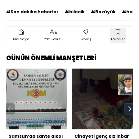
#Son dakika haberler
#bilecik
#Bozüyük
#haber
Ana Sayfa
Yazı Boyutu
Paylaş
Favoriler
GÜNÜN ÖNEMLİ MANŞETLERİ
Samsun’da sahte alkol
Cinayeti genç kız ihbar