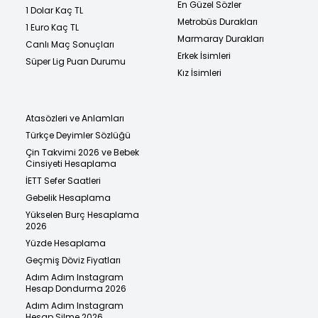
En Güzel Sözler
1 Dolar Kaç TL
Metrobüs Durakları
1 Euro Kaç TL
Marmaray Durakları
Canlı Maç Sonuçları
Erkek İsimleri
Süper Lig Puan Durumu
Kız İsimleri
Atasözleri ve Anlamları
Türkçe Deyimler Sözlüğü
Çin Takvimi 2026 ve Bebek
Cinsiyeti Hesaplama
İETT Sefer Saatleri
Gebelik Hesaplama
Yükselen Burç Hesaplama
2026
Yüzde Hesaplama
Geçmiş Döviz Fiyatları
Adım Adım Instagram
Hesap Dondurma 2026
Adım Adım Instagram
Hesap Silme 2026