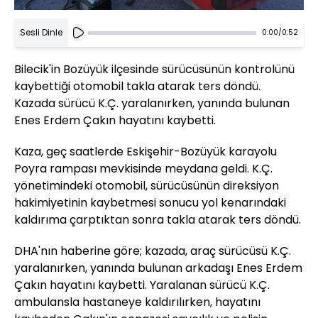
Sesli Dinle
0:00
/
0:52
Bilecik'in Bozüyük ilçesinde sürücüsünün kontrolünü
kaybettiği otomobil takla atarak ters döndü.
Kazada sürücü K.Ç. yaralanırken, yanında bulunan
Enes Erdem Çakın hayatını kaybetti.
Kaza, geç saatlerde Eskişehir-Bozüyük karayolu
Poyra rampası mevkisinde meydana geldi. K.Ç.
yönetimindeki otomobil, sürücüsünün direksiyon
hakimiyetinin kaybetmesi sonucu yol kenarındaki
kaldırıma çarptıktan sonra takla atarak ters döndü.
DHA'nın haberine göre; kazada, araç sürücüsü K.Ç.
yaralanırken, yanında bulunan arkadaşı Enes Erdem
Çakın hayatını kaybetti. Yaralanan sürücü K.Ç.
ambulansla hastaneye kaldırılırken, hayatını