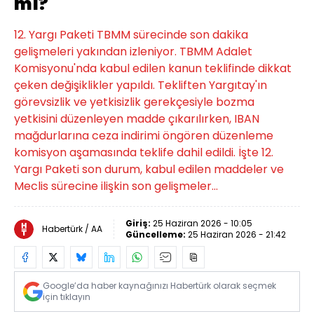
mı?
12. Yargı Paketi TBMM sürecinde son dakika
gelişmeleri yakından izleniyor. TBMM Adalet
Komisyonu'nda kabul edilen kanun teklifinde dikkat
çeken değişiklikler yapıldı. Tekliften Yargıtay'ın
görevsizlik ve yetkisizlik gerekçesiyle bozma
yetkisini düzenleyen madde çıkarılırken, IBAN
mağdurlarına ceza indirimi öngören düzenleme
komisyon aşamasında teklife dahil edildi. İşte 12.
Yargı Paketi son durum, kabul edilen maddeler ve
Meclis sürecine ilişkin son gelişmeler...
Giriş:
25 Haziran 2026 - 10:05
Habertürk / AA
Güncelleme:
25 Haziran 2026 - 21:42
Google’da haber kaynağınızı Habertürk olarak seçmek
için tıklayın