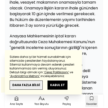
ihale, vesayet makamının onamasıyla tamam
olacak. Onamaya ilişkin kararın ihale gününden
başlayarak 10 gün içinde verilmesi gerekecek.
Bu hüküm de düzenlemenin yayımı tarihinden
itibaren 3 ay sonra yürürlüğe girecek.
Anayasa Mahkemesinin iptal kararı
doğrultusunda Ceza Muhakemesi Kanunu'nun
"genetik inceleme sonuçlarının gizliliği"ni içeren
hükmünde değişikliğe gidiliyor. Buna göre,
Sizlere daha iyi bir hizmet sunabilmek için
inceleme sonuçları kimlik bilgilerinden
sitemizde çerezlerden faydalanıyoruz.
arındırılmış şekilde mahsus bir sisteme
Sitemizi kullanmaya devam ederek çerezleri
Powered by
Translate
kullanmamıza izin vermiş oluyorsunuz.
kaydedilecek ve bir örneği dosyasında delil
Detaylı bilgi almak için
‘Çerez Politikasını’
ve
olarak saklanmak üzere soruşturma veya
‘Aydınlatma Metnini’
inceleyebilirsiniz.
Bu çeviride
Google Translete
kullanılmıştır.
kovuşturma makamına gönderilecek. Sisteme
Anlam ve çeviri hatalarından
haberturk.com
DAHA FAZLA BİLGİ
KABUL ET
kaydedilen ve dosyada delil olarak saklanan
sorumlu değildir.
bilgiler, kovuşturmaya yer olmadığı kararına
itiraz süresinin dolması, itirazın reddi, beraat
Ana Sayfa
Yazı Boyutu
Paylaş
Favoriler
veya ceza verilmesine yer olmadığı kararının