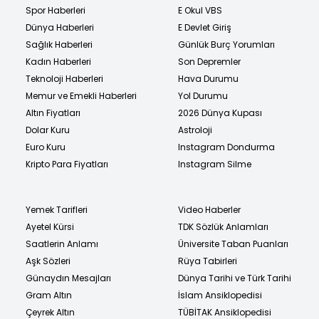
Spor Haberleri
E Okul VBS
Dünya Haberleri
E Devlet Giriş
Sağlık Haberleri
Günlük Burç Yorumları
Kadın Haberleri
Son Depremler
Teknoloji Haberleri
Hava Durumu
Memur ve Emekli Haberleri
Yol Durumu
Altın Fiyatları
2026 Dünya Kupası
Dolar Kuru
Astroloji
Euro Kuru
Instagram Dondurma
Kripto Para Fiyatları
Instagram Silme
Yemek Tarifleri
Video Haberler
Ayetel Kürsi
TDK Sözlük Anlamları
Saatlerin Anlamı
Üniversite Taban Puanları
Aşk Sözleri
Rüya Tabirleri
Günaydın Mesajları
Dünya Tarihi ve Türk Tarihi
Gram Altın
İslam Ansiklopedisi
Çeyrek Altın
TÜBİTAK Ansiklopedisi