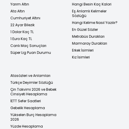
Yarım Altın
Hangi Besin Kaç Kalori
Ata Altın
Eş Anlamlı Kelimeler
Sözlüğü
Cumhuriyet Altını
Hangi Kelime Nasıl Yazılır?
22 Ayar Bilezik
En Güzel Sözler
1 Dolar Kaç TL
Metrobüs Durakları
1 Euro Kaç TL
Marmaray Durakları
Canlı Maç Sonuçları
Erkek İsimleri
Süper Lig Puan Durumu
Kız İsimleri
Atasözleri ve Anlamları
Türkçe Deyimler Sözlüğü
Çin Takvimi 2026 ve Bebek
Cinsiyeti Hesaplama
İETT Sefer Saatleri
Gebelik Hesaplama
Yükselen Burç Hesaplama
2026
Yüzde Hesaplama