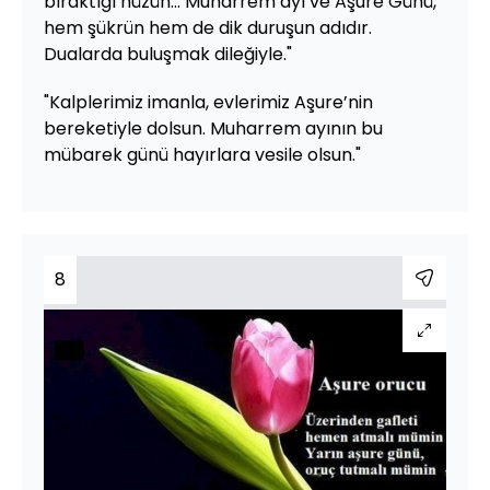
bıraktığı hüzün... Muharrem ayı ve Aşure Günü,
hem şükrün hem de dik duruşun adıdır.
Dualarda buluşmak dileğiyle."
"Kalplerimiz imanla, evlerimiz Aşure’nin
bereketiyle dolsun. Muharrem ayının bu
mübarek günü hayırlara vesile olsun."
8