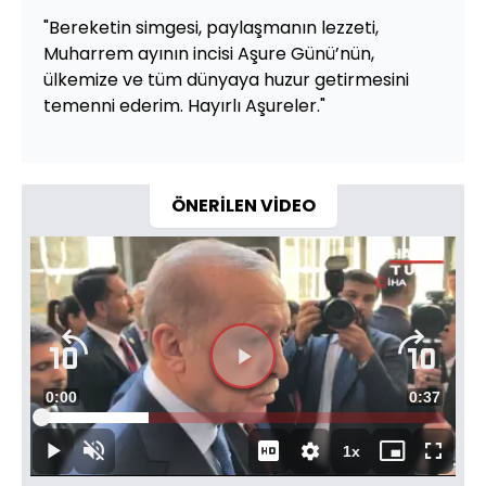
"Bereketin simgesi, paylaşmanın lezzeti,
Muharrem ayının incisi Aşure Günü’nün,
ülkemize ve tüm dünyaya huzur getirmesini
temenni ederim. Hayırlı Aşureler."
ÖNERİLEN VİDEO
Süre
0:01
Toplam
0:37
Yüklendi
:
26.71%
Süre
1x
Duraklat
Sesi
Oynatma
Mini
Tam
Aç
Hızı
oynatıcı
Ekran