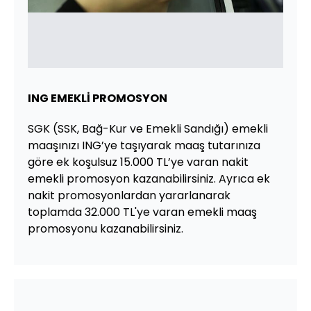
ING EMEKLİ PROMOSYON
SGK (SSK, Bağ-Kur ve Emekli Sandığı) emekli
maaşınızı ING’ye taşıyarak maaş tutarınıza
göre ek koşulsuz 15.000 TL’ye varan nakit
emekli promosyon kazanabilirsiniz. Ayrıca ek
nakit promosyonlardan yararlanarak
toplamda 32.000 TL'ye varan emekli maaş
promosyonu kazanabilirsiniz.