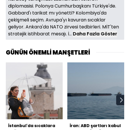
diplomasisi. Polonya Cumhurbaşkanı Türkiye'de.
Gabbard'ı tarikat mı yönetti? Kolombiya'da
çekişmeli seçim. Avrupa'yı kavuran sıcaklar
geliyor. Ankara'da NATO zirvesi tedbirleri. MİT'ten
stratejik istihbarat mesajı. İ...
Daha Fazla Göster
GÜNÜN ÖNEMLİ MANŞETLERİ
İstanbul'da sıcaklara
İran: ABD şartları kabul