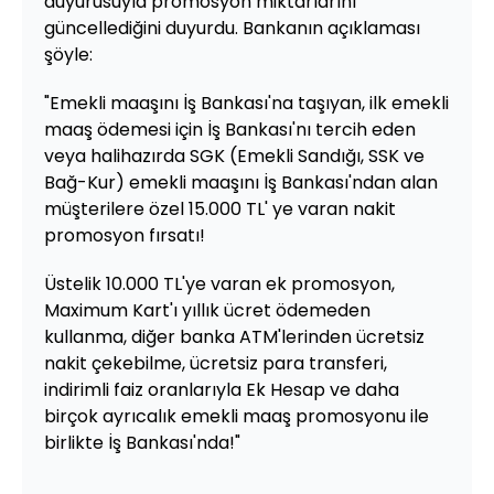
duyurusuyla promosyon miktarlarını
güncellediğini duyurdu. Bankanın açıklaması
şöyle:
"Emekli maaşını İş Bankası'na taşıyan, ilk emekli
maaş ödemesi için İş Bankası'nı tercih eden
veya halihazırda SGK (Emekli Sandığı, SSK ve
Bağ-Kur) emekli maaşını İş Bankası'ndan alan
müşterilere özel 15.000 TL' ye varan nakit
promosyon fırsatı!
Üstelik 10.000 TL'ye varan ek promosyon,
Maximum Kart'ı yıllık ücret ödemeden
kullanma, diğer banka ATM'lerinden ücretsiz
nakit çekebilme, ücretsiz para transferi,
indirimli faiz oranlarıyla Ek Hesap ve daha
birçok ayrıcalık emekli maaş promosyonu ile
birlikte İş Bankası'nda!"