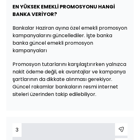
EN YÜKSEK EMEKLİ PROMOSYONU HANGİ
BANKA VERİYOR?
Bankalar Haziran ayına özel emekli promosyon
kampanyalarını güncellediler. İşte banka
banka güncel emekli promosyon
kampanyaları
Promosyon tutarlarını karşılaştırırken yalnızca
nakit ödeme değil, ek avantajlar ve kampanya
şartlarının da dikkate alınması gerekiyor.
Güncel rakamlar bankaların resmi internet
siteleri üzerinden takip edilebiliyor.
3