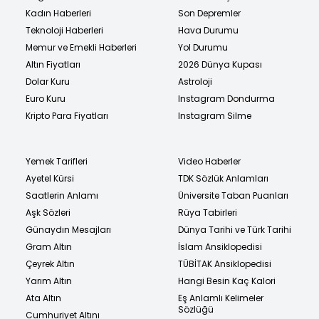
Kadın Haberleri
Son Depremler
Teknoloji Haberleri
Hava Durumu
Memur ve Emekli Haberleri
Yol Durumu
Altın Fiyatları
2026 Dünya Kupası
Dolar Kuru
Astroloji
Euro Kuru
Instagram Dondurma
Kripto Para Fiyatları
Instagram Silme
Yemek Tarifleri
Video Haberler
Ayetel Kürsi
TDK Sözlük Anlamları
Saatlerin Anlamı
Üniversite Taban Puanları
Aşk Sözleri
Rüya Tabirleri
Günaydın Mesajları
Dünya Tarihi ve Türk Tarihi
Gram Altın
İslam Ansiklopedisi
Çeyrek Altın
TÜBİTAK Ansiklopedisi
Yarım Altın
Hangi Besin Kaç Kalori
Ata Altın
Eş Anlamlı Kelimeler
Sözlüğü
Cumhuriyet Altını