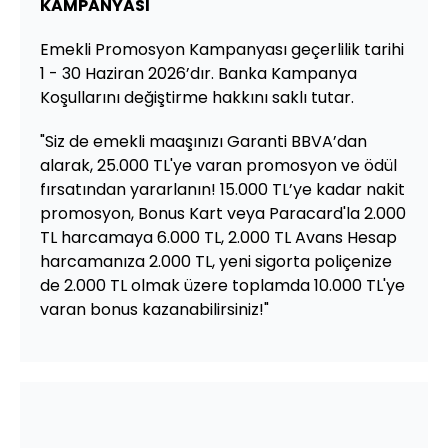
KAMPANYASI
Emekli Promosyon Kampanyası geçerlilik tarihi
1 - 30 Haziran 2026’dır. Banka Kampanya
Koşullarını değiştirme hakkını saklı tutar.
"Siz de emekli maaşınızı Garanti BBVA’dan
alarak, 25.000 TL'ye varan promosyon ve ödül
fırsatından yararlanın! 15.000 TL’ye kadar nakit
promosyon, Bonus Kart veya Paracard'la 2.000
TL harcamaya 6.000 TL, 2.000 TL Avans Hesap
harcamanıza 2.000 TL, yeni sigorta poliçenize
de 2.000 TL olmak üzere toplamda 10.000 TL'ye
varan bonus kazanabilirsiniz!"