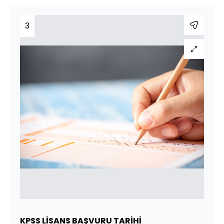
3
KPSS LİSANS BAŞVURU TARİHİ