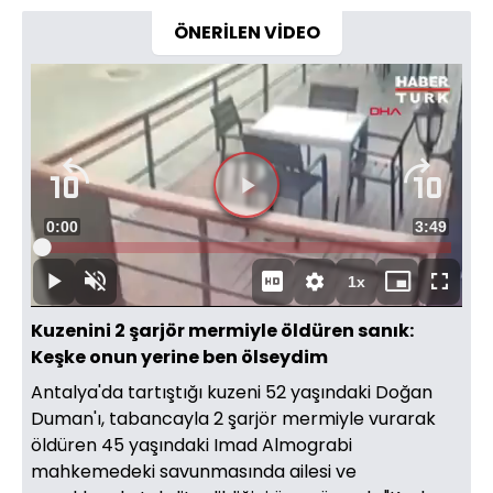
ÖNERİLEN VİDEO
Süre
0:00
Toplam
3:49
Yüklendi
:
1.73%
Süre
1x
Duraklat
Sesi
Oynatma
Mini
Tam
Aç
Hızı
oynatıcı
Ekran
Kuzenini 2 şarjör mermiyle öldüren sanık:
Keşke onun yerine ben ölseydim
Antalya'da tartıştığı kuzeni 52 yaşındaki Doğan
Duman'ı, tabancayla 2 şarjör mermiyle vurarak
öldüren 45 yaşındaki Imad Almograbi
mahkemedeki savunmasında ailesi ve