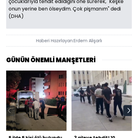
çocuklarıyla tehdit edildiğini öne sürerek, "Keşke
onun yerine ben ölseydim. Çok pişmanım" dedi
(DHA)
Haberi Hazırlayan:
Erdem Alişarlı
GÜNÜN ÖNEMLİ MANŞETLERİ
5 ilde 5 kişi ölü bulundu
3 aileye tehdit! 10