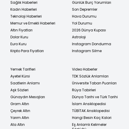
Sağlık Haberleri
Günlük Burç Yorumları
Kadın Haberleri
Son Depremler
Teknoloji Haberleri
Hava Durumu
Memur ve Emekli Haberleri
Yol Durumu
Altın Fiyatları
2026 Dünya Kupası
Dolar Kuru
Astroloji
Euro Kuru
Instagram Dondurma
Kripto Para Fiyatları
Instagram Silme
Yemek Tarifleri
Video Haberler
Ayetel Kürsi
TDK Sözlük Anlamları
Saatlerin Anlamı
Üniversite Taban Puanları
Aşk Sözleri
Rüya Tabirleri
Günaydın Mesajları
Dünya Tarihi ve Türk Tarihi
Gram Altın
İslam Ansiklopedisi
Çeyrek Altın
TÜBİTAK Ansiklopedisi
Yarım Altın
Hangi Besin Kaç Kalori
Ata Altın
Eş Anlamlı Kelimeler