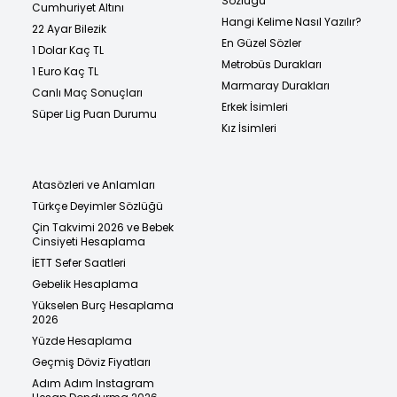
Sözlüğü
Cumhuriyet Altını
Hangi Kelime Nasıl Yazılır?
22 Ayar Bilezik
En Güzel Sözler
1 Dolar Kaç TL
Metrobüs Durakları
1 Euro Kaç TL
Marmaray Durakları
Canlı Maç Sonuçları
Erkek İsimleri
Süper Lig Puan Durumu
Kız İsimleri
Atasözleri ve Anlamları
Türkçe Deyimler Sözlüğü
Çin Takvimi 2026 ve Bebek
Cinsiyeti Hesaplama
İETT Sefer Saatleri
Gebelik Hesaplama
Yükselen Burç Hesaplama
2026
Yüzde Hesaplama
Geçmiş Döviz Fiyatları
Adım Adım Instagram