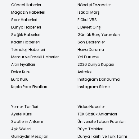
Güncel Haberler
Nöbetçi Eczaneler
Magazin Haberleri
İstiklal Marşı
Spor Haberleri
E Okul VBS
Dünya Haberleri
E Devlet Giriş
Sağlık Haberleri
Günlük Burç Yorumları
Kadın Haberleri
Son Depremler
Teknoloji Haberleri
Hava Durumu
Memur ve Emekli Haberleri
Yol Durumu
Altın Fiyatları
2026 Dünya Kupası
Dolar Kuru
Astroloji
Euro Kuru
Instagram Dondurma
Kripto Para Fiyatları
Instagram Silme
Yemek Tarifleri
Video Haberler
Ayetel Kürsi
TDK Sözlük Anlamları
Saatlerin Anlamı
Üniversite Taban Puanları
Aşk Sözleri
Rüya Tabirleri
Günaydın Mesajları
Dünya Tarihi ve Türk Tarihi