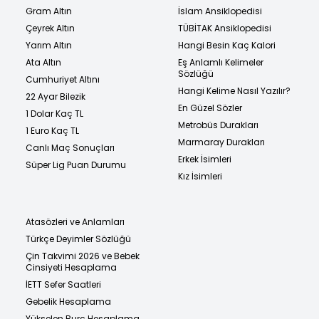
Gram Altın
İslam Ansiklopedisi
Çeyrek Altın
TÜBİTAK Ansiklopedisi
Yarım Altın
Hangi Besin Kaç Kalori
Ata Altın
Eş Anlamlı Kelimeler
Sözlüğü
Cumhuriyet Altını
Hangi Kelime Nasıl Yazılır?
22 Ayar Bilezik
En Güzel Sözler
1 Dolar Kaç TL
Metrobüs Durakları
1 Euro Kaç TL
Marmaray Durakları
Canlı Maç Sonuçları
Erkek İsimleri
Süper Lig Puan Durumu
Kız İsimleri
Atasözleri ve Anlamları
Türkçe Deyimler Sözlüğü
Çin Takvimi 2026 ve Bebek
Cinsiyeti Hesaplama
İETT Sefer Saatleri
Gebelik Hesaplama
Yükselen Burç Hesaplama