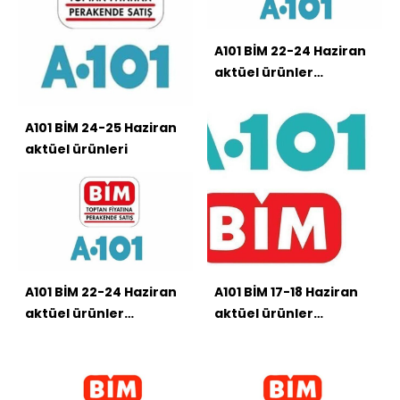
A101 BİM 22-24 Haziran
aktüel ürünler
kataloğu
A101 BİM 24-25 Haziran
aktüel ürünleri
A101 BİM 22-24 Haziran
A101 BİM 17-18 Haziran
aktüel ürünler
aktüel ürünler
kataloğu
kataloğu