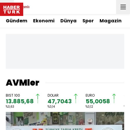
Canlı
Gündem
Ekonomi
Dünya
Spor
Magazin
AVMler
BIST 100
DOLAR
EURO
GRA
13.885,68
47,7043
55,0058
6
%0,63
%0,14
%0,12
%1,2