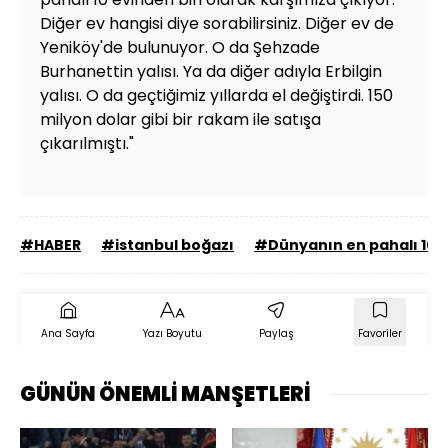
Diğer ev hangisi diye sorabilirsiniz. Diğer ev de
Yeniköy'de bulunuyor. O da Şehzade
Burhanettin yalısı. Ya da diğer adıyla Erbilgin
yalısı. O da geçtiğimiz yıllarda el değiştirdi. 150
milyon dolar gibi bir rakam ile satışa
çıkarılmıştı."
#HABER
#istanbul boğazı
#Dünyanın en pahalı 10 e
Ana Sayfa
Yazı Boyutu
Paylaş
Favoriler
GÜNÜN ÖNEMLİ MANŞETLERİ