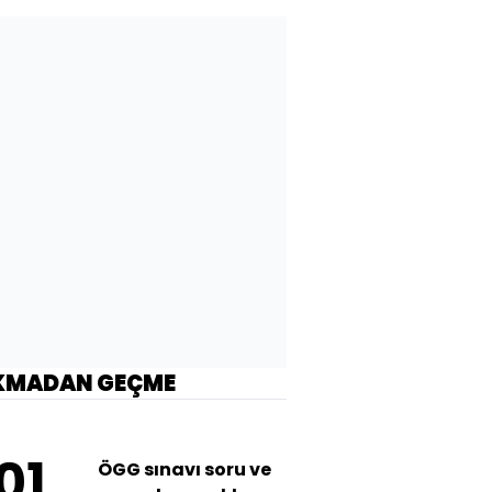
KMADAN GEÇME
01
ÖGG sınavı soru ve