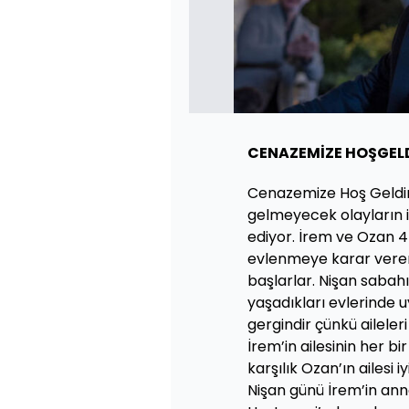
CENAZEMİZE HOŞGELD
Cenazemize Hoş Geldini
gelmeyecek olayların iç
ediyor. İrem ve Ozan 4 yı
evlenmeye karar veren 
başlarlar. Nişan sabahı 
yaşadıkları evlerinde u
gergindir çünkü aileler
İrem’in ailesinin her b
karşılık Ozan’ın ailesi i
Nişan günü İrem’in anne