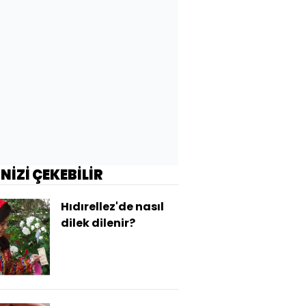
İNİZİ ÇEKEBİLİR
Hıdırellez'de nasıl
dilek dilenir?