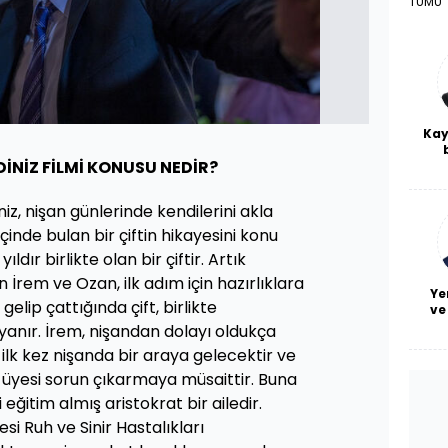
TÜMÜ
Kay
İNİZ FİLMİ KONUSU NEDİR?
De
haf
a
z, nişan günlerinde kendilerini akla
bl
inde bulan bir çiftin hikayesini konu
ldır birlikte olan bir çiftir. Artık
İrem ve Ozan, ilk adım için hazırlıklara
Ye
gelip çattığında çift, birlikte
ve
yanır. İrem, nişandan dolayı oldukça
i ilk kez nişanda bir araya gelecektir ve
ir üyesi sorun çıkarmaya müsaittir. Buna
yi eğitim almış aristokrat bir ailedir.
si Ruh ve Sinir Hastalıkları