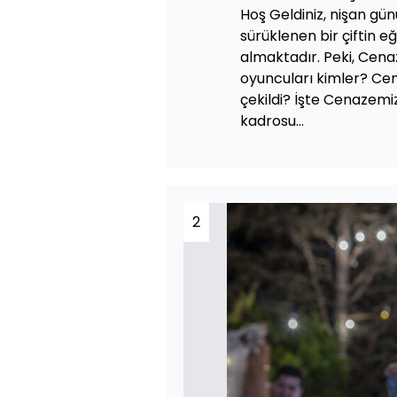
Hoş Geldiniz, nişan gü
sürüklenen bir çiftin e
almaktadır. Peki, Cena
oyuncuları kimler? Ce
çekildi? İşte Cenazemi
kadrosu...
2