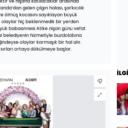
tır ve nişana katılacaklar arasında
landa’dan gelen çılgın halası, şarkıcılık
ve ölmüş kocasını sayıklayan büyük
k olaylar hiç beklenmedik bir yerden
büyük babaannesi Atike nişan günü vefat
si belediyenin hizmetiyle buzdolabına
ğindeyse olaylar karmaşık bir hal alır.
sırları ortaya dökülmeye başlar.
İLG