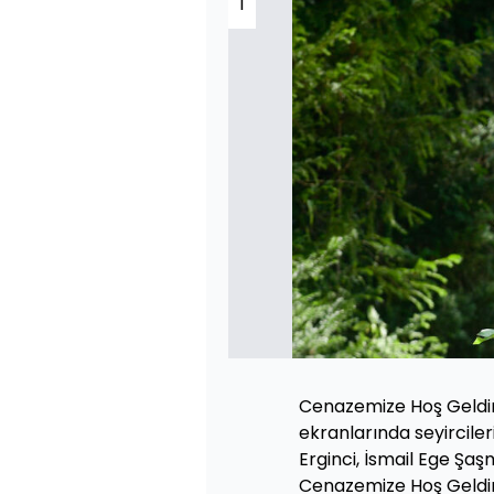
1
Cenazemize Hoş Geldin
ekranlarında seyirciler
Erginci, İsmail Ege Şaş
Cenazemize Hoş Geldini