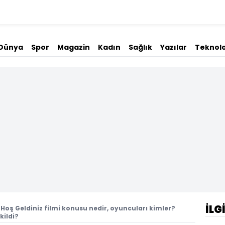
Dünya
Spor
Magazin
Kadın
Sağlık
Yazılar
Teknolo
İLG
oş Geldiniz filmi konusu nedir, oyuncuları kimler?
kildi?