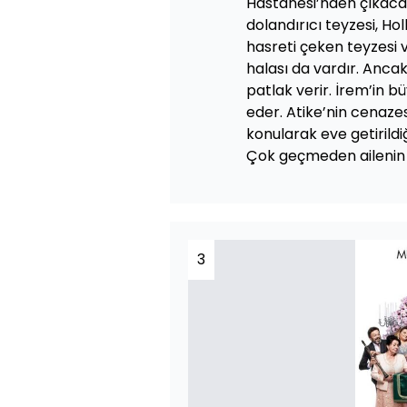
Hastanesi’nden çıkacak
dolandırıcı teyzesi, Hol
hasreti çeken teyzesi 
halası da vardır. Anca
patlak verir. İrem’in 
eder. Atike’nin cenaze
konularak eve getirildi
Çok geçmeden ailenin 
3