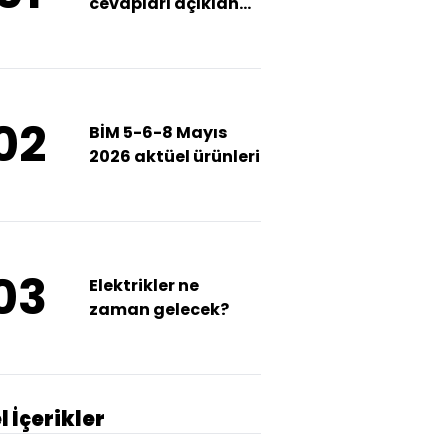
cevapları açıklandı
mı?
02
BİM 5-6-8 Mayıs
2026 aktüel ürünleri
03
Elektrikler ne
zaman gelecek?
l İçerikler