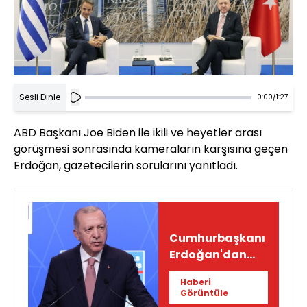
Sesli Dinle
0:00
/
1:27
ABD Başkanı Joe Biden ile ikili ve heyetler arası
görüşmesi sonrasında kameraların karşısına geçen
Erdoğan, gazetecilerin sorularını yanıtladı.
Cumhurbaşkanı
Erdoğan'dan
önemli
Haberi
açıklamalar
Görüntüle