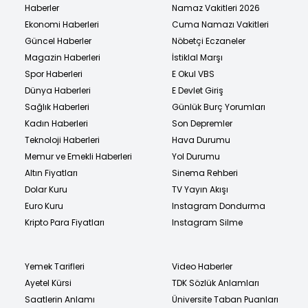
Haberler
Namaz Vakitleri 2026
Ekonomi Haberleri
Cuma Namazı Vakitleri
Güncel Haberler
Nöbetçi Eczaneler
Magazin Haberleri
İstiklal Marşı
Spor Haberleri
E Okul VBS
Dünya Haberleri
E Devlet Giriş
Sağlık Haberleri
Günlük Burç Yorumları
Kadın Haberleri
Son Depremler
Teknoloji Haberleri
Hava Durumu
Memur ve Emekli Haberleri
Yol Durumu
Altın Fiyatları
Sinema Rehberi
Dolar Kuru
TV Yayın Akışı
Euro Kuru
Instagram Dondurma
Kripto Para Fiyatları
Instagram Silme
Yemek Tarifleri
Video Haberler
Ayetel Kürsi
TDK Sözlük Anlamları
Saatlerin Anlamı
Üniversite Taban Puanları