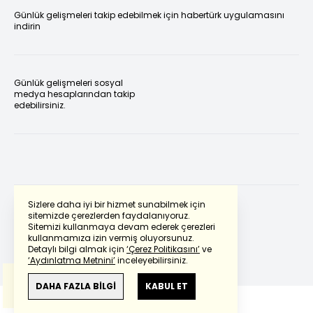
Günlük gelişmeleri takip edebilmek için habertürk uygulamasını
indirin
Günlük gelişmeleri sosyal
medya hesaplarından takip
edebilirsiniz.
Sizlere daha iyi bir hizmet sunabilmek için
sitemizde çerezlerden faydalanıyoruz.
Sitemizi kullanmaya devam ederek çerezleri
Powered by
Translate
kullanmamıza izin vermiş oluyorsunuz.
Detaylı bilgi almak için
‘Çerez Politikasını’
ve
‘Aydınlatma Metnini’
inceleyebilirsiniz.
Bu çeviride
Google Translete
kullanılmıştır.
Anlam ve çeviri hatalarından
haberturk.com
DAHA FAZLA BİLGİ
KABUL ET
sorumlu değildir.