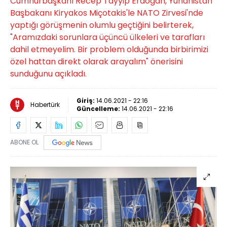
Cumhurbaşkanı Recep Tayyip Erdoğan, Yunanistan
Başbakanı Kiryakos Miçotakis'le NATO Zirvesi'nde
yaptığı görüşmenin olumlu geçtiğini belirterek,
"Aramızdaki sorunlara üçüncü ülkeleri ve tarafları
dahil etmeyelim. Bir problem olduğunda birbirimizi
özel hattan direkt olarak arayalım" önerisini
sunduğunu açıkladı.
Giriş:
14.06.2021 - 22:16
Habertürk
Güncelleme:
14.06.2021 - 22:16
ABONE OL