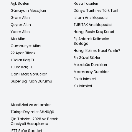
Aşk Sözleri
Rüya Tabirleri
Günaydın Mesajları
Dünya Tarihi ve Türk Tarihi
Gram Altın
İslam Ansiklopedisi
Çeyrek Altın
TÜBİTAK Ansiklopedisi
Yarım Altın
Hangi Besin Kaç Kalori
Ata Altın
Eş Anlamlı Kelimeler
Sözlüğü
Cumhuriyet Altını
Hangi Kelime Nasıl Yazılır?
22 Ayar Bilezik
En Güzel Sözler
1 Dolar Kaç TL
Metrobüs Durakları
1 Euro Kaç TL
Marmaray Durakları
Canlı Maç Sonuçları
Erkek İsimleri
Süper Lig Puan Durumu
Kız İsimleri
Atasözleri ve Anlamları
Türkçe Deyimler Sözlüğü
Çin Takvimi 2026 ve Bebek
Cinsiyeti Hesaplama
İETT Sefer Saatleri