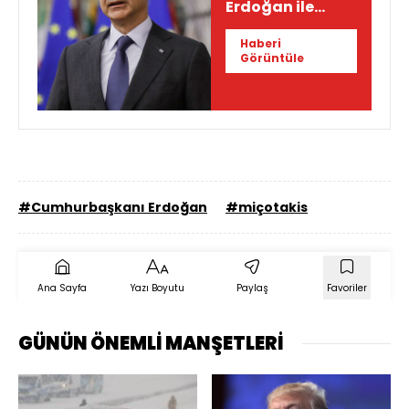
Erdoğan ile
görüşmesi
Haberi
öncesinde
Görüntüle
pozitif mesajlar!
#Cumhurbaşkanı Erdoğan
#miçotakis
Ana Sayfa
Yazı Boyutu
Paylaş
Favoriler
GÜNÜN ÖNEMLİ MANŞETLERİ