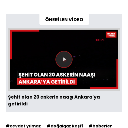
ÖNERİLEN VİDEO
Videoyu
Oynat
Şehit olan 20 askerin naaşı Ankara'ya
getirildi
#cevdet yılmaz
#doğalgaz keşfi
#haberler