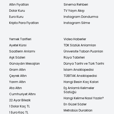
Altın Fiyatları
Sinema Rehberi
Dolar Kuru
TV Yayın Akışı
Euro Kuru
Instagram Dondurma
Kripto Para Fiyatları
Instagram Silme
Yemek Tarifleri
Video Haberler
Ayetel Kürsi
TDK Sözlük Anlamları
Saatlerin Anlamı
Üniversite Taban Puanları
Aşk Sözleri
Rüya Tabirleri
Günaydın Mesajları
Dünya Tarihi ve Türk Tarihi
Gram Altın
İslam Ansiklopedisi
Çeyrek Altın
TÜBİTAK Ansiklopedisi
Yarım Altın
Hangi Besin Kaç Kalori
Ata Altın
Eş Anlamlı Kelimeler
Sözlüğü
Cumhuriyet Altını
Hangi Kelime Nasıl Yazılır?
22 Ayar Bilezik
En Güzel Sözler
1 Dolar Kaç TL
Metrobüs Durakları
1 Euro Kaç TL