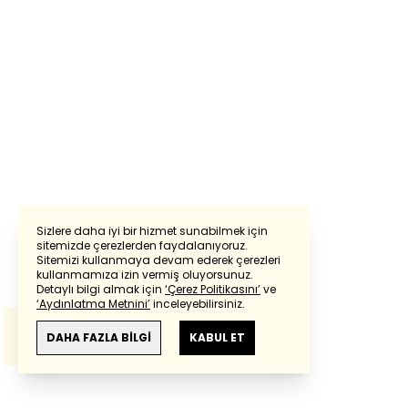
Sizlere daha iyi bir hizmet sunabilmek için
sitemizde çerezlerden faydalanıyoruz.
Sitemizi kullanmaya devam ederek çerezleri
Powered by
Translate
kullanmamıza izin vermiş oluyorsunuz.
Detaylı bilgi almak için
‘Çerez Politikasını’
ve
‘Aydınlatma Metnini’
inceleyebilirsiniz.
Bu çeviride
Google Translete
kullanılmıştır.
Anlam ve çeviri hatalarından
haberturk.com
DAHA FAZLA BİLGİ
KABUL ET
sorumlu değildir.