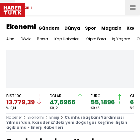
Canlı
Ekonomi
Gündem
Dünya
Spor
Magazin
Kadı
Altın
Döviz
Borsa
Kap Haberleri
Kripto Para
İş Yaşam
O
BIST 100
DOLAR
EURO
GRAM
13.779,39
47,6966
55,1896
6.
%-0,14
%0,12
%0,45
%2,59
Haberler
Ekonomi
Enerji
Cumhurbaşkanı Yardımcısı
Yılmaz'dan, Karadeniz'deki yeni doğal gaz keşfine ilişkin
açıklama - Enerji Haberleri