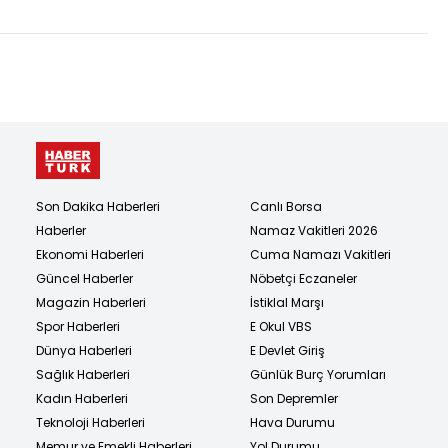
Son Dakika Haberleri
Canlı Borsa
Haberler
Namaz Vakitleri 2026
Ekonomi Haberleri
Cuma Namazı Vakitleri
Güncel Haberler
Nöbetçi Eczaneler
Magazin Haberleri
İstiklal Marşı
Spor Haberleri
E Okul VBS
Dünya Haberleri
E Devlet Giriş
Sağlık Haberleri
Günlük Burç Yorumları
Kadın Haberleri
Son Depremler
Teknoloji Haberleri
Hava Durumu
Memur ve Emekli Haberleri
Yol Durumu