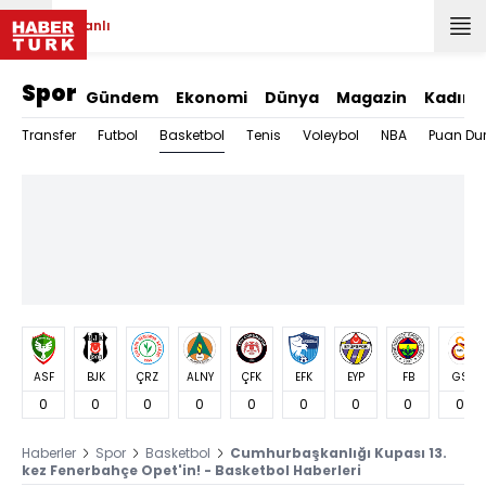
Canlı
Spor
Gündem
Ekonomi
Dünya
Magazin
Kadın
Basketbol
Transfer
Futbol
Tenis
Voleybol
NBA
Puan Du
ASF
BJK
ÇRZ
ALNY
ÇFK
EFK
EYP
FB
GS
0
0
0
0
0
0
0
0
0
Haberler
Spor
Basketbol
Cumhurbaşkanlığı Kupası 13.
kez Fenerbahçe Opet'in! - Basketbol Haberleri