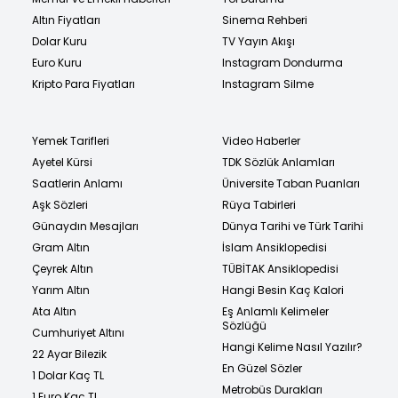
Altın Fiyatları
Sinema Rehberi
Dolar Kuru
TV Yayın Akışı
Euro Kuru
Instagram Dondurma
Kripto Para Fiyatları
Instagram Silme
Yemek Tarifleri
Video Haberler
Ayetel Kürsi
TDK Sözlük Anlamları
Saatlerin Anlamı
Üniversite Taban Puanları
Aşk Sözleri
Rüya Tabirleri
Günaydın Mesajları
Dünya Tarihi ve Türk Tarihi
Gram Altın
İslam Ansiklopedisi
Çeyrek Altın
TÜBİTAK Ansiklopedisi
Yarım Altın
Hangi Besin Kaç Kalori
Ata Altın
Eş Anlamlı Kelimeler
Sözlüğü
Cumhuriyet Altını
Hangi Kelime Nasıl Yazılır?
22 Ayar Bilezik
En Güzel Sözler
1 Dolar Kaç TL
Metrobüs Durakları
1 Euro Kaç TL