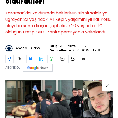
öldürdüler!
Karaman'da, kaldırımda beklerken silahlı saldırıya
uğrayan 22 yaşındaki Ali Kepir, yaşamını yitirdi. Polis,
olaydan sonra kaçan şüphelinin 20 yaşındaki İ.C.
olduğunu tespit etti. Zanlı operasyonla yakalandı
Giriş:
25.01.2025 - 15:17
Anadolu Ajansı
Güncelleme:
25.01.2025 - 15:18
ABONE OL