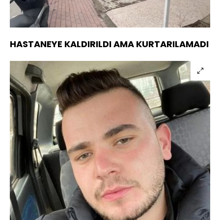
Yüklendi
:
44.37%
Sesi
Oynatma
720
Aç
Hızı
HASTANEYE KALDIRILDI AMA KURTARILAMADI