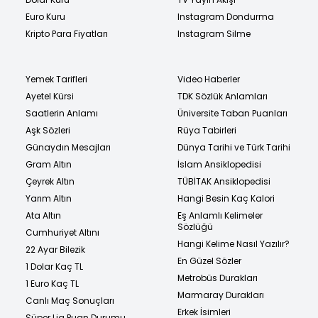
Euro Kuru
Instagram Dondurma
Kripto Para Fiyatları
Instagram Silme
Yemek Tarifleri
Video Haberler
Ayetel Kürsi
TDK Sözlük Anlamları
Saatlerin Anlamı
Üniversite Taban Puanları
Aşk Sözleri
Rüya Tabirleri
Günaydın Mesajları
Dünya Tarihi ve Türk Tarihi
Gram Altın
İslam Ansiklopedisi
Çeyrek Altın
TÜBİTAK Ansiklopedisi
Yarım Altın
Hangi Besin Kaç Kalori
Ata Altın
Eş Anlamlı Kelimeler
Sözlüğü
Cumhuriyet Altını
Hangi Kelime Nasıl Yazılır?
22 Ayar Bilezik
En Güzel Sözler
1 Dolar Kaç TL
Metrobüs Durakları
1 Euro Kaç TL
Marmaray Durakları
Canlı Maç Sonuçları
Erkek İsimleri
Süper Lig Puan Durumu