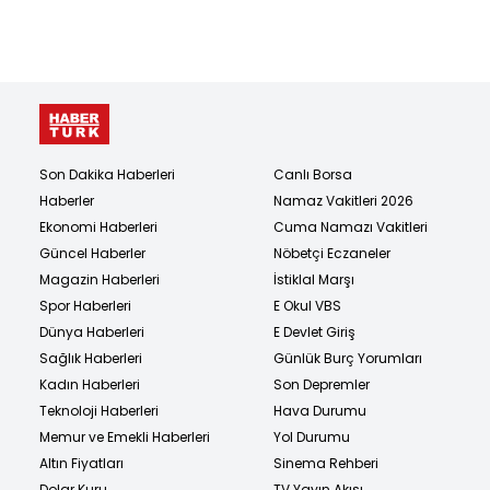
Son Dakika Haberleri
Canlı Borsa
Haberler
Namaz Vakitleri 2026
Ekonomi Haberleri
Cuma Namazı Vakitleri
Güncel Haberler
Nöbetçi Eczaneler
Magazin Haberleri
İstiklal Marşı
Spor Haberleri
E Okul VBS
Dünya Haberleri
E Devlet Giriş
Sağlık Haberleri
Günlük Burç Yorumları
Kadın Haberleri
Son Depremler
Teknoloji Haberleri
Hava Durumu
Memur ve Emekli Haberleri
Yol Durumu
Altın Fiyatları
Sinema Rehberi
Dolar Kuru
TV Yayın Akışı