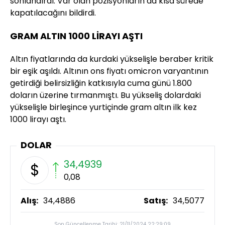
sonlandırdı. Var olan pozisyonların da kısa sürede
kapatılacağını bildirdi.
GRAM ALTIN 1000 LİRAYI AŞTI
Altın fiyatlarında da kurdaki yükselişle beraber kritik
bir eşik aşıldı. Altının ons fiyatı omicron varyantının
getirdiği belirsizliğin katkısıyla cuma günü 1.800
doların üzerine tırmanmıştı. Bu yükseliş dolardaki
yükselişle birleşince yurtiçinde gram altın ilk kez
1000 lirayı aştı.
DOLAR
34,4939
$
0,08
Alış:
34,4886
Satış:
34,5077
Son Güncellenme Tarihi: 21/11/2024 22:29:09