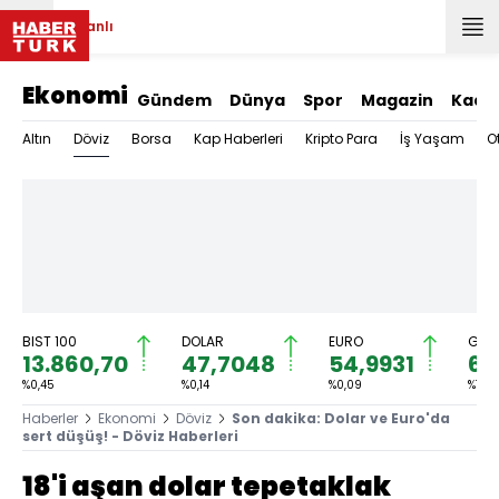
Canlı
Ekonomi
Gündem
Dünya
Spor
Magazin
Kadı
Döviz
Altın
Borsa
Kap Haberleri
Kripto Para
İş Yaşam
O
BIST 100
DOLAR
EURO
GRAM
13.860,70
47,7048
54,9931
6.
%0,45
%0,14
%0,09
%1,45
Haberler
Ekonomi
Döviz
Son dakika: Dolar ve Euro'da
sert düşüş! - Döviz Haberleri
18'i aşan dolar tepetaklak