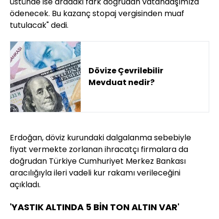
üstünde ise aradaki fark doğrudan vatandaşımıza
ödenecek. Bu kazanç stopaj vergisinden muaf
tutulacak" dedi.
Dövize Çevrilebilir
Mevduat nedir?
Erdoğan, döviz kurundaki dalgalanma sebebiyle
fiyat vermekte zorlanan ihracatçı firmalara da
doğrudan Türkiye Cumhuriyet Merkez Bankası
aracılığıyla ileri vadeli kur rakamı verileceğini
açıkladı.
'YASTIK ALTINDA 5 BİN TON ALTIN VAR'