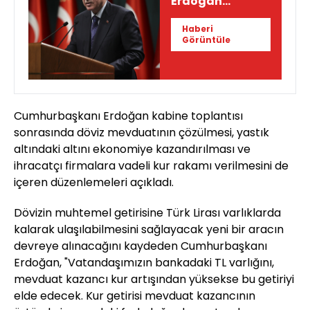
Erdoğan
açıkladı! TL
Haberi
mevduata kur
Görüntüle
farkı
Cumhurbaşkanı Erdoğan kabine toplantısı
sonrasında döviz mevduatının çözülmesi, yastık
altındaki altını ekonomiye kazandırılması ve
ihracatçı firmalara vadeli kur rakamı verilmesini de
içeren düzenlemeleri açıkladı.
Dövizin muhtemel getirisine Türk Lirası varlıklarda
kalarak ulaşılabilmesini sağlayacak yeni bir aracın
devreye alınacağını kaydeden Cumhurbaşkanı
Erdoğan, "Vatandaşımızın bankadaki TL varlığını,
mevduat kazancı kur artışından yüksekse bu getiriyi
elde edecek. Kur getirisi mevduat kazancının