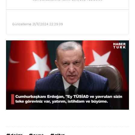
Güncelleme 21/11/2024 22:29:09
Yüklendi
:
62.33%
Sesi
Oynatma
Aç
Hızı