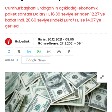
Cumhurbaşkanı Erdoğan'ın açıkladığı ekonomik
paket sonrası Dolar/TL 18.36 seviyelerinden 12.27'ye
kadar indi. 20.80 seviyesindeki Euro/TL ise 14.07'ye
geriledi
Giriş:
20.12.2021 - 08:05
Habertürk
Güncelleme:
21.12.2021 - 09:11
ABONE OL