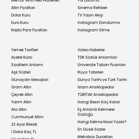
Memur ve Emekli Haberleri
Yol Durumu
Altın Fiyatları
Sinema Rehberi
Dolar Kuru
TV Yayın Akışı
Euro Kuru
Instagram Dondurma
Kripto Para Fiyatları
Instagram Silme
Yemek Tarifleri
Video Haberler
Ayetel Kürsi
TDK Sözlük Anlamları
Saatlerin Anlamı
Üniversite Taban Puanları
Aşk Sözleri
Rüya Tabirleri
Günaydın Mesajları
Dünya Tarihi ve Türk Tarihi
Gram Altın
İslam Ansiklopedisi
Çeyrek Altın
TÜBİTAK Ansiklopedisi
Yarım Altın
Hangi Besin Kaç Kalori
Ata Altın
Eş Anlamlı Kelimeler
Sözlüğü
Cumhuriyet Altını
Hangi Kelime Nasıl Yazılır?
22 Ayar Bilezik
En Güzel Sözler
1 Dolar Kaç TL
Metrobüs Durakları