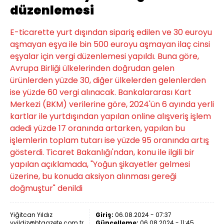
düzenlemesi
E-ticarette yurt dışından sipariş edilen ve 30 euroyu
aşmayan eşya ile bin 500 euroyu aşmayan ilaç cinsi
eşyalar için vergi düzenlemesi yapıldı. Buna göre,
Avrupa Birliği ülkelerinden doğrudan gelen
ürünlerden yüzde 30, diğer ülkelerden gelenlerden
ise yüzde 60 vergi alınacak. Bankalararası Kart
Merkezi (BKM) verilerine göre, 2024'ün 6 ayında yerli
kartlar ile yurtdışından yapılan online alışveriş işlem
adedi yüzde 17 oranında artarken, yapılan bu
işlemlerin toplam tutarı ise yüzde 95 oranında artış
gösterdi. Ticaret Bakanlığı'ndan, konu ile ilgili bir
yapılan açıklamada, "Yoğun şikayetler gelmesi
üzerine, bu konuda aksiyon alınması gereği
doğmuştur" denildi
Yiğitcan Yıldız
Giriş:
06.08.2024 - 07:37
yyildiz@htgazete.com.tr
Güncelleme:
06.08.2024 - 11:45