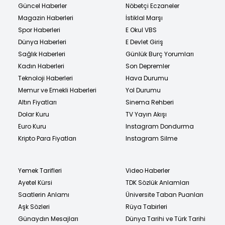
Güncel Haberler
Nöbetçi Eczaneler
Magazin Haberleri
İstiklal Marşı
Spor Haberleri
E Okul VBS
Dünya Haberleri
E Devlet Giriş
Sağlık Haberleri
Günlük Burç Yorumları
Kadın Haberleri
Son Depremler
Teknoloji Haberleri
Hava Durumu
Memur ve Emekli Haberleri
Yol Durumu
Altın Fiyatları
Sinema Rehberi
Dolar Kuru
TV Yayın Akışı
Euro Kuru
Instagram Dondurma
Kripto Para Fiyatları
Instagram Silme
Yemek Tarifleri
Video Haberler
Ayetel Kürsi
TDK Sözlük Anlamları
Saatlerin Anlamı
Üniversite Taban Puanları
Aşk Sözleri
Rüya Tabirleri
Günaydın Mesajları
Dünya Tarihi ve Türk Tarihi