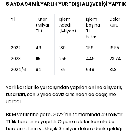
6 AYDA 94 MİLYARLIK YURTDIŞI ALIŞVERİŞİ YAPTIK
Yıl
Tutar
İşlem
İşlem
Dolar
(Milyar
Adedi
başına
kuru
TL)
(Milyon)
TL
tutar
2022
49
189
259
16.55
2023
115
256
449
23.74
2024/6
94
145
648
31.8
Yerli kartlar ile yurtdışından yapılan online alışveriş
tutarları, son 2 yılda döviz cinsinden de değişime
uğradı.
BKM verilerine göre, 2022'nin tamamında 49 milyar
TL'lik harcama yapıldı. O günkü dolar kuru ile bu
harcamaların yaklaşık 3 milyar dolara denk geldiği