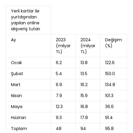
Yerli kartlar ile
yurtdışından
yapılan online
alışveriş tutarı
Ay
2023
2024
Değişim
(milyar
(milyar
(%)
TL)
TL)
Ocak
6.2
13.8
122.6
Şubat
5.4
13.5
150.0
Mart
6.9
16.2
134.8
Nisan
7.9
15.9
101.3
Mayıs
12.3
16.8
36.6
Haziran
9.3
17.8
91.4
Toplam
48
94
95.8