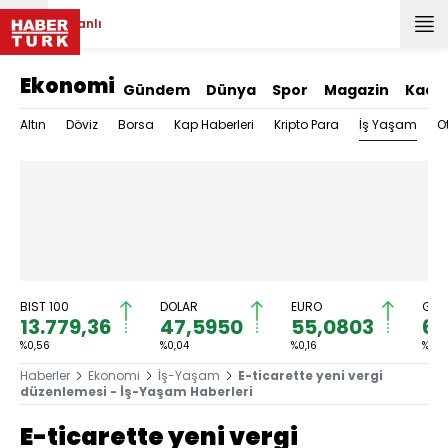
Canlı
Ekonomi
Gündem
Dünya
Spor
Magazin
Kadı
İş Yaşam
Altın
Döviz
Borsa
Kap Haberleri
Kripto Para
O
BIST 100
DOLAR
EURO
GRA
13.779,36
47,5950
55,0803
6.
%0,56
%0,04
%0,16
%0,5
Haberler
Ekonomi
İş-Yaşam
E-ticarette yeni vergi
düzenlemesi - İş-Yaşam Haberleri
E-ticarette yeni vergi