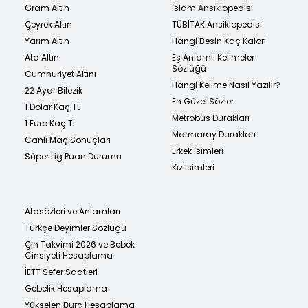
Gram Altın
İslam Ansiklopedisi
Çeyrek Altın
TÜBİTAK Ansiklopedisi
Yarım Altın
Hangi Besin Kaç Kalori
Ata Altın
Eş Anlamlı Kelimeler
Sözlüğü
Cumhuriyet Altını
Hangi Kelime Nasıl Yazılır?
22 Ayar Bilezik
En Güzel Sözler
1 Dolar Kaç TL
Metrobüs Durakları
1 Euro Kaç TL
Marmaray Durakları
Canlı Maç Sonuçları
Erkek İsimleri
Süper Lig Puan Durumu
Kız İsimleri
Atasözleri ve Anlamları
Türkçe Deyimler Sözlüğü
Çin Takvimi 2026 ve Bebek
Cinsiyeti Hesaplama
İETT Sefer Saatleri
Gebelik Hesaplama
Yükselen Burç Hesaplama