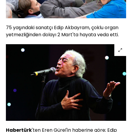
75 yaşındaki sanatçı Edip Akbayram, çoklu organ
yetmezliğinden dolayı 2 Mart'ta hayata veda etti.
Habertürk
'ten Eren Gürel'in haberine göre; Edip