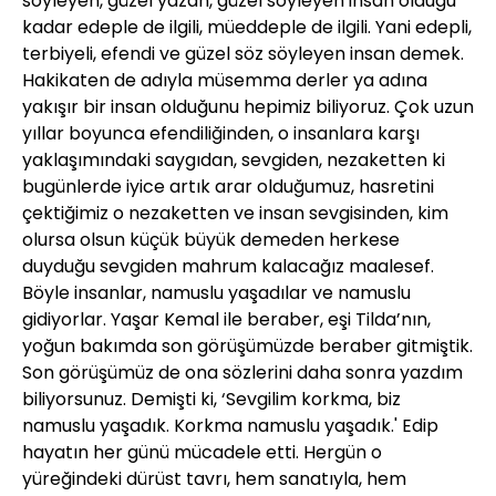
söyleyen, güzel yazan, güzel söyleyen insan olduğu
kadar edeple de ilgili, müeddeple de ilgili. Yani edepli,
terbiyeli, efendi ve güzel söz söyleyen insan demek.
Hakikaten de adıyla müsemma derler ya adına
yakışır bir insan olduğunu hepimiz biliyoruz. Çok uzun
yıllar boyunca efendiliğinden, o insanlara karşı
yaklaşımındaki saygıdan, sevgiden, nezaketten ki
bugünlerde iyice artık arar olduğumuz, hasretini
çektiğimiz o nezaketten ve insan sevgisinden, kim
olursa olsun küçük büyük demeden herkese
duyduğu sevgiden mahrum kalacağız maalesef.
Böyle insanlar, namuslu yaşadılar ve namuslu
gidiyorlar. Yaşar Kemal ile beraber, eşi Tilda’nın,
yoğun bakımda son görüşümüzde beraber gitmiştik.
Son görüşümüz de ona sözlerini daha sonra yazdım
biliyorsunuz. Demişti ki, ‘Sevgilim korkma, biz
namuslu yaşadık. Korkma namuslu yaşadık.' Edip
hayatın her günü mücadele etti. Hergün o
yüreğindeki dürüst tavrı, hem sanatıyla, hem