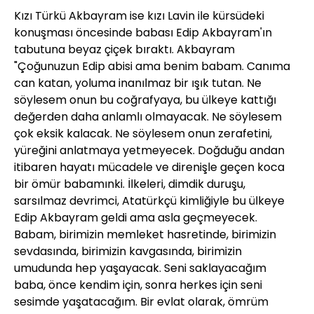
Kızı Türkü Akbayram ise kızı Lavin ile kürsüdeki
konuşması öncesinde babası Edip Akbayram'ın
tabutuna beyaz çiçek bıraktı. Akbayram
"Çoğunuzun Edip abisi ama benim babam. Canıma
can katan, yoluma inanılmaz bir ışık tutan. Ne
söylesem onun bu coğrafyaya, bu ülkeye kattığı
değerden daha anlamlı olmayacak. Ne söylesem
çok eksik kalacak. Ne söylesem onun zerafetini,
yüreğini anlatmaya yetmeyecek. Doğduğu andan
itibaren hayatı mücadele ve direnişle geçen koca
bir ömür babamınki. İlkeleri, dimdik duruşu,
sarsılmaz devrimci, Atatürkçü kimliğiyle bu ülkeye
Edip Akbayram geldi ama asla geçmeyecek.
Babam, birimizin memleket hasretinde, birimizin
sevdasında, birimizin kavgasında, birimizin
umudunda hep yaşayacak. Seni saklayacağım
baba, önce kendim için, sonra herkes için seni
sesimde yaşatacağım. Bir evlat olarak, ömrüm