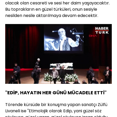
olacak olan cesareti ve sesi her daim yaşayacaktır.
Bu toprakların en güzel türküleri, onun sesiyle
nesilden nesile aktarılmaya devam edecektir.
Yüklendi
:
16.96%
Sesi
Oynatma
Aç
Hızı
"EDİP, HAYATIN HER GÜNÜ MÜCADELE ETTİ"
Törende kürsüde bir konuşma yapan sanatçı Zülfü
Livaneli ise "Etimolojik olarak Edip, yani güzel söz