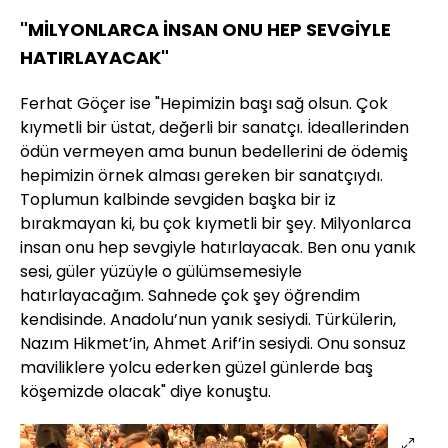
"MİLYONLARCA İNSAN ONU HEP SEVGİYLE
HATIRLAYACAK"
Ferhat Göçer ise "Hepimizin başı sağ olsun. Çok
kıymetli bir üstat, değerli bir sanatçı. İdeallerinden
ödün vermeyen ama bunun bedellerini de ödemiş
hepimizin örnek alması gereken bir sanatçıydı.
Toplumun kalbinde sevgiden başka bir iz
bırakmayan ki, bu çok kıymetli bir şey. Milyonlarca
insan onu hep sevgiyle hatırlayacak. Ben onu yanık
sesi, güler yüzüyle o gülümsemesiyle
hatırlayacağım. Sahnede çok şey öğrendim
kendisinde. Anadolu’nun yanık sesiydi. Türkülerin,
Nazım Hikmet’in, Ahmet Arif’in sesiydi. Onu sonsuz
maviliklere yolcu ederken güzel günlerde baş
köşemizde olacak" diye konuştu.