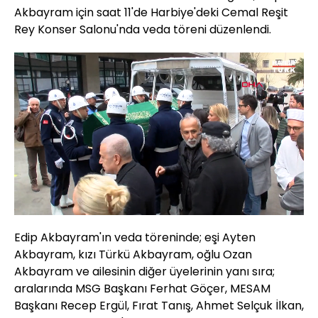
Akbayram için saat 11'de Harbiye'deki Cemal Reşit
Rey Konser Salonu'nda veda töreni düzenlendi.
Yüklendi
:
17.09%
Sesi
Oynatma
720
Aç
Hızı
Edip Akbayram'ın veda töreninde; eşi Ayten
Akbayram, kızı Türkü Akbayram, oğlu Ozan
Akbayram ve ailesinin diğer üyelerinin yanı sıra;
aralarında MSG Başkanı Ferhat Göçer, MESAM
Başkanı Recep Ergül, Fırat Tanış, Ahmet Selçuk İlkan,