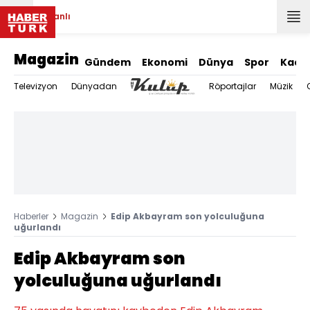
Canlı
Magazin
Gündem
Ekonomi
Dünya
Spor
Kadı
Televizyon
Dünyadan
Röportajlar
Müzik
Haberler
Magazin
Edip Akbayram son yolculuğuna
uğurlandı
Edip Akbayram son
yolculuğuna uğurlandı