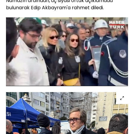
Namazın ardından, üç siyasi ortak açıklamada
bulunarak Edip Akbayram'a rahmet diledi.
Yüklendi
:
100.00%
Sesi
Oynatma
Aç
Hızı