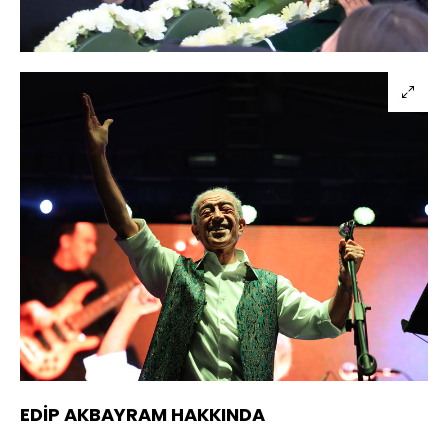
Yüklendi
:
14.87%
Sesi
Oynatma
720
Aç
Hızı
EDİP AKBAYRAM HAKKINDA