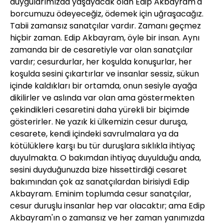
duygularımızda yaşayacak olan Edip Akbayram'a
borcumuzu ödeyeceğiz, ödemek için uğraşacağız.
Tabii zamansız sanatçılar vardır. Zamanı geçmez
hiçbir zaman. Edip Akbayram, öyle bir insan. Aynı
zamanda bir de cesaretiyle var olan sanatçılar
vardır; cesurdurlar, her koşulda konuşurlar, her
koşulda sesini çıkartırlar ve insanlar sessiz, sükun
içinde kaldıkları bir ortamda, onun sesiyle ayağa
dikilirler ve aslında var olan ama göstermekten
çekindikleri cesaretini daha yürekli bir biçimde
gösterirler. Ne yazık ki ülkemizin cesur duruşa,
cesarete, kendi içindeki savrulmalara ya da
kötülüklere karşı bu tür duruşlara sıklıkla ihtiyaç
duyulmakta. O bakımdan ihtiyaç duyulduğu anda,
sesini duyduğunuzda bize hissettirdiği cesaret
bakımından çok az sanatçılardan birisiydi Edip
Akbayram. Eminim toplumda cesur sanatçılar,
cesur duruşlu insanlar hep var olacaktır; ama Edip
Akbayram'ın o zamansız ve her zaman yanımızda