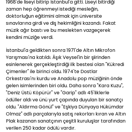
1968'de liseyi bitirip İstanbul'a gitti. Liseyi bitirdiği
zaman hep öğrenmeyi istediği mesleğin,
doktorluğun eğitimini almak için üniversite
sınavlarına girdi ve diş hekimliğini kazandı. Fakat
müzik ağır bastı ve bu meslekten vazgeçerek
kendini müziğe verdi.
İstanbul'a geldikten sonra 1971'de Altın Mikrofon
Yarışması'na katıldı. Âşık Veysel'in bir şiirinden
esinlenerek gerçekleştirdiği ilk bestesi olan "Kükredi
Çimenler" ile birinci oldu. 1974'te Dostlar
Orkestrası'nı kurdu ve Anadolu pop müziğinin önde
gelen isimlerinden biri oldu. Daha sonra "Kara Kuzu",
"Deniz Üstü Köpürür" ve "Garip" adlı 45'liklerle
ödüller aldı ve ünü yurt çapında duyulan bir sanatçı
oldu. "Aldırma Gönül" ve "Eşkiya Dünyaya Hükümdar
Olmaz" adlı parçalarıyla satış rekorları kıran ve Altın
Plak kazanan sanatçının çeşitli kuruluşlar tarafından
verilen 250 kadar ödülü vardır.