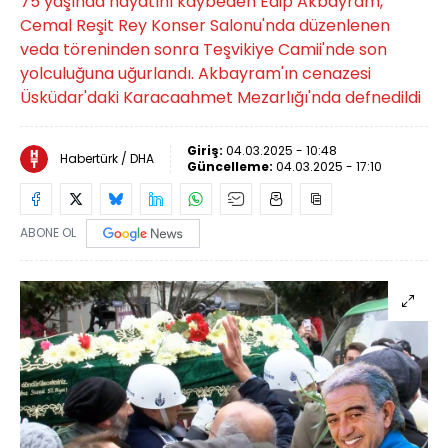
75 yaşında hayatını kaybeden Edip Akbayram,
Cemal Reşit Rey Konser Salonu'nda düzenlenen
veda töreninden sonra Teşvikiye Camii'nde son
yolculuğuna uğurlandı. Akbayram'ın cenazesi
Üsküdar'daki Karacaahmet Mezarlığı'nda defnedildi
Giriş:
04.03.2025 - 10:48
Habertürk / DHA
Güncelleme:
04.03.2025 - 17:10
ABONE OL