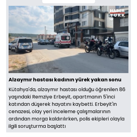
Yüklendi
:
100.00%
Sesi
Oynatma
Aç
Hızı
Alzaymır hastası kadının yürek yakan sonu
Kütahya'da, alzaymır hastası olduğu öğrenilen 86
yaşındaki Remziye Erbeyit, apartmanın 5'inci
katından düşerek hayatını kaybetti. Erbeyit'in
cenazesi, olay yeri inceleme çalışmalarının
ardından morga kaldırılırken, polis ekipleri olayla
ilgili soruşturma başlattı