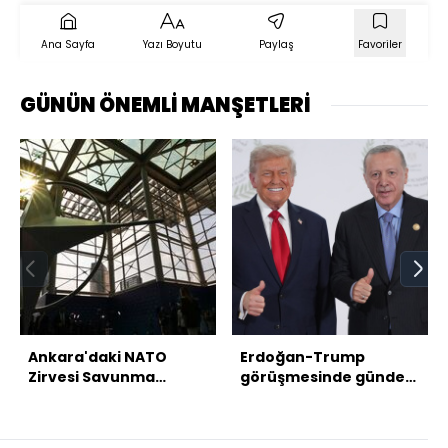
Ana Sayfa
Yazı Boyutu
Paylaş
Favoriler
GÜNÜN ÖNEMLİ MANŞETLERİ
Ankara'daki NATO
Erdoğan-Trump
Zirvesi Savunma
görüşmesinde gündem
Sanayii Forumu ile
ne olacak?
başladı