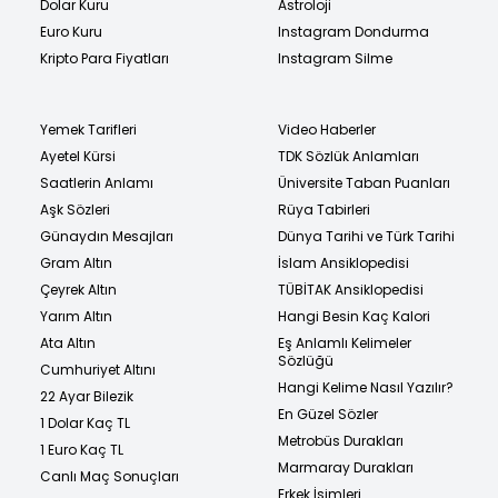
Dolar Kuru
Astroloji
Euro Kuru
Instagram Dondurma
Kripto Para Fiyatları
Instagram Silme
Yemek Tarifleri
Video Haberler
Ayetel Kürsi
TDK Sözlük Anlamları
Saatlerin Anlamı
Üniversite Taban Puanları
Aşk Sözleri
Rüya Tabirleri
Günaydın Mesajları
Dünya Tarihi ve Türk Tarihi
Gram Altın
İslam Ansiklopedisi
Çeyrek Altın
TÜBİTAK Ansiklopedisi
Yarım Altın
Hangi Besin Kaç Kalori
Ata Altın
Eş Anlamlı Kelimeler
Sözlüğü
Cumhuriyet Altını
Hangi Kelime Nasıl Yazılır?
22 Ayar Bilezik
En Güzel Sözler
1 Dolar Kaç TL
Metrobüs Durakları
1 Euro Kaç TL
Marmaray Durakları
Canlı Maç Sonuçları
Erkek İsimleri