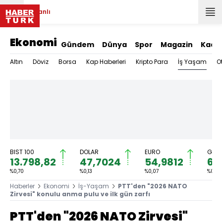
Canlı
Ekonomi
Gündem
Dünya
Spor
Magazin
Kadı
İş Yaşam
Altın
Döviz
Borsa
Kap Haberleri
Kripto Para
O
BIST 100
DOLAR
EURO
GRAM
13.798,82
47,7024
54,9812
6.
%0,70
%0,13
%0,07
%0,25
Haberler
Ekonomi
İş-Yaşam
PTT'den "2026 NATO
Zirvesi" konulu anma pulu ve ilk gün zarfı
PTT'den "2026 NATO Zirvesi"