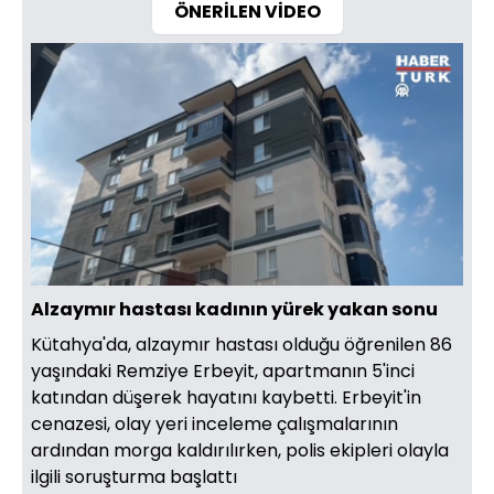
ÖNERİLEN VİDEO
Yüklendi
:
100.00%
Sesi
Oynatma
Aç
Hızı
Alzaymır hastası kadının yürek yakan sonu
Kütahya'da, alzaymır hastası olduğu öğrenilen 86
yaşındaki Remziye Erbeyit, apartmanın 5'inci
katından düşerek hayatını kaybetti. Erbeyit'in
cenazesi, olay yeri inceleme çalışmalarının
ardından morga kaldırılırken, polis ekipleri olayla
ilgili soruşturma başlattı