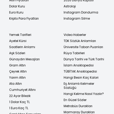
Altın Fiyatları
2026 Dünya Kupası
Dolar Kuru
Astroloji
Euro Kuru
Instagram Dondurma
Kripto Para Fiyatları
Instagram Silme
Yemek Tarifleri
Video Haberler
Ayetel Kürsi
TDK Sözlük Anlamları
Saatlerin Anlamı
Üniversite Taban Puanları
Aşk Sözleri
Rüya Tabirleri
Günaydın Mesajları
Dünya Tarihi ve Türk Tarihi
Gram Altın
İslam Ansiklopedisi
Çeyrek Altın
TÜBİTAK Ansiklopedisi
Yarım Altın
Hangi Besin Kaç Kalori
Ata Altın
Eş Anlamlı Kelimeler
Sözlüğü
Cumhuriyet Altını
Hangi Kelime Nasıl Yazılır?
22 Ayar Bilezik
En Güzel Sözler
1 Dolar Kaç TL
Metrobüs Durakları
1 Euro Kaç TL
Marmaray Durakları