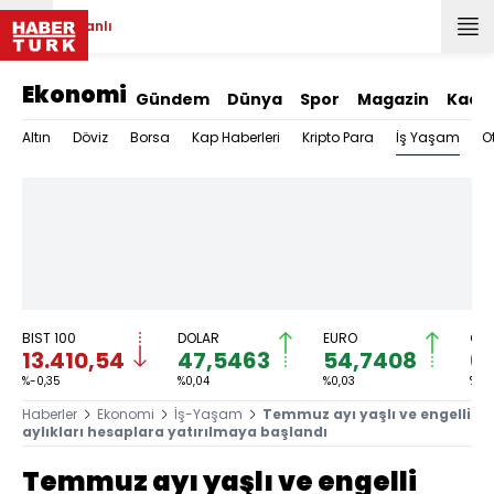
Canlı
Ekonomi
Gündem
Dünya
Spor
Magazin
Kadı
İş Yaşam
Altın
Döviz
Borsa
Kap Haberleri
Kripto Para
O
BIST 100
DOLAR
EURO
GRA
13.410,54
47,5463
54,7408
6.
%-0,35
%0,04
%0,03
%-0
Haberler
Ekonomi
İş-Yaşam
Temmuz ayı yaşlı ve engelli
aylıkları hesaplara yatırılmaya başlandı
Temmuz ayı yaşlı ve engelli