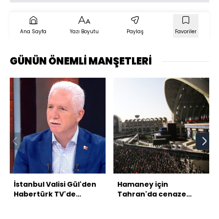
Ana Sayfa
Yazı Boyutu
Paylaş
Favoriler
GÜNÜN ÖNEMLİ MANŞETLERİ
İstanbul Valisi Gül'den
Hamaney için
Habertürk TV'de
Tahran'da cenaze
açıklamalar
namazı kılındı