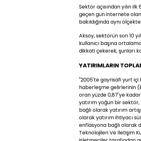
Sektör açısından yılın ilk
geçen gün internete olan t
bakıldığında aynı ölçekte 
Aksoy, sektörün son 10 yı
kullanıcı başına ortalama
dikkati çekerek, şunları k
YATIRIMLARIN TOPLAM
"2005'te gayrisafi yurt iç
haberleşme gelirlerinin (
oran yüzde 0,87'ye kadar
yatırım yoğun bir sektör
bağlı olarak yatırım artı
olarak yatırım ihtiyacı sü
enflasyona bağlı olarak da
Teknolojileri Ve İletişi
işletmeciler tarafından g