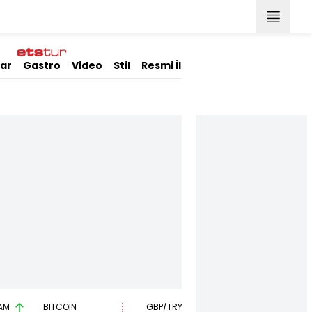
lar
Gastro
Video
Stil
Resmi İlanlar
AM
BITCOIN
GBP/TRY
EUR/USD