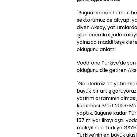
"Bugün hemen hemen her 
sektörümüz de altyapı yat
diyen Aksoy, yatırımlarda 
işleri önemli ölçüde kolay
yalnızca maddi teşviklere 
olduğunu anlattı.
Vodafone Türkiye'de son 1
olduğunu dile getiren Akso
"Gelirlerimiz de yatırıml
büyük bir artış görüyoruz.
yatırım ortamının olması
kurulması. Mart 2023-Mart
yaptık. Bugüne kadar Türk
157 milyar lirayı aştı. V
mali yılında Türkiye GSYH's
Türkiye'nin en büyük ulusl