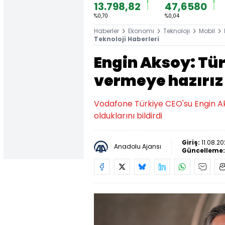
13.798,82
47,6580
%0,70
%0,04
Haberler
Ekonomi
Teknoloji
Mobil
Teknoloji Haberleri
Engin Aksoy: Tür
vermeye hazırız
Vodafone Türkiye CEO'su Engin Ak
olduklarını bildirdi
Giriş:
11.08.20
Anadolu Ajansı
Güncelleme