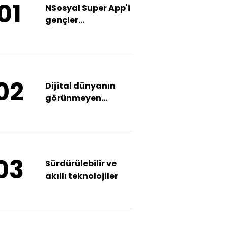
01
NSosyal Super App'i
gençler
tasarlayacak
02
Dijital dünyanın
görünmeyen
aktörleri
03
Sürdürülebilir ve
akıllı teknolojiler