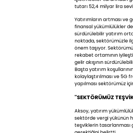
tutarı 52,4 milyar lira sev
Yatırımların artması ve g
finansal yükümlülükler d
sürdürülebilir yatırım o
noktada, sektörümüzle ilg
önem taşıyor. Sektörümüzü
rekabet ortamının iyileşti
gelir akışının sürdürülebil
Başta yatırım koşullarının 
kolaylaştırılması ve 5G f
yapılması sektörümüz için
"SEKTÖRÜMÜZ TEŞVİK
Aksoy, yatırım yükümlülük
sektörde vergi yükünün ha
teşviklerin tasarlanması
gerektiğini belirtti.