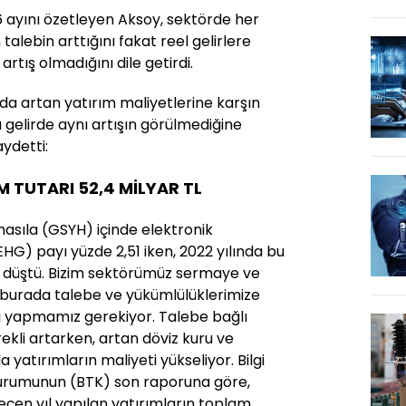
 6 ayını özetleyen Aksoy, sektörde her
alebin arttığını fakat reel gelirlere
artış olmadığını dile getirdi.
lda artan yatırım maliyetlerine karşın
 gelirde aynı artışın görülmediğine
aydetti:
 TUTARI 52,4 MİLYAR TL
i hasıla (GSYH) içinde elektronik
EHG) payı yüzde 2,51 iken, 2022 yılında bu
 düştü. Bizim sektörümüz sermaye ve
, burada talebe ve yükümlülüklerimize
şı yapmamız gerekiyor. Talebe bağlı
rekli artarken, artan döviz kuru ve
 yatırımların maliyeti yükseliyor. Bilgi
m Kurumunun (BTK) son raporuna göre,
eçen yıl yapılan yatırımların toplam