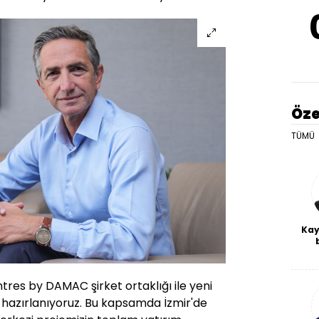
Öze
TÜMÜ
Kay
De
haf
a
res by DAMAC şirket ortaklığı ile yeni
bl
 hazırlanıyoruz. Bu kapsamda İzmir'de