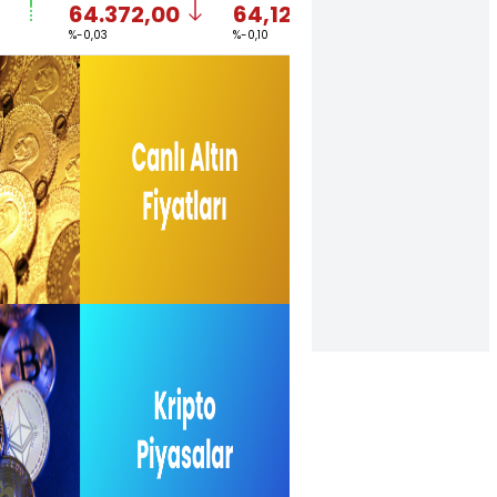
64.372,00
64,1246
1,1522
%-0,03
%-0,10
%-0,03