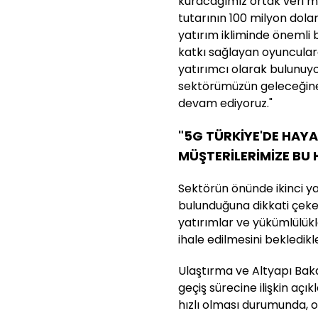
kuracağımız ortak veri m
tutarının 100 milyon dola
yatırım ikliminde önemli 
katkı sağlayan oyuncularda
yatırımcı olarak bulunuy
sektörümüzün geleceğine
devam ediyoruz."
"5G TÜRKİYE'DE HAYA
MÜŞTERİLERİMİZE BU 
Sektörün önünde ikinci ya
bulunduğuna dikkati çeken
yatırımlar ve yükümlülükl
ihale edilmesini bekledikle
Ulaştırma ve Altyapı Baka
geçiş sürecine ilişkin aç
hızlı olması durumunda, on