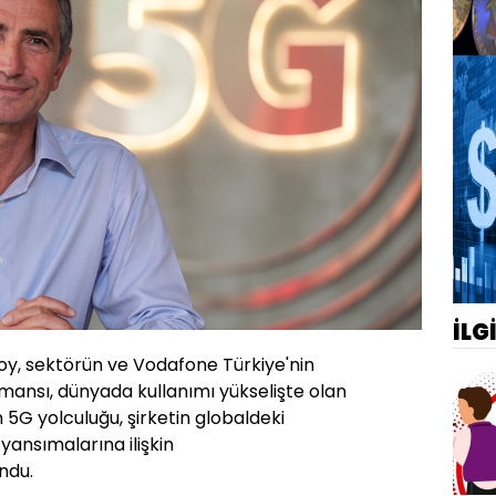
İLG
soy, sektörün ve Vodafone Türkiye'nin
ormansı, dünyada kullanımı yükselişte olan
nin 5G yolculuğu, şirketin globaldeki
yansımalarına ilişkin
ndu.