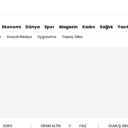
Ekonomi
Dünya
Spor
Magazin
Kadın
Sağlık
Yazı
n
Sosyal Medya
Uygulama
Yapay Zeka
EURO
GRAM ALTIN
FAİZ
GÜMÜŞ GR