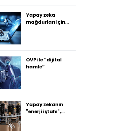
Yapay zeka
mağdurları için
yargı yolu mümkün
OVP ile “dijital
hamle”
Yapay zekanın
"enerji iştahı",
sektörü yeni
yatırımlara itiyor