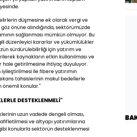
iyesinde.
elirlerin düşmesine ek olarak vergi ve
e göz önüne alındığında, sektörümüzde
rtamının sağlanması mümkün olmuyor. Bu
ili düzenleyici kararlar ve yükümlülükler
n sürdürülebilirliği için yatırım ve
rilerek kaynakların etkin kullanılması ve
ir hale getirilmesine ihtiyaç duyuluyor.
iyileştirilmesi ile fibere yatırımın
rekans tahsislerinin makul bedellerle
 önemli konular."
LERLE DESTEKLENMELİ"
lerinin uzun vadede dengeli olması,
BA
fifletilmesi ve altyapı yatırımlarına
 gibi konularla sektörün desteklenmesi