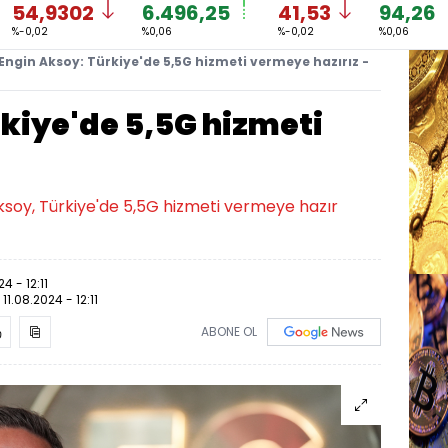
54,9302
6.496,25
41,53
94,26
%-0,02
%0,06
%-0,02
%0,06
Engin Aksoy: Türkiye'de 5,5G hizmeti vermeye hazırız -
kiye'de 5,5G hizmeti
soy, Türkiye'de 5,5G hizmeti vermeye hazır
24 - 12:11
:
11.08.2024 - 12:11
ABONE OL