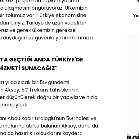
erkezi projemizin toplam yatırım
ra ulaşmasını öngörüyoruz. Ülkemizin
bir rolümüz var. Türkiye ekonomisine
Ya
n biriyiz. Türkiye'de uzun vadeli bir
oruz ve gerek ülkemizin gerekse
 duyduğumuz güvenle yatırımlarımıza
TA GEÇTİĞİ ANDA TÜRKİYE'DE
HİZMETİ SUNACAĞIZ"
rı yılda sıcak bir 5G gündemi
 Aksoy, 5G frekans tahsislerinin,
er düşünülerek doğru bir yapıyla ve hızla
rini söyledi.
nı Abdulkadir Uraloğlu'nun 5G ihalesi ve
ıklamalarına atıfta bulunan Aksoy, daha da
a da hazırlıklı olduklarını kaydetti.
İLG