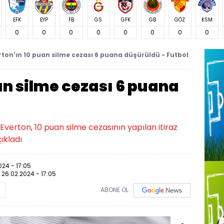
EFK
EYP
FB
GS
GFK
GB
GÖZ
KSM
0
0
0
0
0
0
0
0
rton'ın 10 puan silme cezası 6 puana düşürüldü - Futbol
an silme cezası 6 puana
 Everton, 10 puan silme cezasının yapılan itiraz
ıkladı
024 - 17:05
:
26.02.2024 - 17:05
ABONE OL