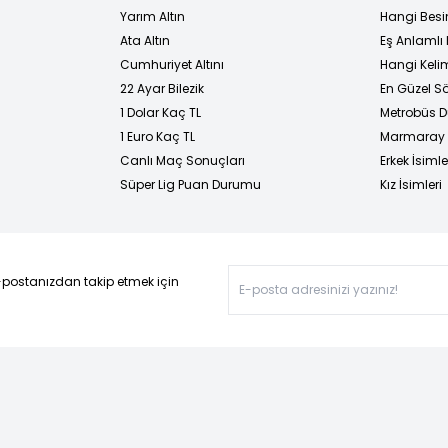
Yarım Altın
Hangi Besi
Ata Altın
Eş Anlamlı 
Cumhuriyet Altını
Hangi Kelim
22 Ayar Bilezik
En Güzel Sö
1 Dolar Kaç TL
Metrobüs D
1 Euro Kaç TL
Marmaray D
Canlı Maç Sonuçları
Erkek İsimle
Süper Lig Puan Durumu
Kız İsimleri
-postanızdan takip etmek için