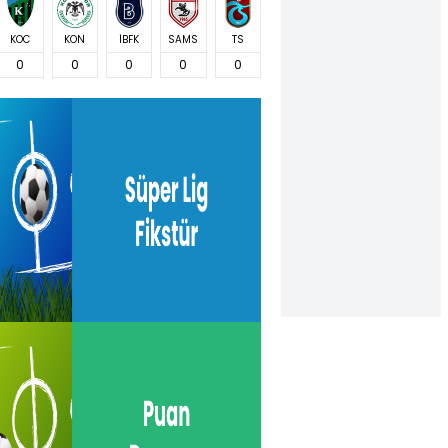
KOC
KON
İBFK
SAMS
TS
0
0
0
0
0