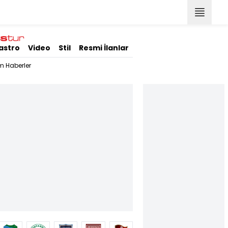
astro
Video
Stil
Resmi İlanlar
m Haberler