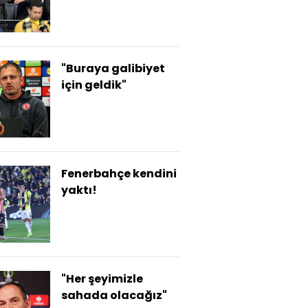
"Buraya galibiyet
için geldik"
Fenerbahçe kendini
yaktı!
"Her şeyimizle
sahada olacağız"