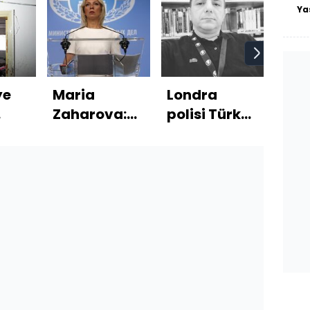
Ya
ye
Maria
Londra
Fac
Zaharova:
polisi Türk
dön
e af
Batı
profesör için
"Te
provokasyona
yardım
tese
devam
istedi
kız
ediyor
olm