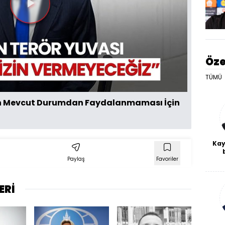
Videoyu
Oynat
Öze
TÜMÜ
nın Mevcut Durumdan Faydalanmaması İçin
Kay
Paylaş
Favoriler
De
haf
a
bl
ERİ