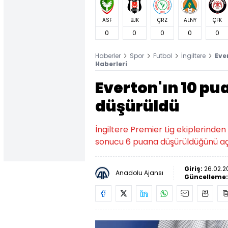
ASF
BJK
ÇRZ
ALNY
ÇFK
0
0
0
0
0
Haberler
Spor
Futbol
İngiltere
Eve
Haberleri
Everton'ın 10 pu
düşürüldü
İngiltere Premier Lig ekiplerinden
sonucu 6 puana düşürüldüğünü aç
Giriş:
26.02.2
Anadolu Ajansı
Güncelleme