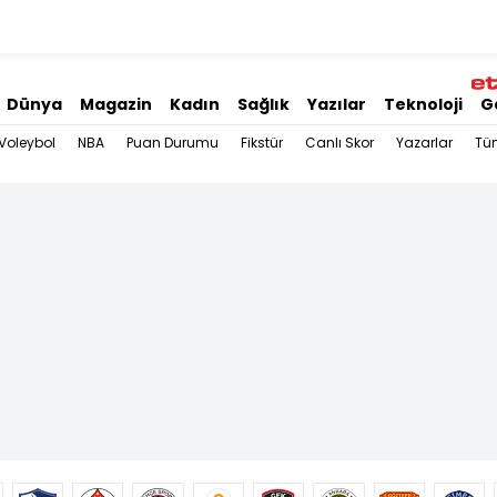
Dünya
Magazin
Kadın
Sağlık
Yazılar
Teknoloji
G
Voleybol
NBA
Puan Durumu
Fikstür
Canlı Skor
Yazarlar
Tü