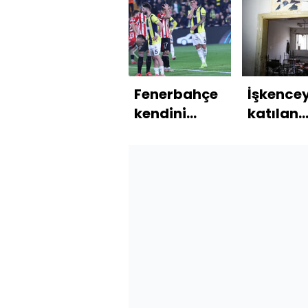
Fenerbahçe
İşkence
kendini
katılan
yaktı!
askerler
yok