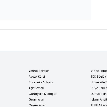
Yemek Tarifleri
Video Habe
Ayetel Kürsi
TDK Sözlük
i
Saatlerin Anlamı
Üniversite
Aşk Sözleri
Rüya Tabirl
Günaydın Mesajları
Dünya Tarih
Gram Altın
İslam Ansi
Çeyrek Altın
TÜBİTAK An