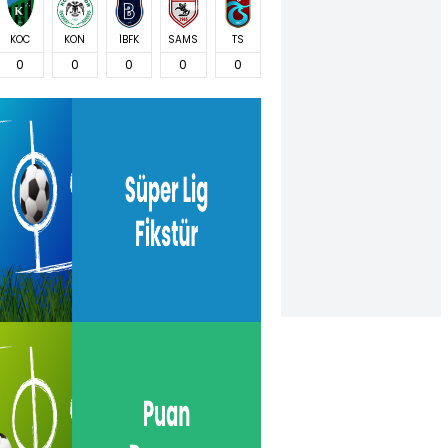
KOC
KON
İBFK
SAMS
TS
0
0
0
0
0