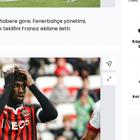
TÜMÜ
n habere göre; Fenerbahçe yönetimi,
lk teklifini Fransız ekibine iletti.
Kay
De
haf
a
bl
kor