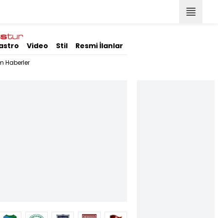
astro
Video
Stil
Resmi İlanlar
m Haberler