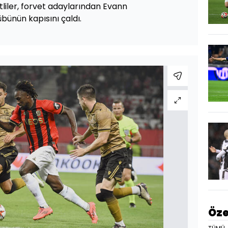
tliler, forvet adaylarından Evann
bünün kapısını çaldı.
Öze