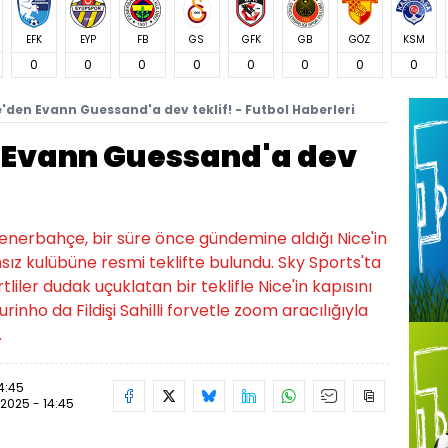
EFK
EYP
FB
GS
GFK
GB
GÖZ
KSM
0
0
0
0
0
0
0
0
den Evann Guessand'a dev teklif! - Futbol Haberleri
 Evann Guessand'a dev
enerbahçe, bir süre önce gündemine aldığı Nice'in
ız kulübüne resmi teklifte bulundu. Sky Sports'ta
liler dudak uçuklatan bir teklifle Nice'in kapısını
inho da Fildişi Sahilli forvetle zoom aracılığıyla
.
14:45
.2025 - 14:45