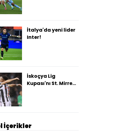
İtalya'da yeni lider
Inter!
İskoçya Lig
Kupası'nı St. Mirren
kazandı!
l İçerikler