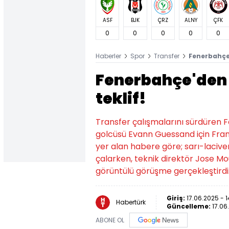
ASF
BJK
ÇRZ
ALNY
ÇFK
0
0
0
0
0
Haberler
Spor
Transfer
Fenerbahçe'
Fenerbahçe'den
teklif!
Transfer çalışmalarını sürdüren F
golcüsü Evann Guessand için Frans
yer alan habere göre; sarı-lacivert
çalarken, teknik direktör Jose Mour
görüntülü görüşme gerçekleştirdi
Giriş:
17.06.2025 - 
Habertürk
Güncelleme:
17.06
ABONE OL