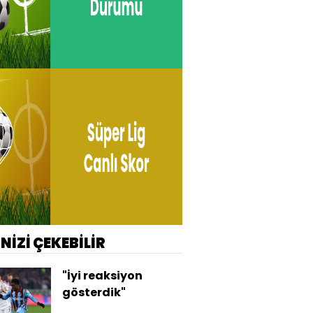
İNİZİ ÇEKEBİLİR
"İyi reaksiyon
gösterdik"