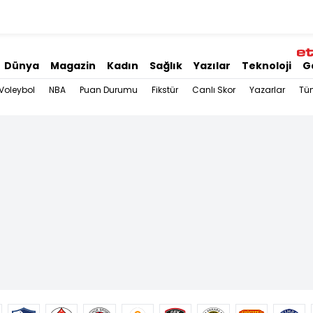
Dünya
Magazin
Kadın
Sağlık
Yazılar
Teknoloji
G
Voleybol
NBA
Puan Durumu
Fikstür
Canlı Skor
Yazarlar
Tü