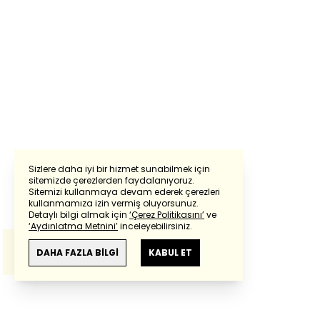
Sizlere daha iyi bir hizmet sunabilmek için
sitemizde çerezlerden faydalanıyoruz.
Sitemizi kullanmaya devam ederek çerezleri
Powered by
Translate
kullanmamıza izin vermiş oluyorsunuz.
Detaylı bilgi almak için
‘Çerez Politikasını’
ve
‘Aydınlatma Metnini’
inceleyebilirsiniz.
Bu çeviride
Google Translete
kullanılmıştır.
Anlam ve çeviri hatalarından
haberturk.com
DAHA FAZLA BİLGİ
KABUL ET
sorumlu değildir.