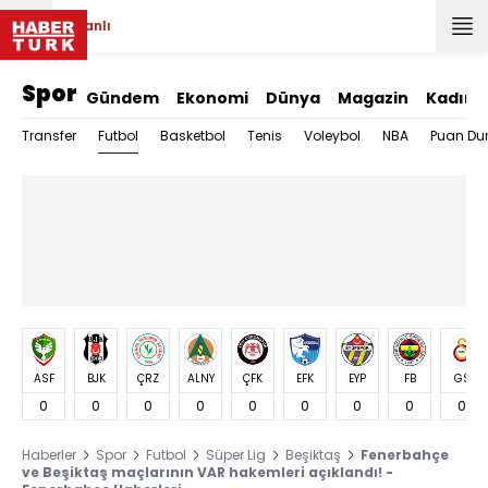
Canlı
Spor
Gündem
Ekonomi
Dünya
Magazin
Kadın
Futbol
Transfer
Basketbol
Tenis
Voleybol
NBA
Puan Du
ASF
BJK
ÇRZ
ALNY
ÇFK
EFK
EYP
FB
GS
0
0
0
0
0
0
0
0
0
Haberler
Spor
Futbol
Süper Lig
Beşiktaş
Fenerbahçe
ve Beşiktaş maçlarının VAR hakemleri açıklandı! -