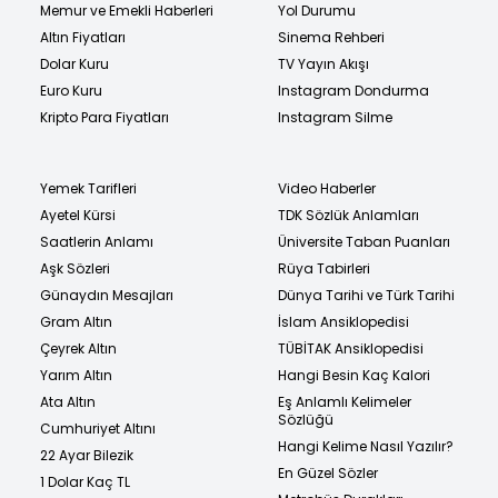
Memur ve Emekli Haberleri
Yol Durumu
Altın Fiyatları
Sinema Rehberi
Dolar Kuru
TV Yayın Akışı
Euro Kuru
Instagram Dondurma
Kripto Para Fiyatları
Instagram Silme
Yemek Tarifleri
Video Haberler
Ayetel Kürsi
TDK Sözlük Anlamları
Saatlerin Anlamı
Üniversite Taban Puanları
Aşk Sözleri
Rüya Tabirleri
Günaydın Mesajları
Dünya Tarihi ve Türk Tarihi
Gram Altın
İslam Ansiklopedisi
Çeyrek Altın
TÜBİTAK Ansiklopedisi
Yarım Altın
Hangi Besin Kaç Kalori
Ata Altın
Eş Anlamlı Kelimeler
Sözlüğü
Cumhuriyet Altını
Hangi Kelime Nasıl Yazılır?
22 Ayar Bilezik
En Güzel Sözler
1 Dolar Kaç TL