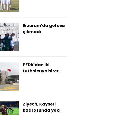
Erzurum'da gol sesi
çıkmadı
PFDK'dan iki
futbolcuya birer
maç ceza
Ziyech, Kayseri
kadrosunda yok!