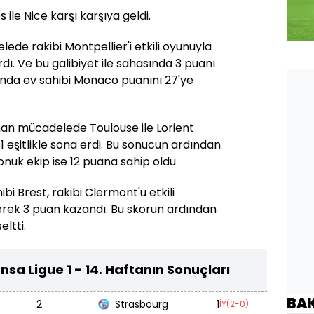
 ile Nice karşı karşıya geldi.
de rakibi Montpellier'i etkili oyunuyla
. Ve bu galibiyet ile sahasında 3 puanı
unda ev sahibi Monaco puanını 27'ye
anan mücadelede Toulouse ile Lorient
-1 eşitlikle sona erdi. Bu sonucun ardından
konuk ekip ise 12 puana sahip oldu
i Brest, rakibi Clermont'u etkili
rek 3 puan kazandı. Bu skorun ardından
eltti.
sa Ligue 1 - 14. Haftanın Sonuçları
BA
2
Strasbourg
1
İY(2-0)