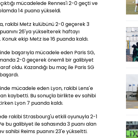
k çıktığı mücadelede Rennes'i 2-0 geçti ve
oplamda 14 puana yükseldi.
da, rakibi Metz kulübünü 2-0 geçerek 3
puanını 26'ya yükselterek haftayı
. Konuk ekip Metz ise 16 puanda kaldı.
nde başarıyla mücadele eden Paris SG,
smanda 2-0 geçerek önemli bir galibiyet
taraf oldu. Kazandığı bu maç ile Paris SG
başardı.
nde mücadele eden Lyon, rakibi Lens'e
an kaybetti. Bu sonuçla birlikte ev sahibi
tirken Lyon 7 puanda kaldı.
e rakibi Strasbourg'u etkili oyunuyla 2-1
 bu galibiyet ile sahasında 3 puanı alan
v sahibi Reims puanını 23'e yükseltti.