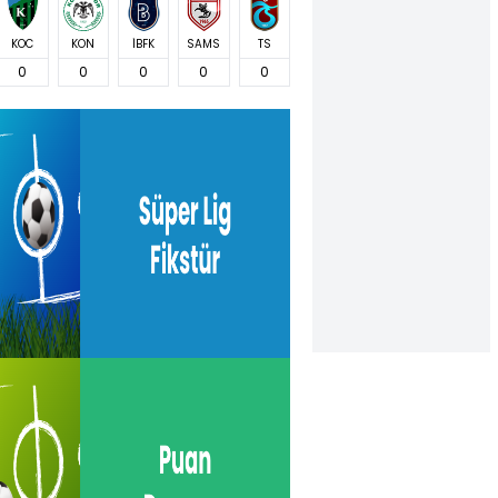
KOC
KON
İBFK
SAMS
TS
0
0
0
0
0