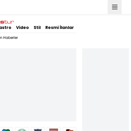
astro
Video
Stil
Resmi İlanlar
m Haberler