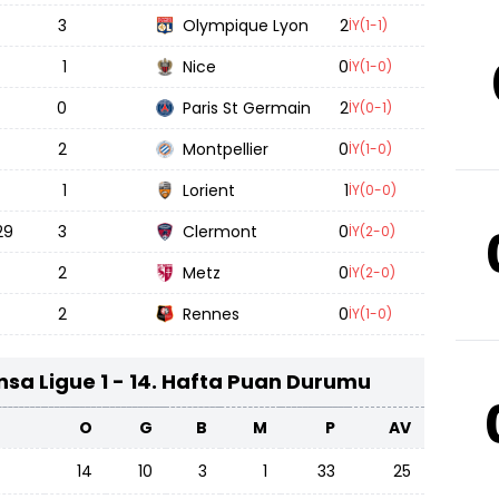
3
Olympique Lyon
2
İY(1-1)
1
Nice
0
İY(1-0)
0
Paris St Germain
2
İY(0-1)
2
Montpellier
0
İY(1-0)
1
Lorient
1
İY(0-0)
29
3
Clermont
0
İY(2-0)
2
Metz
0
İY(2-0)
2
Rennes
0
İY(1-0)
sa Ligue 1 - 14. Hafta Puan Durumu
O
G
B
M
P
AV
14
10
3
1
33
25