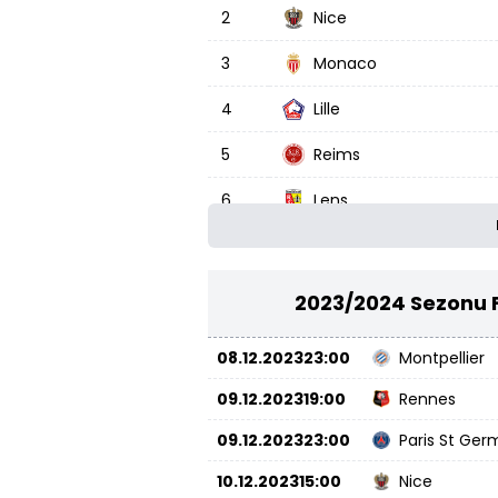
2
Nice
3
Monaco
4
Lille
5
Reims
6
Lens
7
Stade Brest 29
8
Nantes
2023/2024 Sezonu Fr
9
Havre AC
08.12.2023
23:00
Montpellier
10
Metz
09.12.2023
19:00
Rennes
11
Rennes
09.12.2023
23:00
Paris St Ger
12
Marsilya
10.12.2023
15:00
Nice