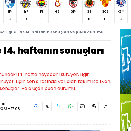
EFK
EYP
FB
GS
GFK
GB
GÖZ
KSM
0
0
0
0
0
0
0
0
sa Ligue 1'de 14. haftanın sonuçları ve puan durumu -
e 14. haftanın sonuçları
undaki 14. hafta heyecanı sürüyor. Ligin
nuyor. Ligin son sırasında yer alan takım ise Lyon.
n sonuçları ve oluşan puan durumu...
7:08
.2023 - 17:08