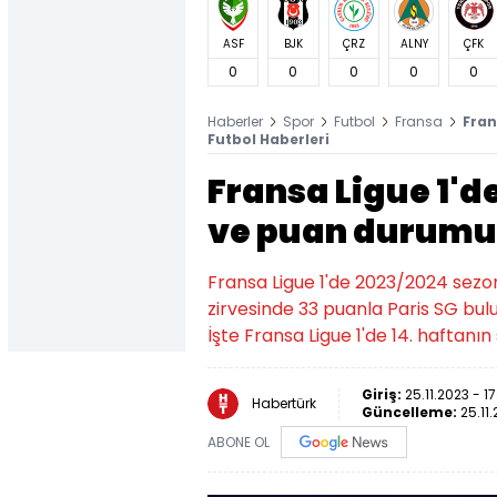
ASF
BJK
ÇRZ
ALNY
ÇFK
0
0
0
0
0
Haberler
Spor
Futbol
Fransa
Fran
Futbol Haberleri
Fransa Ligue 1'd
ve puan durumu
Fransa Ligue 1'de 2023/2024 sezon
zirvesinde 33 puanla Paris SG bulu
İşte Fransa Ligue 1'de 14. haftanı
Giriş:
25.11.2023 - 1
Habertürk
Güncelleme:
25.11
ABONE OL