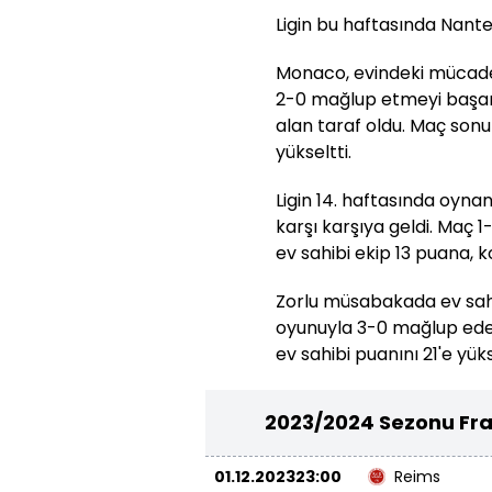
Ligin bu haftasında Nantes
Monaco, evindeki mücadele
2-0 mağlup etmeyi başardı
alan taraf oldu. Maç son
yükseltti.
Ligin 14. haftasında oyn
karşı karşıya geldi. Maç 1
ev sahibi ekip 13 puana, 
Zorlu müsabakada ev sahib
oyunuyla 3-0 mağlup ede
ev sahibi puanını 21'e yüks
2023/2024 Sezonu Fran
01.12.2023
23:00
Reims