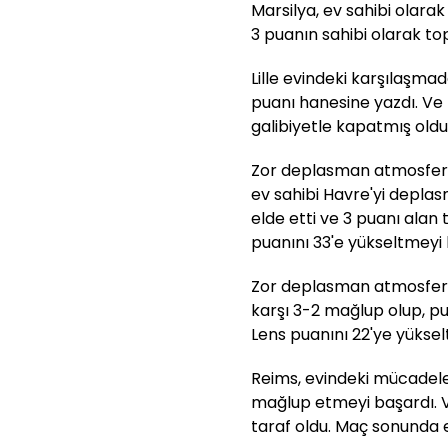
Marsilya, ev sahibi olara
3 puanın sahibi olarak t
Lille evindeki karşılaşma
puanı hanesine yazdı. Ve 
galibiyetle kapatmış oldu
Zor deplasman atmosferi
ev sahibi Havre'yi depla
elde etti ve 3 puanı alan 
puanını 33'e yükseltmeyi 
Zor deplasman atmosferi
karşı 3-2 mağlup olup, pu
Lens puanını 22'ye yüksel
Reims, evindeki mücadeled
mağlup etmeyi başardı. Ve
taraf oldu. Maç sonunda e