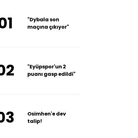
01
"Dybala son
maçına çıkıyor"
02
"Eyüpspor'un 2
puanı gasp edildi"
03
Osimhen'e dev
talip!