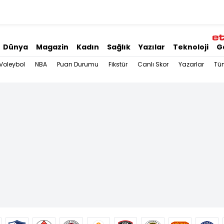
Dünya
Magazin
Kadın
Sağlık
Yazılar
Teknoloji
G
Voleybol
NBA
Puan Durumu
Fikstür
Canlı Skor
Yazarlar
Tü