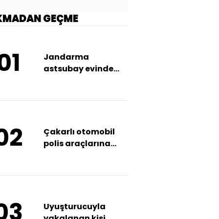
KMADAN GEÇME
01
Jandarma
astsubay evinde
ölü bulundu
02
Çakarlı otomobil
polis araçlarına
çarptı
03
Uyuşturucuyla
yakalanan kişi