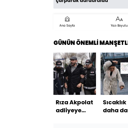
çarparak durduruldu
Ana Sayfa
Yazı Boyutu
GÜNÜN ÖNEMLİ MANŞETL
Rıza Akpolat
Sıcaklık
adliyeye
daha da
sevk edildi
düşecek
bölgede