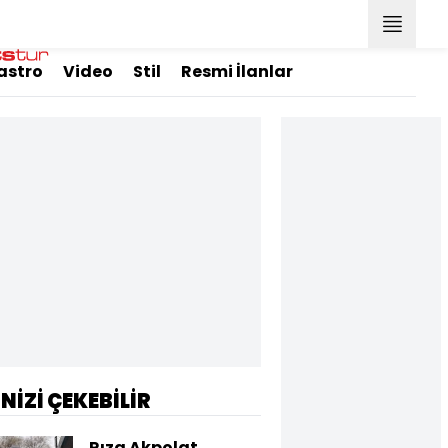
astro
Video
Stil
Resmi İlanlar
İNİZİ ÇEKEBİLİR
Rıza Akpolat