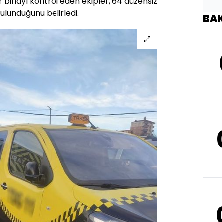
 binayı kontrol eden ekipler, 64 düzensiz
lunduğunu belirledi.
BA