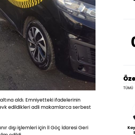
Öze
TÜMÜ
altına aldı. Emniyetteki ifadelerinin
evk edildikleri adli makamlarca serbest
r dışı işlemleri için İl Göç İdaresi Geri
Kay
m edildi.