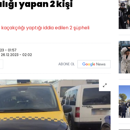
ığı yapan 2 kişi
 kaçakçılığı yaptığı iddia edilen 2 şüpheli
23 - 01:57
:
26.12.2023 - 02:02
ABONE OL