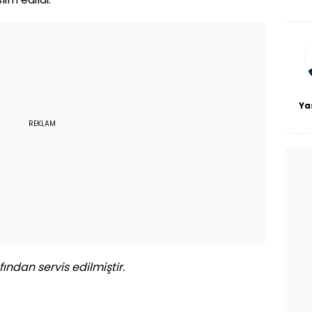
De
haf
a
bl
Ya
REKLAM
ından servis edilmiştir.