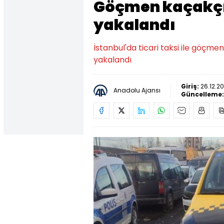
Göçmen kaçakçıl
yakalandı
İstanbul'da ticari taksi ile göçmen
yakalandı
Giriş:
26.12.20
Anadolu Ajansı
Güncelleme