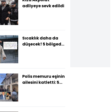
adliyeye sevk edildi
Sıcaklık daha da
düşecek! 5 bölgede
yağış var!
Polis memuru eşinin
ailesini katletti: 5
ölü!