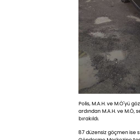
Polis, M.A.H. ve M.Ö'yü göz
ardından M.A.H. ve M.Ö, s
bırakıldı.
87 düzensiz göçmen ise sını
Gönderme Merkezine tesli