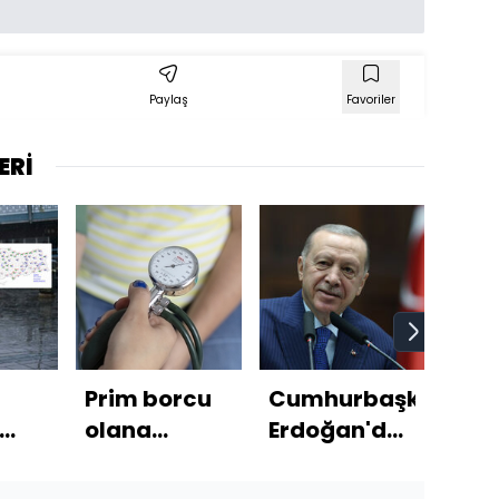
Paylaş
Favoriler
ERİ
Prim borcu
Cumhurbaşkanı
Gaz
olana
Erdoğan'dan
ate
! 5
hastane yok
ateşkes
sağ
açıklaması