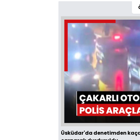
Üsküdar'da denetimden kaçan