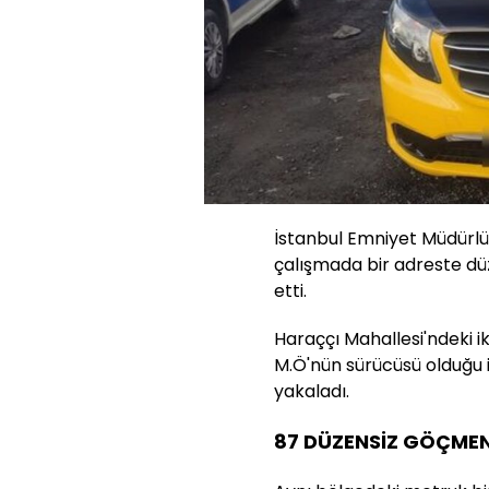
İstanbul Emniyet Müdürlüğ
çalışmada bir adreste dü
etti.
Haraççı Mahallesi'ndeki ik
M.Ö'nün sürücüsü olduğu i
yakaladı.
87 DÜZENSİZ GÖÇMEN