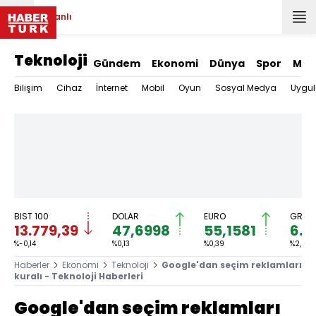
Canlı
Teknoloji
Gündem
Ekonomi
Dünya
Spor
Mag
Bilişim
Cihaz
İnternet
Mobil
Oyun
Sosyal Medya
Uygu
BIST 100
DOLAR
EURO
GRAM 
13.779,39
47,6998
55,1581
6.6
%-0,14
%0,13
%0,39
%2,59
Haberler
Ekonomi
Teknoloji
Google'dan seçim reklamları
kuralı - Teknoloji Haberleri
Google'dan seçim reklamları