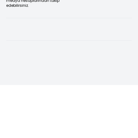
medya hesaplarından takip
edebilirsiniz.