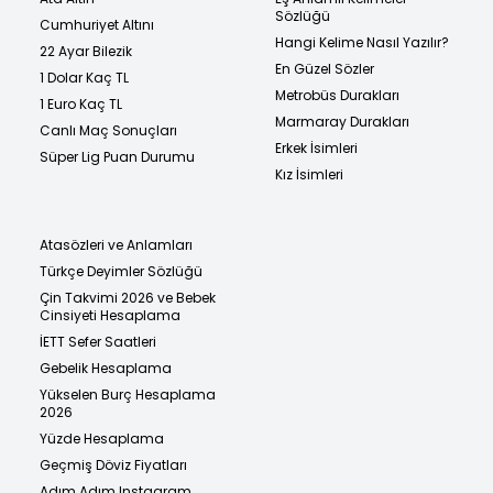
Sözlüğü
Cumhuriyet Altını
Hangi Kelime Nasıl Yazılır?
22 Ayar Bilezik
En Güzel Sözler
1 Dolar Kaç TL
Metrobüs Durakları
1 Euro Kaç TL
Marmaray Durakları
Canlı Maç Sonuçları
Erkek İsimleri
Süper Lig Puan Durumu
Kız İsimleri
Atasözleri ve Anlamları
Türkçe Deyimler Sözlüğü
Çin Takvimi 2026 ve Bebek
Cinsiyeti Hesaplama
İETT Sefer Saatleri
Gebelik Hesaplama
Yükselen Burç Hesaplama
2026
Yüzde Hesaplama
Geçmiş Döviz Fiyatları
Adım Adım Instagram