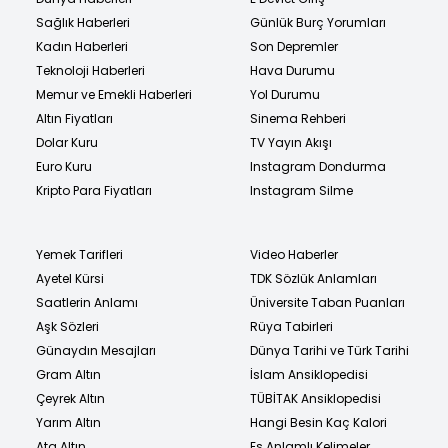
Sağlık Haberleri
Günlük Burç Yorumları
Kadın Haberleri
Son Depremler
Teknoloji Haberleri
Hava Durumu
Memur ve Emekli Haberleri
Yol Durumu
Altın Fiyatları
Sinema Rehberi
Dolar Kuru
TV Yayın Akışı
Euro Kuru
Instagram Dondurma
Kripto Para Fiyatları
Instagram Silme
Yemek Tarifleri
Video Haberler
Ayetel Kürsi
TDK Sözlük Anlamları
Saatlerin Anlamı
Üniversite Taban Puanları
Aşk Sözleri
Rüya Tabirleri
Günaydın Mesajları
Dünya Tarihi ve Türk Tarihi
Gram Altın
İslam Ansiklopedisi
Çeyrek Altın
TÜBİTAK Ansiklopedisi
Yarım Altın
Hangi Besin Kaç Kalori
Ata Altın
Eş Anlamlı Kelimeler