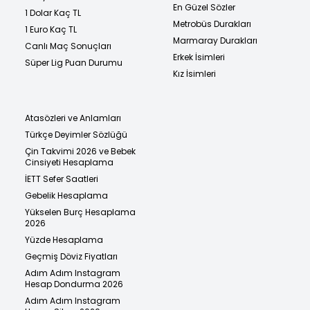
En Güzel Sözler
1 Dolar Kaç TL
Metrobüs Durakları
1 Euro Kaç TL
Marmaray Durakları
Canlı Maç Sonuçları
Erkek İsimleri
Süper Lig Puan Durumu
Kız İsimleri
Atasözleri ve Anlamları
Türkçe Deyimler Sözlüğü
Çin Takvimi 2026 ve Bebek
Cinsiyeti Hesaplama
İETT Sefer Saatleri
Gebelik Hesaplama
Yükselen Burç Hesaplama
2026
Yüzde Hesaplama
Geçmiş Döviz Fiyatları
Adım Adım Instagram
Hesap Dondurma 2026
Adım Adım Instagram