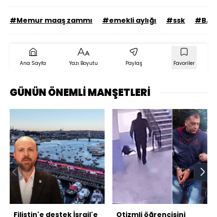
#Memur maaş zammı
#emekli aylığı
#ssk
#BAĞ
Ana Sayfa
Yazı Boyutu
Paylaş
Favoriler
GÜNÜN ÖNEMLİ MANŞETLERİ
Filistin'e destek İsrail'e
Otizmli öğrencisini