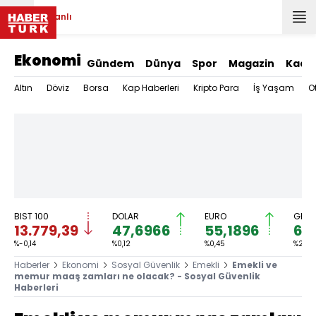
Canlı
Ekonomi
Gündem
Dünya
Spor
Magazin
Kadı
Altın
Döviz
Borsa
Kap Haberleri
Kripto Para
İş Yaşam
O
BIST 100
DOLAR
EURO
GRAM
13.779,39
47,6966
55,1896
6.
%-0,14
%0,12
%0,45
%2,59
Haberler
Ekonomi
Sosyal Güvenlik
Emekli
Emekli ve
memur maaş zamları ne olacak? - Sosyal Güvenlik
Haberleri