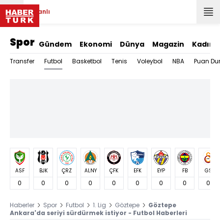
Canlı
Spor
Gündem
Ekonomi
Dünya
Magazin
Kadın
Futbol
Transfer
Basketbol
Tenis
Voleybol
NBA
Puan Du
ASF
BJK
ÇRZ
ALNY
ÇFK
EFK
EYP
FB
GS
0
0
0
0
0
0
0
0
0
Haberler
Spor
Futbol
1. Lig
Göztepe
Göztepe
Ankara'da seriyi sürdürmek istiyor - Futbol Haberleri