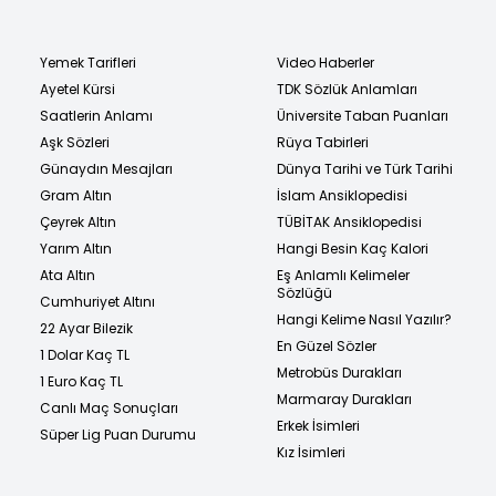
Yemek Tarifleri
Video Haberler
Ayetel Kürsi
TDK Sözlük Anlamları
Saatlerin Anlamı
Üniversite Taban Puanları
Aşk Sözleri
Rüya Tabirleri
Günaydın Mesajları
Dünya Tarihi ve Türk Tarihi
Gram Altın
İslam Ansiklopedisi
Çeyrek Altın
TÜBİTAK Ansiklopedisi
Yarım Altın
Hangi Besin Kaç Kalori
Ata Altın
Eş Anlamlı Kelimeler
Sözlüğü
Cumhuriyet Altını
Hangi Kelime Nasıl Yazılır?
22 Ayar Bilezik
En Güzel Sözler
1 Dolar Kaç TL
Metrobüs Durakları
1 Euro Kaç TL
Marmaray Durakları
Canlı Maç Sonuçları
Erkek İsimleri
Süper Lig Puan Durumu
Kız İsimleri