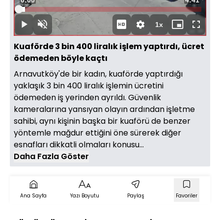
Oynat
Yüklendi
:
3.52%
Süre
1x
Oynat
Sesi
Oynatma
Mini
Tam
Aç
Hızı
oynatıcı
Ekran
Kuaförde 3 bin 400 liralık işlem yaptırdı, ücret
ödemeden böyle kaçtı
Arnavutköy'de bir kadın, kuaförde yaptırdığı
yaklaşık 3 bin 400 liralık işlemin ücretini
ödemeden iş yerinden ayrıldı. Güvenlik
kameralarına yansıyan olayın ardından işletme
sahibi, aynı kişinin başka bir kuaförü de benzer
yöntemle mağdur ettiğini öne sürerek diğer
esnafları dikkatli olmaları konusu...
Daha Fazla Göster
Ana Sayfa
Yazı Boyutu
Paylaş
Favoriler