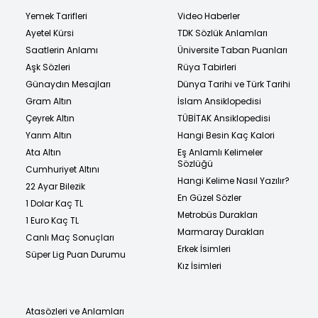
Yemek Tarifleri
Video Haberler
Ayetel Kürsi
TDK Sözlük Anlamları
Saatlerin Anlamı
Üniversite Taban Puanları
Aşk Sözleri
Rüya Tabirleri
Günaydın Mesajları
Dünya Tarihi ve Türk Tarihi
Gram Altın
İslam Ansiklopedisi
Çeyrek Altın
TÜBİTAK Ansiklopedisi
Yarım Altın
Hangi Besin Kaç Kalori
Ata Altın
Eş Anlamlı Kelimeler
Sözlüğü
Cumhuriyet Altını
Hangi Kelime Nasıl Yazılır?
22 Ayar Bilezik
En Güzel Sözler
1 Dolar Kaç TL
Metrobüs Durakları
1 Euro Kaç TL
Marmaray Durakları
Canlı Maç Sonuçları
Erkek İsimleri
Süper Lig Puan Durumu
Kız İsimleri
Atasözleri ve Anlamları