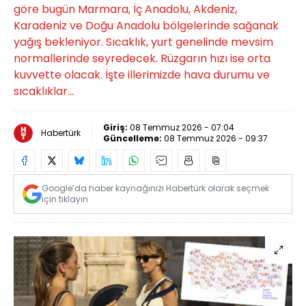
göre bugün Marmara, İç Anadolu, Akdeniz,
Karadeniz ve Doğu Anadolu bölgelerinde sağanak
yağış bekleniyor. Sıcaklık, yurt genelinde mevsim
normallerinde seyredecek. Rüzgarın hızı ise orta
kuvvette olacak. İşte illerimizde hava durumu ve
sıcaklıklar...
Giriş:
08 Temmuz 2026 - 07:04
Habertürk
Güncelleme:
08 Temmuz 2026 - 09:37
Google’da haber kaynağınızı Habertürk olarak seçmek
için tıklayın