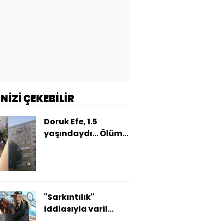
İNİZİ ÇEKEBİLİR
Doruk Efe, 1.5
yaşındaydı... Ölüm
nedeni: Sineklik!
"Sarkıntılık"
iddiasıyla varil
cinayetinde anne