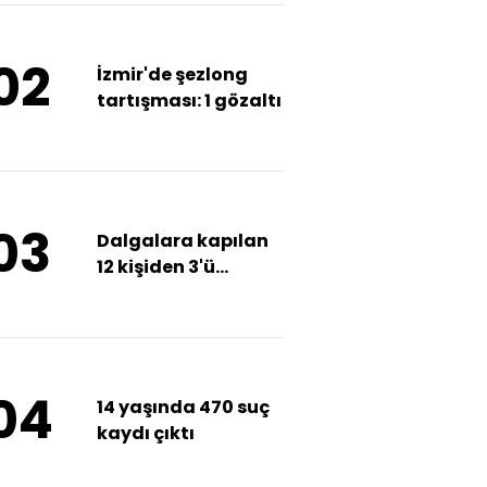
02
İzmir'de şezlong
tartışması: 1 gözaltı
03
Dalgalara kapılan
12 kişiden 3'ü
boğuldu
04
14 yaşında 470 suç
kaydı çıktı