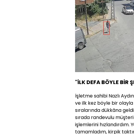
"İLK DEFA BÖYLE BİR 
İşletme sahibi Nazlı Aydın
ve ilk kez böyle bir olayla
sıralarında dükkâna geldi.
sırada randevulu müşter
işlemlerini hızlandırdım. 
tamamladım, kirpik takt