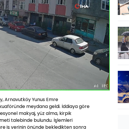
Oynatma
720
Hızı
ay, Arnavutköy Yunus Emre
n kuaföründe meydana geldi. İddiaya göre
esyonel makyaj, yüz alma, kirpik
eti talebinde bulundu. İşlemleri
re iş yerinin önünde bekledikten sonra