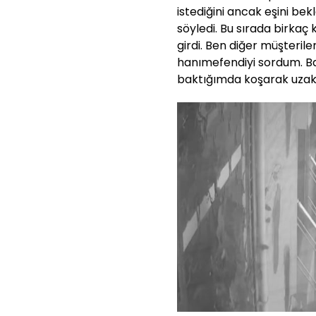
istediğini ancak eşini bek
söyledi. Bu sırada birkaç ke
girdi. Ben diğer müşterile
hanımefendiyi sordum. Ban
baktığımda koşarak uzakl