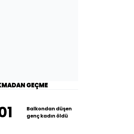
KMADAN GEÇME
01
Balkondan düşen
genç kadın öldü