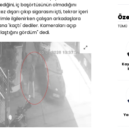
lediğini, iç başörtüsünün olmadığını
z dışarı çıkıp sigarasını içti, tekrar içeri
Öze
rimle ilgilenirken çalışan arkadaşlara
a 'kaçtı' dediler. Kameraları açıp
TÜMÜ
aştığını gördüm" dedi.
Kay
De
haf
a
bl
Ya