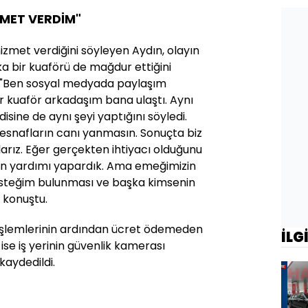
İZMET VERDİM"
 hizmet verdiğini söyleyen Aydın, olayın
ka bir kuaförü de mağdur ettiğini
, "Ben sosyal medyada paylaşım
r kuaför arkadaşım bana ulaştı. Aynı
disine de aynı şeyi yaptığını söyledi.
esnafların canı yanmasın. Sonuçta biz
arız. Eğer gerçekten ihtiyacı olduğunu
en yardımı yapardık. Ama emeğimizin
k isteğim bulunması ve başka kimsenin
 konuştu.
e işlemlerinin ardından ücret ödemeden
İLG
ise iş yerinin güvenlik kamerası
kaydedildi.