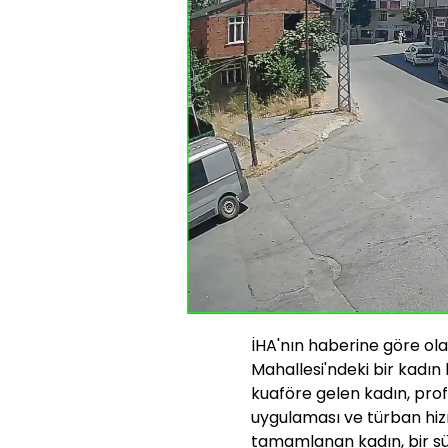
Yüklendi
:
6.70%
Sesi
Aç
İHA'nın haberine göre ol
Mahallesi'ndeki bir kadı
kuaföre gelen kadın, prof
uygulaması ve türban hizm
tamamlanan kadın, bir sü