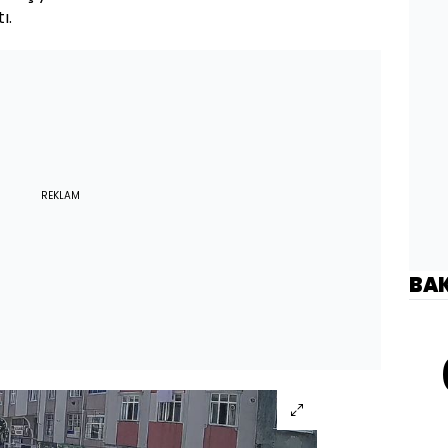
ı.
REKLAM
BA