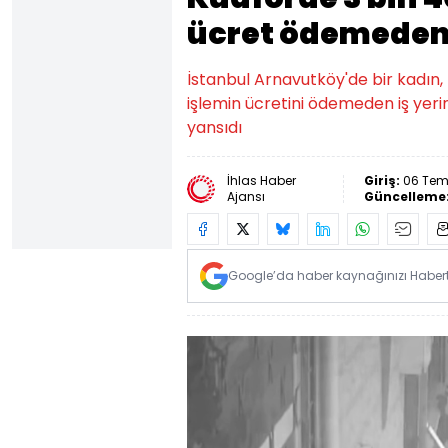
ücret ödemeden
İstanbul Arnavutköy'de bir kadın, 
işlemin ücretini ödemeden iş yeri
yansıdı
İhlas Haber
Giriş:
06 Tem
Ajansı
Güncelleme
Google’da haber kaynağınızı Habertü