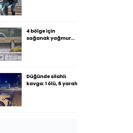
ile oğlunun cezası
açıklandı!
4 bölge için
sağanak yağmur
ve sel baskını
uyarısı
Düğünde silahlı
kavga: 1 ölü, 6 yaralı