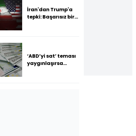
İran'dan Trump'a
tepki: Başarısız bir
tiyatro diplomasisi
‘ABD’yi sat’ teması
yaygınlaşırsa
euroda değerlenme
bekleniyor