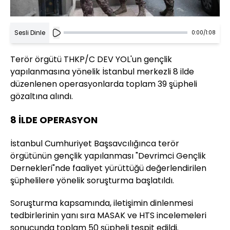
Sesli Dinle
0:00
/
1:08
Terör örgütü THKP/C DEV YOL'un gençlik
yapılanmasına yönelik İstanbul merkezli 8 ilde
düzenlenen operasyonlarda toplam 39 şüpheli
gözaltına alındı.
8 İLDE OPERASYON
İstanbul Cumhuriyet Başsavcılığınca terör
örgütünün gençlik yapılanması "Devrimci Gençlik
Dernekleri"nde faaliyet yürüttüğü değerlendirilen
şüphelilere yönelik soruşturma başlatıldı.
Soruşturma kapsamında, iletişimin dinlenmesi
tedbirlerinin yanı sıra MASAK ve HTS incelemeleri
sonucunda toplam 50 şüpheli tespit edildi.