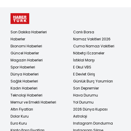
Son Dakika Haberleri
Canlı Borsa
Haberler
Namaz Vakitleri 2026
Ekonomi Haberleri
Cuma Namazı Vakitleri
Güncel Haberler
Nöbetçi Eczaneler
Magazin Haberleri
İstiklal Marşı
Spor Haberleri
E Okul VBS
Dünya Haberleri
E Devlet Giriş
Sağlık Haberleri
Günlük Burç Yorumları
Kadın Haberleri
Son Depremler
Teknoloji Haberleri
Hava Durumu
Memur ve Emekli Haberleri
Yol Durumu
Altın Fiyatları
2026 Dünya Kupası
Dolar Kuru
Astroloji
Euro Kuru
Instagram Dondurma
Kripto Para Fiyatları
Instagram Silme