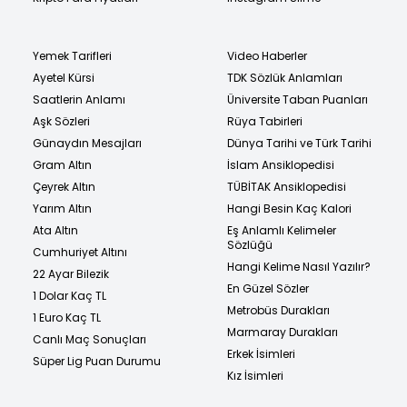
Yemek Tarifleri
Video Haberler
Ayetel Kürsi
TDK Sözlük Anlamları
Saatlerin Anlamı
Üniversite Taban Puanları
Aşk Sözleri
Rüya Tabirleri
Günaydın Mesajları
Dünya Tarihi ve Türk Tarihi
Gram Altın
İslam Ansiklopedisi
Çeyrek Altın
TÜBİTAK Ansiklopedisi
Yarım Altın
Hangi Besin Kaç Kalori
Ata Altın
Eş Anlamlı Kelimeler
Sözlüğü
Cumhuriyet Altını
Hangi Kelime Nasıl Yazılır?
22 Ayar Bilezik
En Güzel Sözler
1 Dolar Kaç TL
Metrobüs Durakları
1 Euro Kaç TL
Marmaray Durakları
Canlı Maç Sonuçları
Erkek İsimleri
Süper Lig Puan Durumu
Kız İsimleri