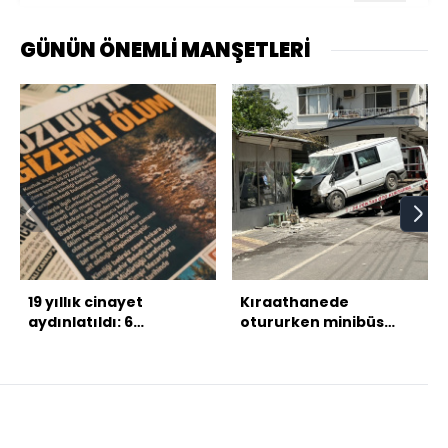
GÜNÜN ÖNEMLİ MANŞETLERİ
19 yıllık cinayet
Kıraathanede
aydınlatıldı: 6
otururken minibüs
tutuklama
çarptı!