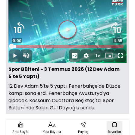
Video
Oynatıcısı
yükleniyor.
Videoyu
Süre
0:00
Toplam
4:55
Oynat
Yüklendi
:
4.16%
Süre
1x
Oynat
Sesi
Oynatma
Mini
Tam
Aç
Hızı
oynatıcı
Ekran
Spor Bülteni - 3 Temmuz 2026 (12 Dev Adam
5'te 5 Yaptı)
12 Dev Adam 5'te 5 yaptı. Fenerbahçe'de Düzce
kampı sona erdi. Fenerbahçe Avusturya'ya
gidecek. Kassoum Ouattara Beşiktaş'ta. Spor
Bülteni'nde Selen Gül Dayıoğlu sundu.
Ana Sayfa
Yazı Boyutu
Paylaş
Favoriler