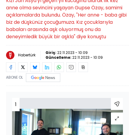
Kızı Jan Asya'yı geçen yıl kucağına alarak ilk kez
anne olma sevincini yaşayan Gupse Özay, samimi
açıklamalarda bulundu. Özay, "Her anne - baba gibi
biz de düşkünüz çocuğumuza. Kız çocuklarıyla
babaları arasında aşk oluyormuş onu da
deneyimledik büyük bir aşkla" diye konuştu
Giriş:
22.11.2023 - 10:09
Habertürk
Güncelleme:
22.11.2023 - 10:09
ABONE OL
1