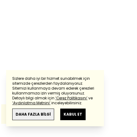
Sizlere daha iyi bir hizmet sunabilmek için
sitemizde çerezlerden faydalanıyoruz.
Sitemizi kullanmaya devam ederek çerezleri
Powered by
Translate
kullanmamıza izin vermiş oluyorsunuz.
Detaylı bilgi almak için
‘Çerez Politikasını’
ve
‘Aydınlatma Metnini’
inceleyebilirsiniz.
Bu çeviride
Google Translete
kullanılmıştır.
Anlam ve çeviri hatalarından
haberturk.com
DAHA FAZLA BİLGİ
KABUL ET
sorumlu değildir.