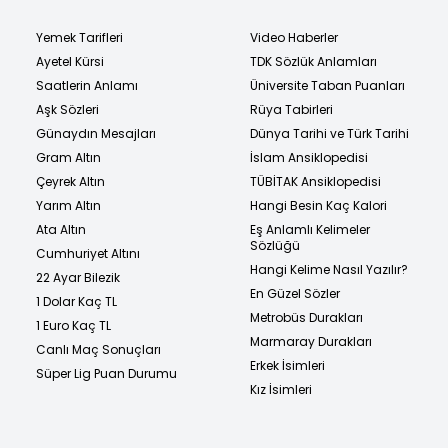
Yemek Tarifleri
Video Haberler
Ayetel Kürsi
TDK Sözlük Anlamları
Saatlerin Anlamı
Üniversite Taban Puanları
Aşk Sözleri
Rüya Tabirleri
Günaydın Mesajları
Dünya Tarihi ve Türk Tarihi
Gram Altın
İslam Ansiklopedisi
Çeyrek Altın
TÜBİTAK Ansiklopedisi
Yarım Altın
Hangi Besin Kaç Kalori
Ata Altın
Eş Anlamlı Kelimeler
Sözlüğü
Cumhuriyet Altını
Hangi Kelime Nasıl Yazılır?
22 Ayar Bilezik
En Güzel Sözler
1 Dolar Kaç TL
Metrobüs Durakları
1 Euro Kaç TL
Marmaray Durakları
Canlı Maç Sonuçları
Erkek İsimleri
Süper Lig Puan Durumu
Kız İsimleri