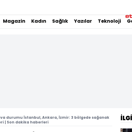
Magazin
Kadın
Sağlık
Yazılar
Teknoloji
G
İLG
va durumu İstanbul, Ankara, İzmir: 3 bölgede sağanak
i | Son dakika haberleri