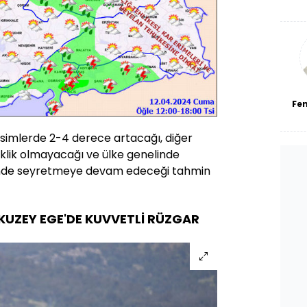
De
haf
a
bl
Fe
esimlerde 2-4 derece artacağı, diğer
iklik olmayacağı ve ülke genelinde
inde seyretmeye devam edeceği tahmin
UZEY EGE'DE KUVVETLİ RÜZGAR