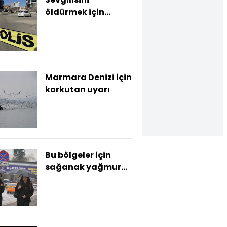
öldürmek için
kiralık katil
tuttu! Tuttuğu
kiralık katil onu
öldürdü
Marmara Denizi için
korkutan uyarı
Bu bölgeler için
sağanak yağmur
ve kar yağışı uyarısı