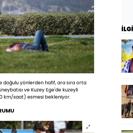
İLG
e doğulu yönlerden hafif, ara sıra orta
neybatısı ve Kuzey Ege'de kuzeyli
0 km/saat) esmesi bekleniyor.
URUMU