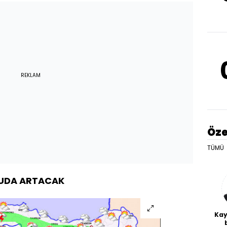
REKLAM
Öze
TÜMÜ
ĞUDA ARTACAK
Kay