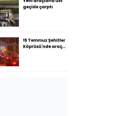
Yeni araçlarla üst
geçide çarptı
15 Temmuz Şehitler
Köprüsü'nde araç
alev aldı