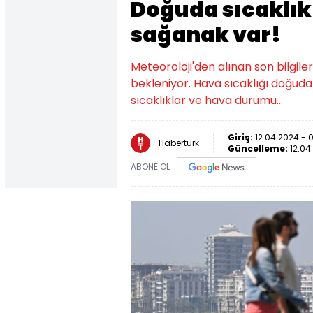
Doğuda sıcaklık
sağanak var!
Meteoroloji'den alınan son bilgi
bekleniyor. Hava sıcaklığı doğuda
sıcaklıklar ve hava durumu...
Giriş:
12.04.2024 - 0
Habertürk
Güncelleme:
12.04
ABONE OL