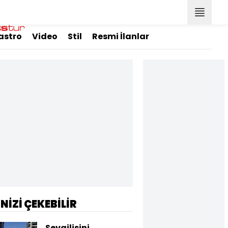
astro
Video
Stil
Resmi İlanlar
İNİZİ ÇEKEBİLİR
Sevgilisini