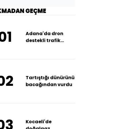
KMADAN GEÇME
01
Adana'da dron
destekli trafik
denetimi
02
Tartıştığı dünürünü
bacağından vurdu
03
Kocaeli'de
doğalgaz