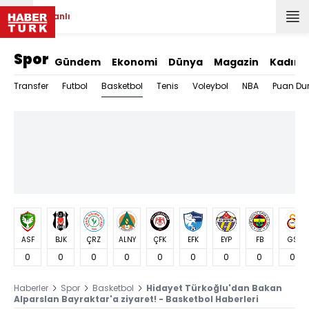
Canlı
Spor
Gündem
Ekonomi
Dünya
Magazin
Kadın
Basketbol
Transfer
Futbol
Tenis
Voleybol
NBA
Puan Du
ASF
BJK
ÇRZ
ALNY
ÇFK
EFK
EYP
FB
GS
0
0
0
0
0
0
0
0
0
Haberler
Spor
Basketbol
Hidayet Türkoğlu'dan Bakan
Alparslan Bayraktar'a ziyaret! - Basketbol Haberleri