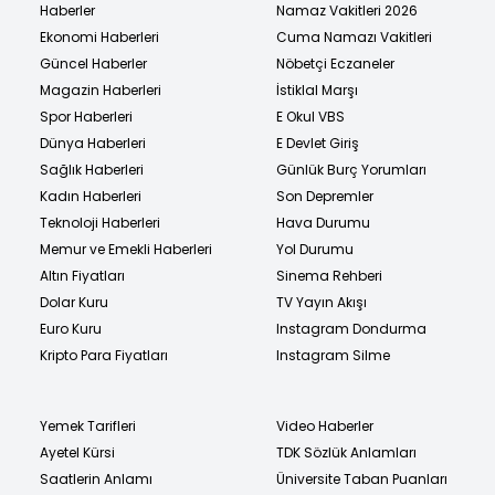
Haberler
Namaz Vakitleri 2026
Ekonomi Haberleri
Cuma Namazı Vakitleri
Güncel Haberler
Nöbetçi Eczaneler
Magazin Haberleri
İstiklal Marşı
Spor Haberleri
E Okul VBS
Dünya Haberleri
E Devlet Giriş
Sağlık Haberleri
Günlük Burç Yorumları
Kadın Haberleri
Son Depremler
Teknoloji Haberleri
Hava Durumu
Memur ve Emekli Haberleri
Yol Durumu
Altın Fiyatları
Sinema Rehberi
Dolar Kuru
TV Yayın Akışı
Euro Kuru
Instagram Dondurma
Kripto Para Fiyatları
Instagram Silme
Yemek Tarifleri
Video Haberler
Ayetel Kürsi
TDK Sözlük Anlamları
Saatlerin Anlamı
Üniversite Taban Puanları