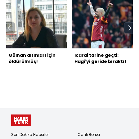
Gülhan altınları için
Icardi tarihe geçti:
öldürülmüş!
Hagi'yi geride bıraktı!
Son Dakika Haberleri
Canlı Borsa