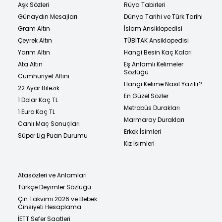
Aşk Sözleri
Rüya Tabirleri
Günaydın Mesajları
Dünya Tarihi ve Türk Tarihi
Gram Altın
İslam Ansiklopedisi
Çeyrek Altın
TÜBİTAK Ansiklopedisi
Yarım Altın
Hangi Besin Kaç Kalori
Ata Altın
Eş Anlamlı Kelimeler
Sözlüğü
Cumhuriyet Altını
Hangi Kelime Nasıl Yazılır?
22 Ayar Bilezik
En Güzel Sözler
1 Dolar Kaç TL
Metrobüs Durakları
1 Euro Kaç TL
Marmaray Durakları
Canlı Maç Sonuçları
Erkek İsimleri
Süper Lig Puan Durumu
Kız İsimleri
Atasözleri ve Anlamları
Türkçe Deyimler Sözlüğü
Çin Takvimi 2026 ve Bebek
Cinsiyeti Hesaplama
İETT Sefer Saatleri