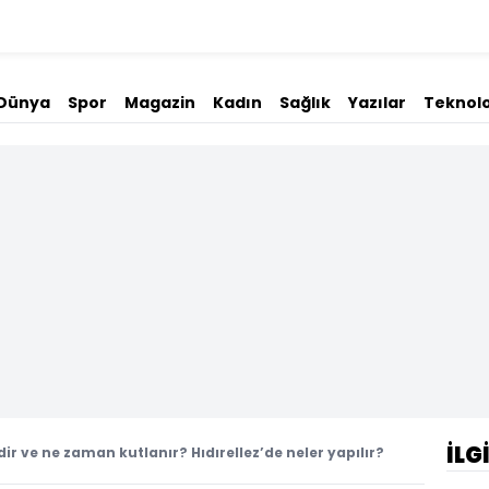
Dünya
Spor
Magazin
Kadın
Sağlık
Yazılar
Teknolo
İLG
dir ve ne zaman kutlanır? Hıdırellez’de neler yapılır?