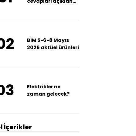
cevapları açıklandı
mı?
02
BİM 5-6-8 Mayıs
2026 aktüel ürünleri
03
Elektrikler ne
zaman gelecek?
l İçerikler