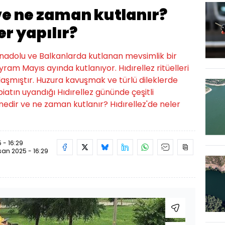
 ve ne zaman kutlanır?
er yapılır?
Anadolu ve Balkanlarda kutlanan mevsimlik bir
am Mayıs ayında kutlanıyor. Hıdırellez ritüelleri
aşmıştır. Huzura kavuşmak ve türlü dileklerde
biatın uyandığı Hıdırellez gününde çeşitli
z nedir ve ne zaman kutlanır? Hıdırellez'de neler
 - 16:29
san 2025 - 16:29