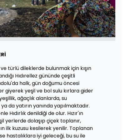
ERİ
e türlü dileklerde bulunmak için kışın
andığı Hıdırellez gününde çeşitli
adolu'da halk, gün doğumu öncesi
r giyerek yeşil ve bol sulu kırlara gider
eşillik, ağaçlık alanlarda, su
e ya da yatırın yanında yapılmaktadır.
e Hıdırlık denildiği de olur. Hızır'ın
şil yerlerde dolaşıp çiçek toplanır,
n ilk kuzusu kesilerek yenilir. Toplanan
rse hastalıklara iyi geleceği, bu su ile