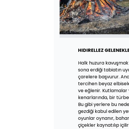
HIDIRELLEZ GELENEKL
Halk huzura kavuşmak v
sona erdiği tabiatın uy
çarelere başvurur. An
tercihen beyaz elbisele
ve eğlenir. Kutlamalar y
kenarlarında, bir türb
Bu gibi yerlere bu nedenl
gezdiği kabul edilen ye
oyunlar oynanır, baharı
çiçekler kaynatılıp içili