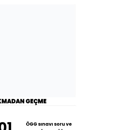
KMADAN GEÇME
01
ÖGG sınavı soru ve