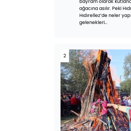
bayram olarak kutlanan H
ağacına asılır. Peki Hı
Hıdırellez’de neler yapıl
gelenekleri...
2