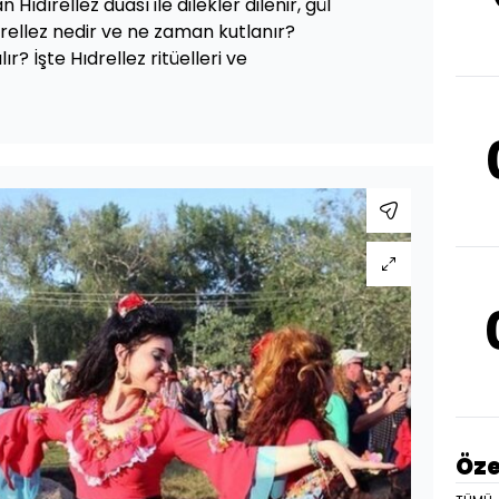
ıdırellez duası ile dilekler dilenir, gül
dırellez nedir ve ne zaman kutlanır?
ır? İşte Hıdrellez ritüelleri ve
Öze