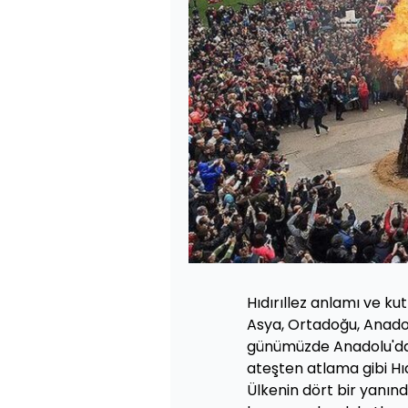
Hıdırıllez anlamı ve ku
Asya, Ortadoğu, Anado
günümüzde Anadolu'da 
ateşten atlama gibi Hıd
Ülkenin dört bir yanında