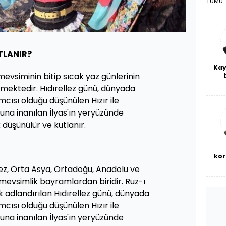
TÜMÜ
TLANIR?
Kay
mevsiminin bitip sıcak yaz günlerinin
De
mektedir. Hıdırellez günü, dünyada
haf
cısı olduğu düşünülen Hızır ile
a
bl
una inanılan İlyas'ın yeryüzünde
 düşünülür ve kutlanır.
kor
lez, Orta Asya, Ortadoğu, Anadolu ve
mevsimlik bayramlardan biridir. Ruz-ı
ak adlandırılan Hıdırellez günü, dünyada
cısı olduğu düşünülen Hızır ile
una inanılan İlyas'ın yeryüzünde