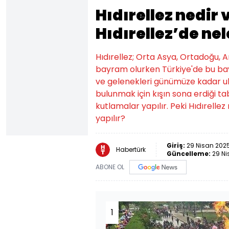
Hıdırellez nedir
Hıdırellez’de nel
Hıdırellez; Orta Asya, Ortadoğu, 
bayram olurken Türkiye'de bu bayr
ve gelenekleri günümüze kadar ul
bulunmak için kışın sona erdiği ta
kutlamalar yapılır. Peki Hıdırelle
yapılır?
Giriş:
29 Nisan 2025
Habertürk
Güncelleme:
29 Ni
ABONE OL
1