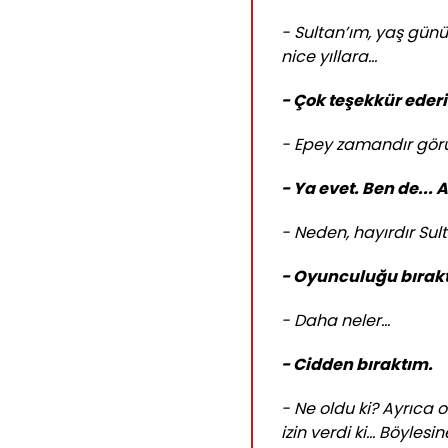
- Sultan’ım, yaş günü
nice yıllara...
- Çok teşekkür ederi
- Epey zamandır görü
- Ya evet. Ben de... 
- Neden, hayırdır Sul
- Oyunculuğu bırak
- Daha neler...
- Cidden bıraktım.
- Ne oldu ki? Ayrıca 
izin verdi ki... Böyles