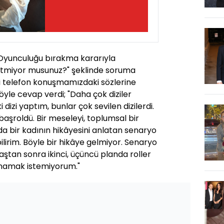
"Oyunculuğu bırakma kararıyla
 etmiyor musunuz?" şeklinde soruma
ki telefon konuşmamızdaki sözlerine
yle cevap verdi; "Daha çok diziler
 dizi yaptım, bunlar çok sevilen dizilerdi.
başroldü. Bir meseleyi, toplumsal bir
a bir kadının hikâyesini anlatan senaryo
ilirim. Böyle bir hikâye gelmiyor. Senaryo
 yaştan sonra ikinci, üçüncü planda roller
ynamak istemiyorum."