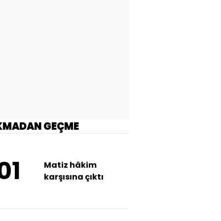
KMADAN GEÇME
01
Matiz hâkim
karşısına çıktı