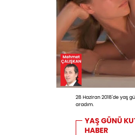
28 Haziran 2018'de yaş g
aradım.
YAŞ GÜNÜ KU
HABER