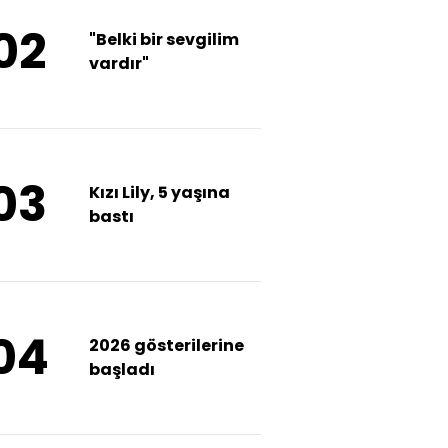
02
"Belki bir sevgilim
vardır"
03
Kızı Lily, 5 yaşına
bastı
04
2026 gösterilerine
başladı