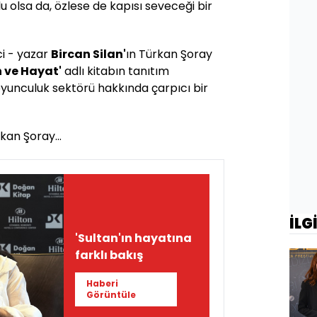
u olsa da, özlese de kapısı seveceği bir
ci - yazar
Bircan Silan'
ın Türkan Şoray
 ve Hayat'
adlı kitabın tanıtım
oyunculuk sektörü hakkında çarpıcı bir
kan Şoray...
İLG
'Sultan'ın hayatına
farklı bakış
Haberi
Görüntüle