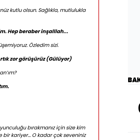
nüz kutlu olsun. Sağlıkla, mutlulukla
m. Hep beraber inşalllah...
şemiyoruz. Özledim sizi.
Artık zor görüşürüz (Gülüyor)
tan’ım?
BA
tım.
oyunculuğu bırakmanız için size kim
ine bir kariyer... O kadar çok seveniniz