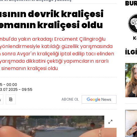
BU
sının devrik kraliçesi
emanın kraliçesi oldu
K
nbul'da yakın arkadaşı Ercüment Çilingiroğlu
in yönlendirmesiyle katıldığı güzellik yarışmasında
İLG
 sonra Avşar'ın kraliçeliği iptal edilip tacı elinden
 yarışmada dikkatini çektiği yapımcıların ısrarlı
a sinemanın kraliçesi oldu
25 - 00:00
13.07.2025 - 09:55
ABONE OL