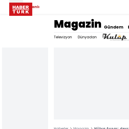
Canlı
Magazin
Gündem
Televizyon
Dünyadan
Haberler
Magazin
Hülya Avşar; devri