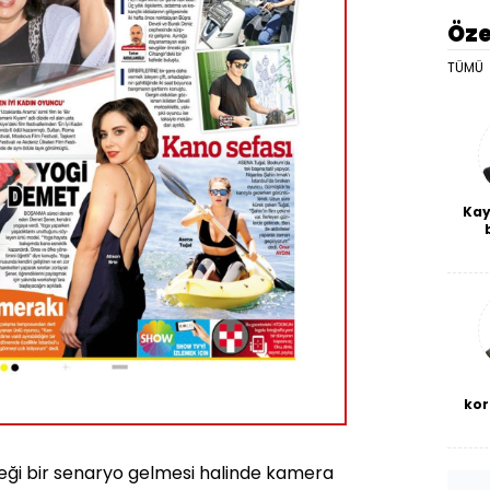
Öze
TÜMÜ
Kay
De
haf
a
bl
kor
eği bir senaryo gelmesi halinde kamera