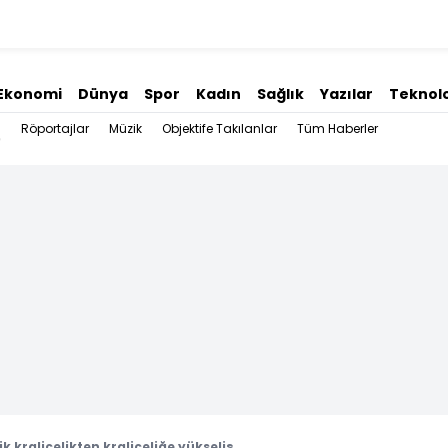
Ekonomi
Dünya
Spor
Kadın
Sağlık
Yazılar
Teknolo
Röportajlar
Müzik
Objektife Takılanlar
Tüm Haberler
k kraliçelikten kraliçeliğe yükseliş