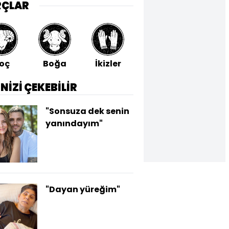
RÇLAR
oç
Boğa
İkizler
Yengeç
Aslan
İNİZİ ÇEKEBİLİR
"Sonsuza dek senin
yanındayım"
"Dayan yüreğim"