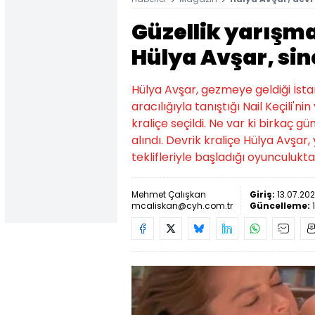
Güzellik yarışma
Hülya Avşar, sin
Hülya Avşar, gezmeye geldiği İsta
aracılığıyla tanıştığı Nail Keçili'n
kraliçe seçildi. Ne var ki birkaç gün
alındı. Devrik kraliçe Hülya Avşar,
teklifleriyle başladığı oyunculukt
Mehmet Çalışkan
Giriş:
13.07.20
mcaliskan@cyh.com.tr
Güncelleme: