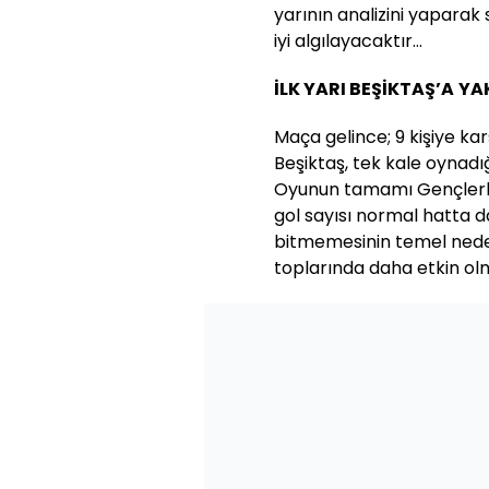
yarının analizini yaparak
iyi algılayacaktır…
İLK YARI BEŞİKTAŞ’A
YA
Maça gelince; 9 kişiye k
Beşiktaş, tek kale oynadığ
Oyunun tamamı Gençlerbir
gol sayısı normal hatta dah
bitmemesinin temel neden
toplarında daha etkin olm