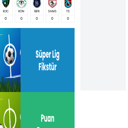
KOC
KON
İBFK
SAMS
TS
0
0
0
0
0