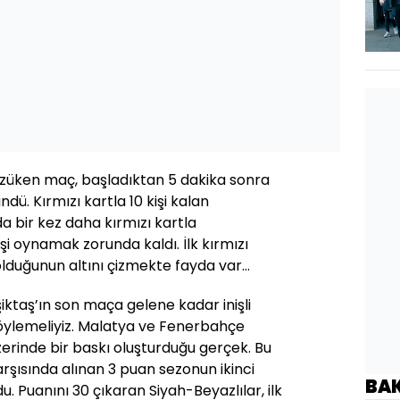
gözüken maç, başladıktan 5 dakika sonra
ü. Kırmızı kartla 10 kişi kalan
da bir kez daha kırmızı kartla
şi oynamak zorunda kaldı. İlk kırmızı
r olduğunun altını çizmekte fayda var…
ktaş’ın son maça gelene kadar inişli
ni söylemeliyiz. Malatya ve Fenerbahçe
üzerinde bir baskı oluşturduğu gerçek. Bu
rşısında alınan 3 puan sezonun ikinci
BA
du. Puanını 30 çıkaran Siyah-Beyazlılar, ilk