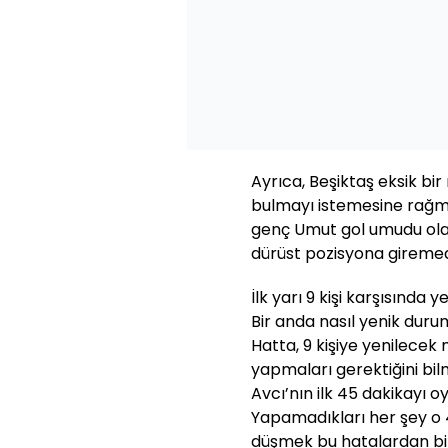
Ayrıca, Beşiktaş eksik bi
bulmayı istemesine rağ
genç Umut gol umudu olar
dürüst pozisyona gireme
İlk yarı 9 kişi karşısında
Bir anda nasıl yenik duru
Hatta, 9 kişiye yenilecek m
yapmaları gerektiğini bil
Avcı’nın ilk 45 dakikayı oy
Yapamadıkları her şey o 4
düşmek bu hatalardan bi