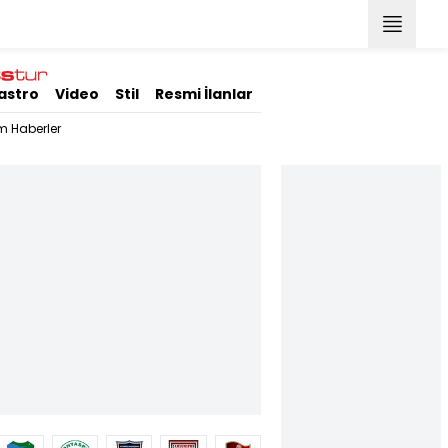
astro
Video
Stil
Resmi İlanlar
m Haberler