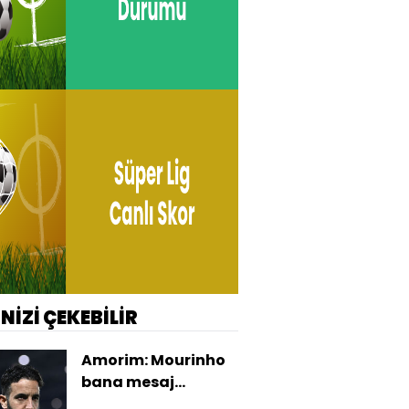
İNİZİ ÇEKEBİLİR
Amorim: Mourinho
bana mesaj
gönderdi