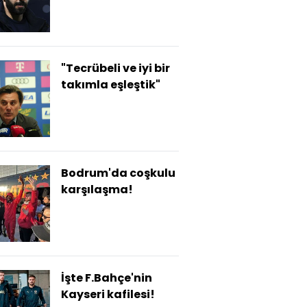
"Tecrübeli ve iyi bir
takımla eşleştik"
Bodrum'da coşkulu
karşılaşma!
İşte F.Bahçe'nin
Kayseri kafilesi!