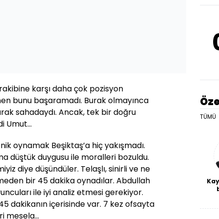
r rakibine karşı daha çok pozisyon
Öze
men bunu başaramadı. Burak olmayınca
ak sahadaydı. Ancak, tek bir doğru
TÜMÜ
di Umut…
 yenik oynamak Beşiktaş’a hiç yakışmadı.
ma düştük duygusu ile moralleri bozuldu.
iyiz diye düşündüler. Telaşlı, sinirli ve ne
meden bir 45 dakika oynadılar. Abdullah
Kay
uncuları ile iyi analiz etmesi gerekiyor.
De
5 dakikanın içerisinde var. 7 kez ofsayta
haf
a
ri mesela…