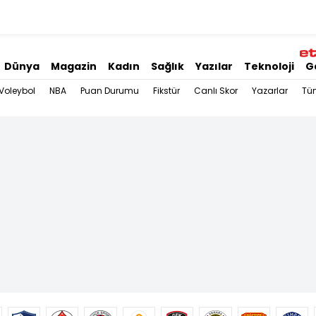
Dünya
Magazin
Kadın
Sağlık
Yazılar
Teknoloji
G
Voleybol
NBA
Puan Durumu
Fikstür
Canlı Skor
Yazarlar
Tü