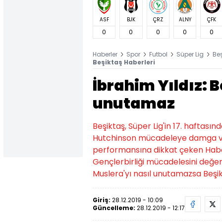
ASF
BJK
ÇRZ
ALNY
ÇFK
0
0
0
0
0
Haberler
Spor
Futbol
Süper Lig
Be
Beşiktaş Haberleri
İbrahim Yıldız: B
unutamaz
Beşiktaş, Süper Lig'in 17. haftası
Hutchinson mücadeleye damga vurdu
performansına dikkat çeken Habert
Gençlerbirliği mücadelesini değerl
Muslera'yı nasıl unutamazsa Beşikt
Giriş:
28.12.2019 - 10:09
Güncelleme:
28.12.2019 - 12:17