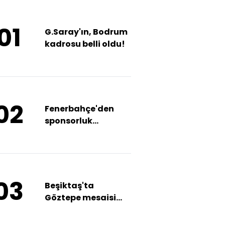
01
G.Saray'ın, Bodrum
kadrosu belli oldu!
02
Fenerbahçe'den
sponsorluk
anlaşması!
03
Beşiktaş'ta
Göztepe mesaisi
devam ediyor!