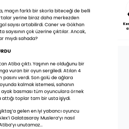
bl
a, maçın farklı bir skorla biteceği de belli
ortalar yerine biraz daha merkezden
Ke
gol sayısı artabilirdi. Caner ve Gökhan
a
a sayısının çok üzerine çıktılar. Ancak,
ar mıydı sahada?
URDU
an Atiba çıktı. Yaşının ne olduğunu bir
a vuran bir oyun sergiledi. Atılan 4
n pasını verdi. Son golü de ağlara
, oyunda kalmak istemesi, sahanın
 ayak basması tüm oyunculara örnek
ttığı toplar tam bir usta işiydi.
şiktaş’a gelen en iyi yabancı oyuncu
lex’i Galatasaray Muslera’yı nasıl
Atiba’yı unutamaz…