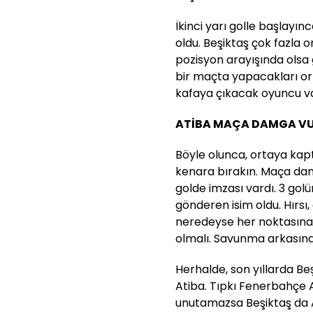
İkinci yarı golle başlayınc
oldu. Beşiktaş çok fazla 
pozisyon arayışında olsa 
bir maçta yapacakları ort
kafaya çıkacak oyuncu v
ATİBA MAÇA DAMGA V
Böyle olunca, ortaya kapt
kenara bırakın. Maça damg
golde imzası vardı. 3 golü
gönderen isim oldu. Hırsı
neredeyse her noktasına
olmalı. Savunma arkasına a
Herhalde, son yıllarda Be
Atiba. Tıpkı Fenerbahçe A
unutamazsa Beşiktaş da 