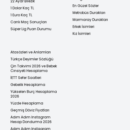
22 Ayar Bilezik
En Güzel Sözler
1 Dolar Kaç TL
Metrobüs Durakları
1 Euro Kaç TL
Marmaray Durakları
Canlı Maç Sonuçları
Erkek İsimleri
Süper Lig Puan Durumu
Kız İsimleri
Atasözleri ve Anlamları
Türkçe Deyimler Sözlüğü
Çin Takvimi 2026 ve Bebek
Cinsiyeti Hesaplama
İETT Sefer Saatleri
Gebelik Hesaplama
Yükselen Burç Hesaplama
2026
Yüzde Hesaplama
Geçmiş Döviz Fiyatları
Adım Adım Instagram
Hesap Dondurma 2026
Adım Adım Instagram