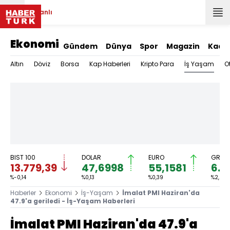
Canlı
Ekonomi
Gündem
Dünya
Spor
Magazin
Kadı
İş Yaşam
Altın
Döviz
Borsa
Kap Haberleri
Kripto Para
O
BIST 100
DOLAR
EURO
GRAM 
13.779,39
47,6998
55,1581
6.6
%-0,14
%0,13
%0,39
%2,59
Haberler
Ekonomi
İş-Yaşam
İmalat PMI Haziran'da
47.9'a geriledi - İş-Yaşam Haberleri
İmalat PMI Haziran'da 47.9'a