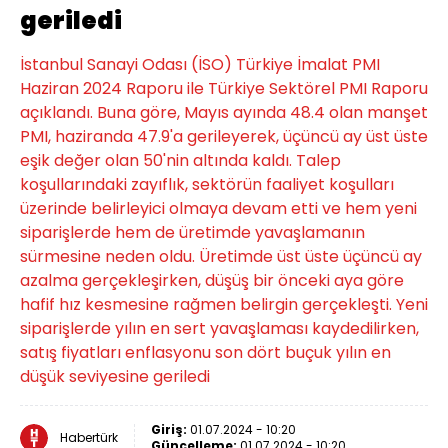
geriledi
İstanbul Sanayi Odası (İSO) Türkiye İmalat PMI
Haziran 2024 Raporu ile Türkiye Sektörel PMI Raporu
açıklandı. Buna göre, Mayıs ayında 48.4 olan manşet
PMI, haziranda 47.9'a gerileyerek, üçüncü ay üst üste
eşik değer olan 50'nin altında kaldı. Talep
koşullarındaki zayıflık, sektörün faaliyet koşulları
üzerinde belirleyici olmaya devam etti ve hem yeni
siparişlerde hem de üretimde yavaşlamanın
sürmesine neden oldu. Üretimde üst üste üçüncü ay
azalma gerçekleşirken, düşüş bir önceki aya göre
hafif hız kesmesine rağmen belirgin gerçekleşti. Yeni
siparişlerde yılın en sert yavaşlaması kaydedilirken,
satış fiyatları enflasyonu son dört buçuk yılın en
düşük seviyesine geriledi
Giriş:
01.07.2024 - 10:20
Habertürk
Güncelleme:
01.07.2024 - 10:20