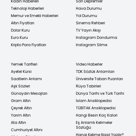
Kadın Haberleri
Son Depremler
Teknoloji Haberleri
Hava Durumu
Memur ve Emekli Haberleri
Yol Durumu
Altın Fiyatları
Sinema Rehberi
Dolar Kuru
TV Yayın Akışı
Euro Kuru
Instagram Dondurma
Kripto Para Fiyatları
Instagram Silme
Yemek Tarifleri
Video Haberler
Ayetel Kürsi
TDK Sözlük Anlamları
Saatlerin Anlamı
Üniversite Taban Puanları
Aşk Sözleri
Rüya Tabirleri
Günaydın Mesajları
Dünya Tarihi ve Türk Tarihi
Gram Altın
İslam Ansiklopedisi
Çeyrek Altın
TÜBİTAK Ansiklopedisi
Yarım Altın
Hangi Besin Kaç Kalori
Ata Altın
Eş Anlamlı Kelimeler
Sözlüğü
Cumhuriyet Altını
Hangi Kelime Nasıl Yazılır?