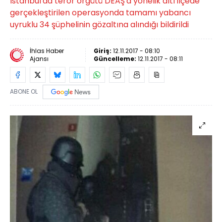
İstanbul'da terör örgütü DEAŞ'a yönelik altı ilçede
gerçekleştirilen operasyonda tamamı yabancı
uyruklu 34 şüphelinin gözaltına alındığı bildirildi
İhlas Haber
Giriş:
12.11.2017 - 08:10
Ajansı
Güncelleme:
12.11.2017 - 08:11
ABONE OL