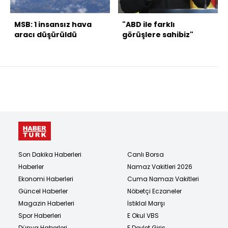
MSB: 1 insansız hava
"ABD ile farklı
aracı düşürüldü
görüşlere sahibiz"
Son Dakika Haberleri
Canlı Borsa
Haberler
Namaz Vakitleri 2026
Ekonomi Haberleri
Cuma Namazı Vakitleri
Güncel Haberler
Nöbetçi Eczaneler
Magazin Haberleri
İstiklal Marşı
Spor Haberleri
E Okul VBS
Dünya Haberleri
E Devlet Giriş