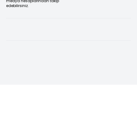
medya hesaplarından takip
edebilirsiniz.