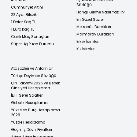
Sözlüğü
Cumhuriyet Altını
Hangi Kelime Nasıl Yazılır?
22 Ayar Bilezik
En Güzel Sözler
1 Dolar Kaç TL
Metrobüs Durakları
1 Euro Kaç TL
Marmaray Durakları
Canlı Maç Sonuçları
Erkek İsimleri
Süper Lig Puan Durumu
Kız İsimleri
Atasözleri ve Anlamları
Türkçe Deyimler Sözlüğü
Çin Takvimi 2026 ve Bebek
Cinsiyeti Hesaplama
İETT Sefer Saatleri
Gebelik Hesaplama
Yükselen Burç Hesaplama
2026
Yüzde Hesaplama
Geçmiş Döviz Fiyatları
Adım Adım Instagram