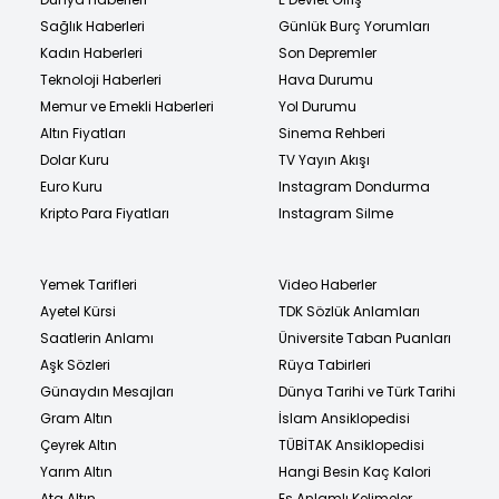
Sağlık Haberleri
Günlük Burç Yorumları
Kadın Haberleri
Son Depremler
Teknoloji Haberleri
Hava Durumu
Memur ve Emekli Haberleri
Yol Durumu
Altın Fiyatları
Sinema Rehberi
Dolar Kuru
TV Yayın Akışı
Euro Kuru
Instagram Dondurma
Kripto Para Fiyatları
Instagram Silme
Yemek Tarifleri
Video Haberler
Ayetel Kürsi
TDK Sözlük Anlamları
Saatlerin Anlamı
Üniversite Taban Puanları
Aşk Sözleri
Rüya Tabirleri
Günaydın Mesajları
Dünya Tarihi ve Türk Tarihi
Gram Altın
İslam Ansiklopedisi
Çeyrek Altın
TÜBİTAK Ansiklopedisi
Yarım Altın
Hangi Besin Kaç Kalori
Ata Altın
Eş Anlamlı Kelimeler