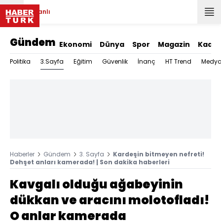
Canlı
Gündem
Ekonomi
Dünya
Spor
Magazin
Kadın
3.Sayfa
Politika
Eğitim
Güvenlik
İnanç
HT Trend
Medy
Haberler
Gündem
3. Sayfa
Kardeşin bitmeyen nefreti!
Dehşet anları kamerada! | Son dakika haberleri
Kavgalı olduğu ağabeyinin
dükkan ve aracını molotofladı!
O anlar kamerada