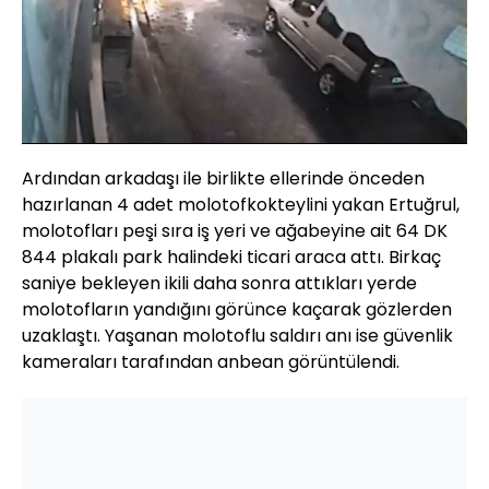
Yüklendi
:
26.34%
Sesi
Oynatma
Aç
Hızı
Ardından arkadaşı ile birlikte ellerinde önceden
hazırlanan 4 adet molotofkokteylini yakan Ertuğrul,
molotofları peşi sıra iş yeri ve ağabeyine ait 64 DK
844 plakalı park halindeki ticari araca attı. Birkaç
saniye bekleyen ikili daha sonra attıkları yerde
molotofların yandığını görünce kaçarak gözlerden
uzaklaştı. Yaşanan molotoflu saldırı anı ise güvenlik
kameraları tarafından anbean görüntülendi.