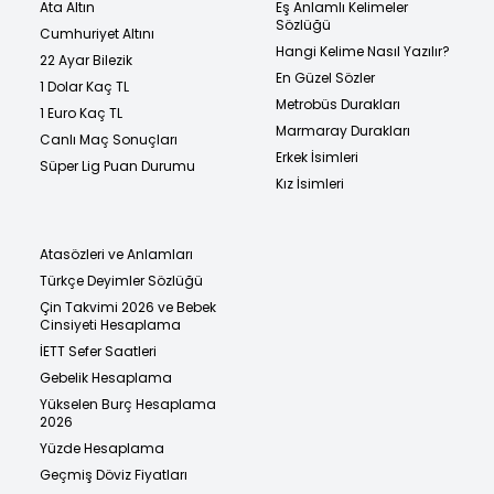
Ata Altın
Eş Anlamlı Kelimeler
Sözlüğü
Cumhuriyet Altını
Hangi Kelime Nasıl Yazılır?
22 Ayar Bilezik
En Güzel Sözler
1 Dolar Kaç TL
Metrobüs Durakları
1 Euro Kaç TL
Marmaray Durakları
Canlı Maç Sonuçları
Erkek İsimleri
Süper Lig Puan Durumu
Kız İsimleri
Atasözleri ve Anlamları
Türkçe Deyimler Sözlüğü
Çin Takvimi 2026 ve Bebek
Cinsiyeti Hesaplama
İETT Sefer Saatleri
Gebelik Hesaplama
Yükselen Burç Hesaplama
2026
Yüzde Hesaplama
Geçmiş Döviz Fiyatları