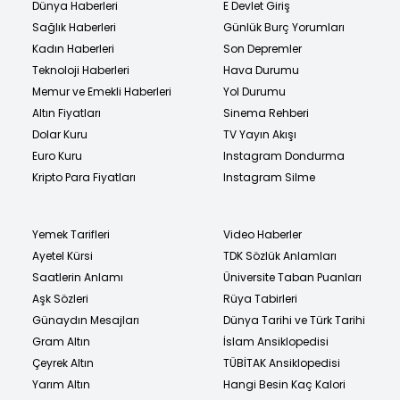
Dünya Haberleri
E Devlet Giriş
Sağlık Haberleri
Günlük Burç Yorumları
Kadın Haberleri
Son Depremler
Teknoloji Haberleri
Hava Durumu
Memur ve Emekli Haberleri
Yol Durumu
Altın Fiyatları
Sinema Rehberi
Dolar Kuru
TV Yayın Akışı
Euro Kuru
Instagram Dondurma
Kripto Para Fiyatları
Instagram Silme
Yemek Tarifleri
Video Haberler
Ayetel Kürsi
TDK Sözlük Anlamları
Saatlerin Anlamı
Üniversite Taban Puanları
Aşk Sözleri
Rüya Tabirleri
Günaydın Mesajları
Dünya Tarihi ve Türk Tarihi
Gram Altın
İslam Ansiklopedisi
Çeyrek Altın
TÜBİTAK Ansiklopedisi
Yarım Altın
Hangi Besin Kaç Kalori