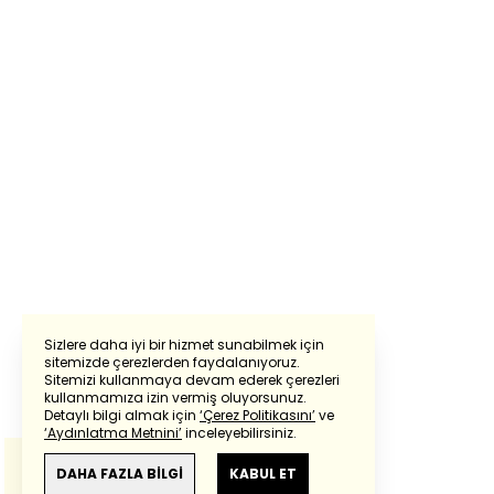
Sizlere daha iyi bir hizmet sunabilmek için
sitemizde çerezlerden faydalanıyoruz.
Sitemizi kullanmaya devam ederek çerezleri
Powered by
Translate
kullanmamıza izin vermiş oluyorsunuz.
Detaylı bilgi almak için
‘Çerez Politikasını’
ve
‘Aydınlatma Metnini’
inceleyebilirsiniz.
Bu çeviride
Google Translete
kullanılmıştır.
Anlam ve çeviri hatalarından
haberturk.com
DAHA FAZLA BİLGİ
KABUL ET
sorumlu değildir.