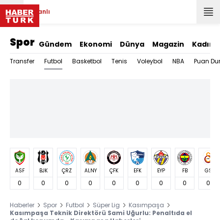
Canlı
Spor
Gündem
Ekonomi
Dünya
Magazin
Kadın
Futbol
Transfer
Basketbol
Tenis
Voleybol
NBA
Puan Du
ASF
BJK
ÇRZ
ALNY
ÇFK
EFK
EYP
FB
GS
0
0
0
0
0
0
0
0
0
Haberler
Spor
Futbol
Süper Lig
Kasımpaşa
Kasımpaşa Teknik Direktörü Sami Uğurlu: Penaltıda el