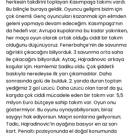
herkesin takdirini toplayan Kasımpaşa takımı vardı.
Bu bilinçle buraya geldik. Oyuncu gelişimi bizim için
çok önemli. Genç oyuncuları kazanmak için elimden
geleni yapmaya devam edeceğim. Kasımpaşa’nın
da hedefi var; Avrupa kupalarına bu kadar yakınken,
her maça oyun olarak ortak olduğu ciddi bir takım
olduğunu düşünüyoruz. Fenerbahçe’nin de savunma
ağırlıklı çıkacağını biliyorduk. 3 savunma orta saha
ile çıkacağını biliyorduk. Aytaç, Hajradinovic arkaya
koşular için. Hamlemiz Sadiku oldu. Çok şiddetli
baskıyla neredeyse ilk yarı çıkamadılar. Daha
sonrasında golü de bulduk. 2. yarıda duran toptan
yediğimiz 2 gol üzücü. Daha üzücü olan taraf da şu,
karşıda çok ciddi mücadele eden bir takım var. 5,5
milyon Euro bütçeye sahip takım var. Oyun onu
göstermiyor. Bu oyunu oynayabiliyorsan, biraz
saygıyı hak ediyorsun. Maçın sonlarına geliyorsun;
Tadic, Hajradinovic’in ayağına basıyor en az sarı
kart. Penaltı pozisyonunda el doğal konumunda