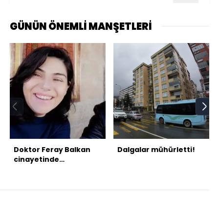
GÜNÜN ÖNEMLİ MANŞETLERİ
Doktor Feray Balkan
Dalgalar mühürletti!
cinayetinde
mahkemeden 8 Mart
vurgusu!