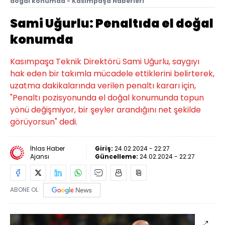
doğal konumda - Kasımpaşa Haberleri
Sami Uğurlu: Penaltıda el doğal
konumda
Kasımpaşa Teknik Direktörü Sami Uğurlu, saygıyı
hak eden bir takımla mücadele ettiklerini belirterek,
uzatma dakikalarında verilen penaltı kararı için,
"Penaltı pozisyonunda el doğal konumunda topun
yönü değişmiyor, bir şeyler arandığını net şekilde
görüyorsun" dedi.
İhlas Haber
Giriş:
24.02.2024 - 22:27
Ajansı
Güncelleme:
24.02.2024 - 22:27
ABONE OL