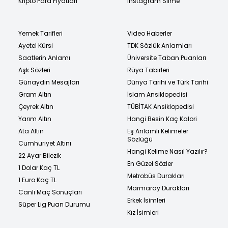
Kripto Para Fiyatları
Instagram Silme
Yemek Tarifleri
Video Haberler
Ayetel Kürsi
TDK Sözlük Anlamları
Saatlerin Anlamı
Üniversite Taban Puanları
Aşk Sözleri
Rüya Tabirleri
Günaydın Mesajları
Dünya Tarihi ve Türk Tarihi
Gram Altın
İslam Ansiklopedisi
Çeyrek Altın
TÜBİTAK Ansiklopedisi
Yarım Altın
Hangi Besin Kaç Kalori
Ata Altın
Eş Anlamlı Kelimeler
Sözlüğü
Cumhuriyet Altını
Hangi Kelime Nasıl Yazılır?
22 Ayar Bilezik
En Güzel Sözler
1 Dolar Kaç TL
Metrobüs Durakları
1 Euro Kaç TL
Marmaray Durakları
Canlı Maç Sonuçları
Erkek İsimleri
Süper Lig Puan Durumu
Kız İsimleri